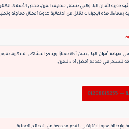
ئية
دورية لأفران البا، والتي تشمل تنظيف الفرن، فحص الأسلاك الكهرب
ية بكفاءة. هذه الإجراءات تقلل من احتمالية حدوث أعطال مفاجئة وتطيل
ة
 في
صيانة أفران البا
يضمن أداءً ممتازًا ويمنع المشاكل المتكررة. نقو
ة لتستمر في تقديم أفضل أداء للفرن.
012088
ة ولإطالة عمره الافتراضي، نقدم مجموعة من النصائح العملية: