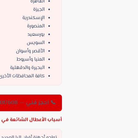
القاهرة
الجيزة
الإسكندرية
المنصورة
بورسعيد
السويس
الأقصر وأسوان
المنيا وأسيوط
البحيرة والدقهلية
كافة المحافظات الأخر
📞 احجز فني — 01220017608
أسباب الأعطال الشائعة في أف
تواجه أجهزة أفران البا العدي