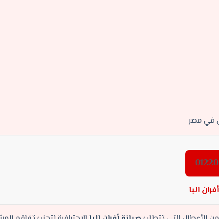
ى في مصر
ران البا
د من الأعطال التي تتطلب
صيانة أفران البا
الاحترافية لتجنب تفاقم المش