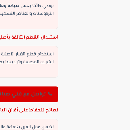
نوصي دائمًا بعمل
صيانة وقا
الترموستات والعناصر التسخين
استبدال القطع التالفة بأصلي
استخدام قطع الغيار الأصلية
الشركة المصنعة وتركيبها بدق
📞 تواصل مع فني صيانة — 15255
نصائح للحفاظ على أفران البا
لضمان عمل الفرن بكفاءة عالي