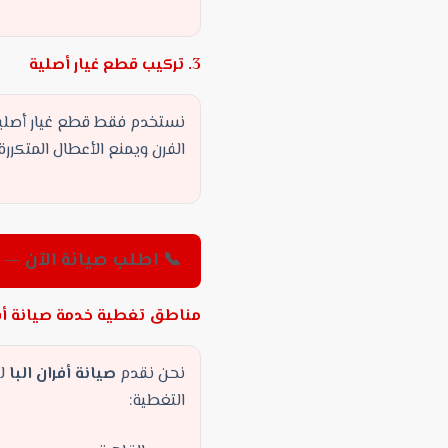
3. تركيب قطع غيار أصلية
نستخدم فقط قطع غيار أصلية 
الفرن ويمنع الأعطال المتكررة
📞 اطلب صيانة الآن — 01019158995
مناطق تغطية خدمة صيانة أفر
نحن نقدم
صيانة أفران البا
لك
التغطية: