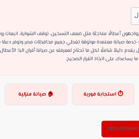
ل
واجهون أعطالًا مفاجئة مثل ضعف التسخين، توقف الشواية، انبعاث روائح
ود خدمة صيانة معتمدة موثوقة تغطي جميع محافظات مصر وتوفر دعمًا فني
دم دليلاً شاملًا لكل ما تحتاج لمعرفته عن صيانة أفران البا: الأعطال، ا
ما يساعدك على اتخاذ القرار الصحيح.
⏱ استجابة فورية
🏠 صيانة منزلية