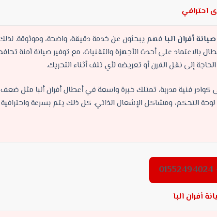
خدمة صيان
 دقيقة، واضحة، وموثوقة. لذلك نُقدّم منظومة صيانة
صيانة أفران البا
ل بالاعتماد على أحدث الأجهزة والتقنيات، مع توفير صيانة آمنة تح
أعلى أداء له داخل منزلك دون الحاجة إلى نقل الفرن أو ت
على كوادر فنية مدربة، تمتلك خبرة واسعة في أعطال أفران ألبا مثل ض
اري، أعطال لوحة التحكم، ومشاكل الإشعال الذاتي. كل ذلك يتم بسرعة

الخدمات التي