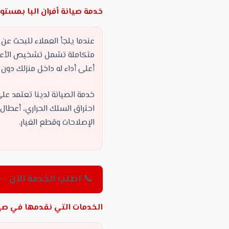
ة أفران البا بمستوى احترافي
عندما يلجأ العملاء للبحث عن
افظ على سلامة الجهاز وتضمن
عريضه لأي تلف أثناء التحريك.
عف اللهب، مشاكل الترموستات،
 واحترافية وبضمان شامل على
الإصلاحات وقطع الغيار.
 اطلب الخدمة الآن — 01552494024
 نقدمها في صيانة أفران البا