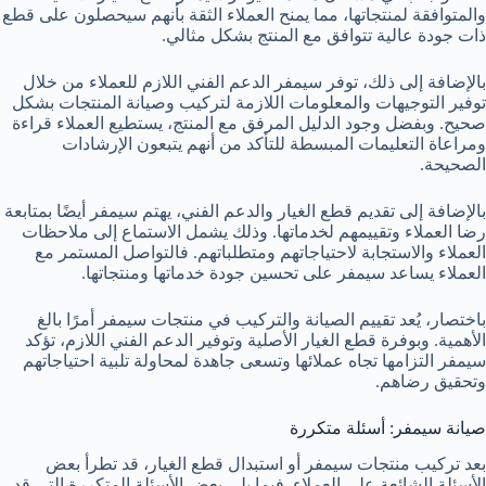
والمتوافقة لمنتجاتها، مما يمنح العملاء الثقة بأنهم سيحصلون على قطع
ذات جودة عالية تتوافق مع المنتج بشكل مثالي.
بالإضافة إلى ذلك، توفر سيمفر الدعم الفني اللازم للعملاء من خلال
توفير التوجيهات والمعلومات اللازمة لتركيب وصيانة المنتجات بشكل
صحيح. وبفضل وجود الدليل المرفق مع المنتج، يستطيع العملاء قراءة
ومراعاة التعليمات المبسطة للتأكد من أنهم يتبعون الإرشادات
الصحيحة.
بالإضافة إلى تقديم قطع الغيار والدعم الفني، يهتم سيمفر أيضًا بمتابعة
رضا العملاء وتقييمهم لخدماتها. وذلك يشمل الاستماع إلى ملاحظات
العملاء والاستجابة لاحتياجاتهم ومتطلباتهم. فالتواصل المستمر مع
العملاء يساعد سيمفر على تحسين جودة خدماتها ومنتجاتها.
باختصار، يُعد تقييم الصيانة والتركيب في منتجات سيمفر أمرًا بالغ
الأهمية. وبوفرة قطع الغيار الأصلية وتوفير الدعم الفني اللازم، تؤكد
سيمفر التزامها تجاه عملائها وتسعى جاهدة لمحاولة تلبية احتياجاتهم
وتحقيق رضاهم.
صيانة سيمفر: أسئلة متكررة
بعد تركيب منتجات سيمفر أو استبدال قطع الغيار، قد تطرأ بعض
الأسئلة الشائعة على العملاء. فيما يلي بعض الأسئلة المتكررة التي قد