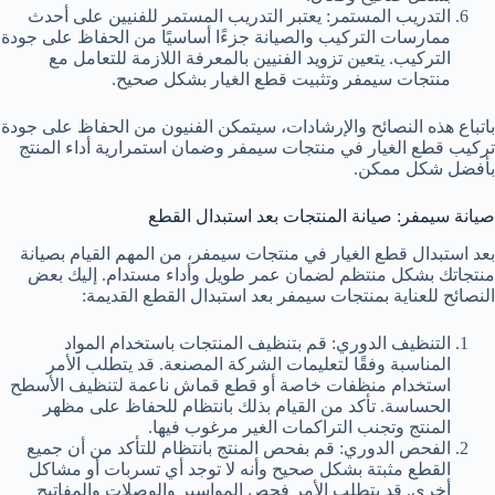
التدريب المستمر: يعتبر التدريب المستمر للفنيين على أحدث
ممارسات التركيب والصيانة جزءًا أساسيًا من الحفاظ على جودة
التركيب. يتعين تزويد الفنيين بالمعرفة اللازمة للتعامل مع
منتجات سيمفر وتثبيت قطع الغيار بشكل صحيح.
باتباع هذه النصائح والإرشادات، سيتمكن الفنيون من الحفاظ على جودة
تركيب قطع الغيار في منتجات سيمفر وضمان استمرارية أداء المنتج
بأفضل شكل ممكن.
صيانة سيمفر: صيانة المنتجات بعد استبدال القطع
بعد استبدال قطع الغيار في منتجات سيمفر، من المهم القيام بصيانة
منتجاتك بشكل منتظم لضمان عمر طويل وأداء مستدام. إليك بعض
النصائح للعناية بمنتجات سيمفر بعد استبدال القطع القديمة:
التنظيف الدوري: قم بتنظيف المنتجات باستخدام المواد
المناسبة وفقًا لتعليمات الشركة المصنعة. قد يتطلب الأمر
استخدام منظفات خاصة أو قطع قماش ناعمة لتنظيف الأسطح
الحساسة. تأكد من القيام بذلك بانتظام للحفاظ على مظهر
المنتج وتجنب التراكمات الغير مرغوب فيها.
الفحص الدوري: قم بفحص المنتج بانتظام للتأكد من أن جميع
القطع مثبتة بشكل صحيح وأنه لا توجد أي تسربات أو مشاكل
أخرى. قد يتطلب الأمر فحص المواسير والوصلات والمفاتيح