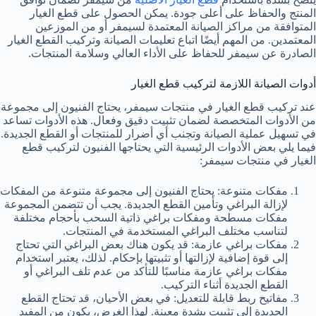
المنتج والحفاظ على أعلى جودة. يمكن الحصول على قطع الغيار
المتوافقة من مراكز الصيانة المعتمدة لسيمفر أو من الموزعين
المعتمدين. من المهم أيضًا اتباع تعليمات الصيانة وتركيب القطع الغيار
الصادرة عن سيمفر للحفاظ على الأداء العالي وسلامة المنتجات.
أدوات الصيانة اللازمة لتركيب قطع الغيار
عند تركيب قطع الغيار في منتجات سيمفر، يحتاج الفنيون إلى مجموعة
من الأدوات المتخصصة لضمان تثبيت دقيق وفعال. هذه الأدوات تساعد
في تسهيل عملية الصيانة وتجنب أي أضرار للمنتجات أو القطع الجديدة.
فيما يلي بعض الأدوات الرئيسية التي يحتاجها الفنيون لتركيب قطع
الغيار في منتجات سيمفر:
مفكات متنوعة: يحتاج الفنيون إلى مجموعة متنوعة من المفكات
لإزالة البراغي وتأمين القطع الجديدة. يجب أن تتضمن المجموعة
مفكات مسطحة ومفكات براغي ذاتية السحب بأحجام مختلفة
لتناسب مختلف البراغي المستخدمة في المنتجات.
مفكات براغي عازمة: قد يكون هناك بعض البراغي التي تحتاج
إلى قوة إضافية لإزالتها أو تثبيتها بإحكام. لذلك، يعتبر استخدام
مفكات براغي عازمة مناسبًا للتأكد من عدم تلف البراغي أو
القطع الجديدة أثناء التركيب.
مفاتيح ربط قابلة للتعديل: في بعض الأحيان، قد تحتاج القطع
الجديدة إلى تثبيت بشدة معينة. لهذا الغرض، يكون من المفيد