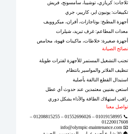
ثلاجات: كريازي، توشيبا، سامسونج، فريش
تكييفات: يونيون اير، كاريير، جري
أجهزة المطبخ: بوتاجازات، أفران، ميكروويف
معدات المطاعم: غرف تبريد، شيلرات
أجهزة صغيرة: خلاطات، ماكينات قهوة، محامص
نصائح الصيانة
تجنب التشغيل المستمر للأجهزة لفترات طويلة
تنظيف الفلاتر والمواسير بانتظام
استبدال القطع التالفة بأصلية
استعن بفنيين معتمدين عند حدوث أي عطل
راقب استهلاك الطاقة والأداء بشكل دوري
تواصل معنا
📞 01019158995 – 01552696026 – 01208815255 –
01220017608
📧 info@olympic-maintenance.com
🏠 30 شارع أحمد عرابي، المهندسين، الجيزة