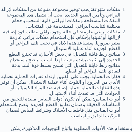
مفكات متنوعة: يجب توفير مجموعة متنوعة من المفكات لإزالة
البراغي وتأمين القطع الجديدة. يجب أن تشمل هذه المجموعة
المفكات المسطحة ومفكات البراغي ذاتية السحب بأحجام
مختلفة لتناسب البراغي المستخدمة في المنتجات.
مفكات براغي عازمة: في حالة وجود براغي تتطلب قوة إضافية
لإزالتها أو تثبيتها بإحكام، فإن استخدام مفكات براغي عازمة
يعتبر ضرورياً. ستساعد هذه الأداة في تجنب تلف البراغي أو
القطع الجديدة أثناء عملية الاستبدال.
مفاتيح ربط قابلة للتعديل: في بعض الأحيان، قد تحتاج القطع
الجديدة إلى تثبيت بشدة معينة. لهذا السبب، ينصح باستخدام
مفاتيح ربط قابلة للتعديل التي تسمح بضبط قوة الشد بدقة
لتفادي تلف البراغي أو القطع.
قفازات الحماية: يجب على الفنيين ارتداء قفازات الحماية لحماية
الأيدي من الجروح أو التلوث أثناء عملية الاستبدال. يمكن أن توفر
هذه القفازات الحماية حماية إضافية ضد المواد الكيميائية أو
الحوادث التي قد تحدث أثناء الاستبدال.
أدوات القياس: يمكن أن تكون أدوات القياس مفيدة للتحقق من
المقاسات الدقيقة وضمان تطابق القطع الجديدة. ينصح باستخدام
أدوات القياس مثل قاطعات الأسلاك وشرائط القياس لضمان
التركيب الدقيق والمناسب.
باستخدام هذه الأدوات المطلوبة واتباع التوجيهات المذكورة، يمكن