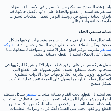
باتباع هذه النصائح، ستتمكن من الاستمرار في الاستمتاع بمنتجات
سيمفر بعد استبدال القطع والحفاظ على أدائها بأفضل حالاتها. قم
بإدراج العناية بالمنتج في روتينك اليومي لتعمل المنتجات لسنوات
قادمة بكفاءة وأداء مثالي.
صيانة سيمفر: الختام
باستبدال قطع الغيار في منتجات سيمفر وتوجيهات تركيبها بشكل
صحيح، يمكن للعملاء الحفاظ على جودة المنتج وتحسين أداءه.
شركة
سيمفر
ملتزمة بتوفير قطع الغيار الأصلية والمتوافقة لمنتجاتها، مما
يسهل على العملاء استبدال القطع وصيانة المنتج.
تعمل شركة سيمفر على توفير قطع الغيار الأكثر شيوعًا لتركيبها في
منتجاتها، بحيث يستطيع العملاء العثور بسهولة على القطع التي
يحتاجونها. وتوفر الشركة أيضًا توجيهات حول الأدوات المطلوبة
لاستبدال قطع الغيار، مما يسهل على العملاء تنفيذ عملية التركيب
بشكل صحيح.
بعد استبدال القطع، يجب القيام بصيانة منتجات
سيمفر
بشكل منتظم
لضمان جودتها وأدائها المستدام. تتضمن هذه الصيانة تنظيف المنتجات
باستخدام المواد المناسبة وفحصها بانتظام للتأكد من سلامة جميع
القطع وتوافقها. يحب على العملاء أيضًا قراءة ومراعاة التعليمات