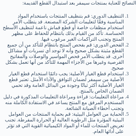
النصائح للعناية بمنتجات سيمفر بعد استبدال القطع القديمة:
التنظيف الدوري: قم بتنظيف المنتجات باستخدام المواد
المناسبة وفقًا لتعليمات الشركة المصنعة. قد يتطلب الأمر
استخدام منظفات خاصة أو قطع قماش ناعمة لتنظيف الأسطح
الحساسة. تأكد من القيام بذلك بانتظام للحفاظ على مظهر
المنتج وتجنب التراكمات الغير مرغوب فيها.
الفحص الدوري: قم بفحص المنتج بانتظام للتأكد من أن جميع
القطع مثبتة بشكل صحيح وأنه لا توجد أي تسربات أو مشاكل
أخرى. قد يتطلب الأمر فحص المواسير والوصلات والمفاتيح
القرصية وغيرها من الأجزاء المهمة للتأكد من أنها تعمل بشكل
صحيح.
استخدام قطع الغيار الأصلية: يجب دائمًا استخدام قطع الغيار
الأصلية من سيمفر لضمان التوافق والأداء الأمثل. تعتبر قطع
الغيار الأصلية أكثر ثباتًا وجودة من البدائل العامة وقد تحمي
الضمان الخاص بالمنتج.
مراعاة التعليمات: قراءة ومراعاة التعليمات المذكورة في دليل
المستخدم المرفق مع المنتج يساعد في الاستفادة الكاملة منه
وتجنب أخطاء الصيانة الشائعة.
الحماية من العوامل البيئية: قم بحماية المنتجات من العوامل
البيئية المؤثرة مثل الرطوبة العالية أو الحرارة المفرطة. تجنب
تعريض المنتجات للماء أو المواد الكيميائية القوية التي قد تؤثر
على أدائها العام.