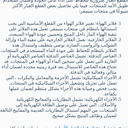
القطع الغيار ضرورية للحفاظ على أداء عالي الجودة وضمان استخدام
طويل الأمد للمنتجات. فيما يلي تفاصيل بعض القطع الغيار الأكثر
شيوعًا في منتجات سيمفر:
فلاتر الهواء: تعتبر فلاتر الهواء من القطع الأساسية التي يجب
استبدالها بانتظام في منتجات سيمفر. تعمل هذه الفلاتر على
تنقية الهواء المار داخل المنتج وتحسين جودة الهواء المنبعث.
الفلاتر الخارجية: تعمل الفلاتر الخارجية على تنقية الماء وإزالة
الشوائب والرواسب الضارة. يوصى بتنظيف واستبدال هذه
الفلاتر بانتظام للحفاظ على جودة الماء المستخدم في المنتجات.
العناصر التدفئة: تشمل العناصر التدفئة العناصر الكهربائية أو
الغازية التي تعمل على تسخين الماء أو الهواء في المنتجات. قد
تحتاج هذه العناصر للاستبدال بعد فترة زمنية محددة لضمان أداء
مثالي وفعالية في التدفئة.
الأجزاء الميكانيكية: تشمل الأحزمة والمحامل والبكرات ، التي
تعمل على تحريك وتشغيل الأجزاء الميكانيكية في المنتجات.
يجب فحص وصيانة هذه الأجزاء بشكل منتظم لضمان عملها
بكفاءة.
الأجزاء الكهربائية: تشمل البطاريات والمفاتيح الكهربائية
والأسلاك ، التي تعمل على توصيل الطاقة الكهربائية إلى
المنتجات. من المهم استبدال البطاريات القديمة والمفاتيح التالفة
لضمان وظائف المنتج بشكل صحيح.
ينصح بشدة باستخدام
قطع الغيار الأصلية
من سيمفر لضمان توافق