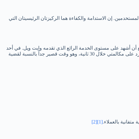
لمستخدمين. إن الاستدامة والكفاءة هما الركيزتان الرئيسيتان التي
ع أن أشهد على مستوى الخدمة الرائع الذي تقدمه وايت ويل. في أحد
الأيام، واجهت مشكلة مع غسالة الملابس الخاصة بي، وعند الاتصال على الرقم الموحد 01019158995، كانت الخدمة سريعة وفعالة. حيث تم الرد على مكالمتي خلال 30 ثانية، وهو وقت قصير جداً بالنسبة لقضية
متفانية بالعملاء.
[1]
[2]