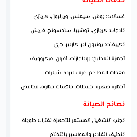
خدمات الصيانة
غسالات: بوش، سيمنس، ويرلبول، كريازي
ثلاجات: كريازي، توشيبا، سامسونج، فريش
تكييفات: يونيون اير، كاريير، جري
أجهزة المطبخ: بوتاجازات، أفران، ميكروويف
معدات المطاعم: غرف تبريد، شيلرات
أجهزة صغيرة: خلاطات، ماكينات قهوة، محامص
نصائح الصيانة
تجنب التشغيل المستمر للأجهزة لفترات طويلة
تنظيف الفلاتر والمواسير بانتظام