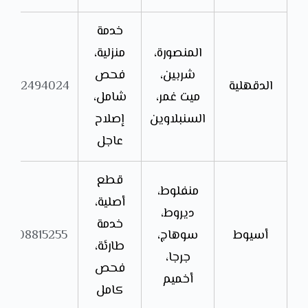
خدمة
المنصورة،
منزلية،
شربين،
فحص
الدقهلية
01552494024
ميت غمر،
شامل،
السنبلاوين
إصلاح
عاجل
قطع
منفلوط،
أصلية،
ديروط،
خدمة
أسيوط
سوهاج،
01208815255
طارئة،
جرجا،
فحص
أخميم
كامل