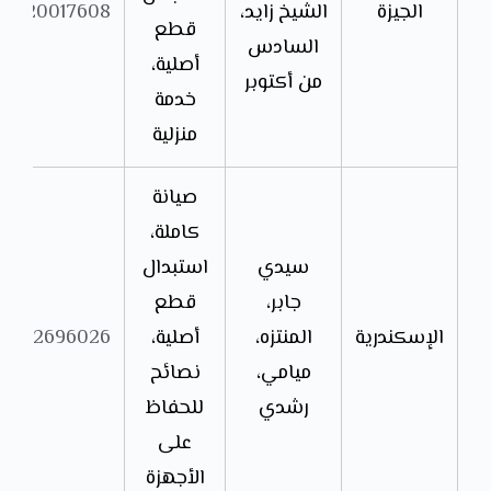
الجيزة
الشيخ زايد،
01220017608
قطع
السادس
أصلية،
من أكتوبر
خدمة
منزلية
صيانة
كاملة،
سيدي
استبدال
جابر،
قطع
الإسكندرية
المنتزه،
أصلية،
01552696026
ميامي،
نصائح
رشدي
للحفاظ
على
الأجهزة