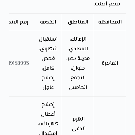
قطع أصلية.
المحافظة
المناطق
الخدمة
رقم الاتصال
الزمالك،
استقبال
المعادي،
شكاوى،
مدينة نصر،
فحص
القاهرة
01019158995
حلوان،
كامل،
التجمع
إصلاح
الخامس
عاجل
إصلاح
أعطال
الهرم،
كهربائية،
الدقي،
استبدال