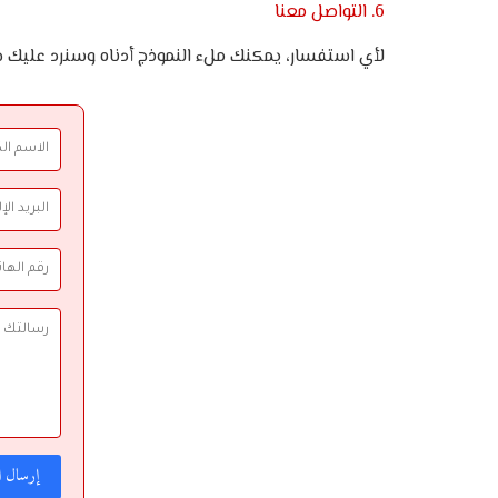
6. التواصل معنا
لأي استفسار، يمكنك ملء النموذج أدناه وسنرد عليك خ
إرسال ال