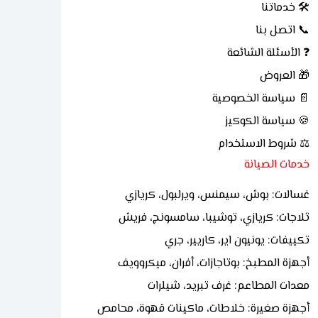
🛠 خدماتنا
📞 اتصل بنا
❓ الأسئلة الشائعة
🎁 العروض
📄 سياسة الخصوصية
🍪 سياسة الكوكيز
⚖ شروط الاستخدام
خدمات الصيانة
غسالات: بوش، سيمنس، ويرلبول، كريازي
ثلاجات: كريازي، توشيبا، سامسونج، فريش
تكييفات: يونيون اير، كاريير، جري
أجهزة المطبخ: بوتاجازات، أفران، ميكروويف
معدات المطاعم: غرف تبريد، شيلرات
أجهزة صغيرة: خلاطات، ماكينات قهوة، محامص