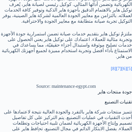
الكهربائية وتضمن أدائها المثالي. كوكيل رئيسي لصيانة هاير، يُعرف
توكيل هاير بالاهتمام الدقيق بأجهزة هاير الذكية وتوفير كافة الخدمات
لعملائه. بالتزامن مع معايير الجودة العالمية لشركة هاير الصينية، يوفر
التوكيل تجربة صيانة متطابقة مع معايير الجودة والاحترافية.
ملتزمٌ توكيل هاير بتقديم خدمات صيانة تضمن استمرارية جودة الأجهزة
وتجربة مثالية للعملاء. اعتمادك على توكيل هاير يعني الحصول على
خدمات تصليح موثوقة واستبدال أجزاء حقيقيّة، مما يساعدك في
الاستمتاع بأداء أفضل وتجربة استخدام مميزة لجميع أجهزتك الكهربائية
من هاير.
[8]
[7]
[6]
[5]
Source: maintenance-egypt.com
جودة منتجات هاير
تقنيات التصنيع
تتميز منتجات شركة هاير بالتفرد والجودة العالية نتيجة لاعتمادها على
أحدث التقنيات في عمليات التصنيع. يتم التركيز على كل تفاصيل
تصميم وإنتاج الأجهزة الكهربائية لضمان تلبية احتياجات وتطلعات
العملاء. بفضل الابتكار الدائم في مجال التصنيع، تحافظ هاير على