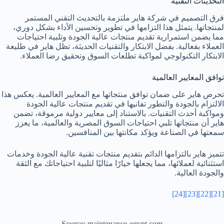
التحديثات التقنية
فرق التصميم في شركة هاير ملتزمة بالتحديث التقني المستمر
لمنتجاتها. يتمثل هذا التزامها في تطوير وتحسين الأداء بشكل دوري،
مما يضمن استمرارية تقديم منتجات عالية الجودة وتلبية احتياجات
العملاء بفعالية. بفضل الابتكار والتقنيات الحديثة، تظل هاير في طليعة
الابتكار التكنولوجي لمواكبة تطلعات السوق وتحقيق رضا العملاء.
توافق المعايير العالمية
تحرص هاير على ضمان توافق منتجاتها مع المعايير العالمية. يعكس هذا
الالتزام بالجودة والتطور تفانيها في تقديم منتجات عالية الجودة
ومواكبة أحدث التقنيات. بالاستناد إلى معايير دولية مرموقة، تضمن
هاير أن منتجاتها تلبي احتياجات السوق المصرية والعالمية، ما يعزز
سمعتها في الصناعة ويؤكد مكانتها بين المنافسين.
تتميز هاير بالتزامها الدائم بتقديم منتجات تقنية عالية الجودة وخدمات
استثنائية لعملائها، مما يجعلها خيارًا مثاليًا لتلبية احتياجاتك مع الثقة
والجودة العالية.
[24]
[23]
[22]
[21]
Source: maintenance-egypt.com