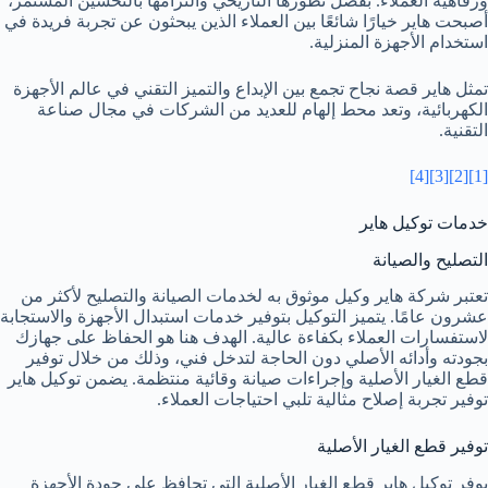
ورفاهية العملاء. بفضل تطورها التاريخي والتزامها بالتحسين المستمر،
أصبحت هاير خيارًا شائعًا بين العملاء الذين يبحثون عن تجربة فريدة في
استخدام الأجهزة المنزلية.
تمثل هاير قصة نجاح تجمع بين الإبداع والتميز التقني في عالم الأجهزة
الكهربائية، وتعد محط إلهام للعديد من الشركات في مجال صناعة
التقنية.
[4]
[3]
[2]
[1]
خدمات توكيل هاير
التصليح والصيانة
تعتبر شركة هاير وكيل موثوق به لخدمات الصيانة والتصليح لأكثر من
عشرون عامًا. يتميز التوكيل بتوفير خدمات استبدال الأجهزة والاستجابة
لاستفسارات العملاء بكفاءة عالية. الهدف هنا هو الحفاظ على جهازك
بجودته وأدائه الأصلي دون الحاجة لتدخل فني، وذلك من خلال توفير
قطع الغيار الأصلية وإجراءات صيانة وقائية منتظمة. يضمن توكيل هاير
توفير تجربة إصلاح مثالية تلبي احتياجات العملاء.
توفير قطع الغيار الأصلية
يوفر توكيل هاير قطع الغيار الأصلية التي تحافظ على جودة الأجهزة