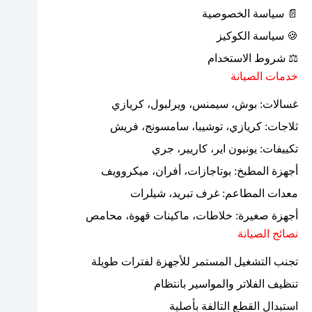
📄 سياسة الخصوصية
🍪 سياسة الكوكيز
⚖ شروط الاستخدام
خدمات الصيانة
غسالات: بوش، سيمنس، ويرلبول، كريازي
ثلاجات: كريازي، توشيبا، سامسونج، فريش
تكييفات: يونيون اير، كاريير، جري
أجهزة المطبخ: بوتاجازات، أفران، ميكروويف
معدات المطاعم: غرف تبريد، شيلرات
أجهزة صغيرة: خلاطات، ماكينات قهوة، محامص
نصائح الصيانة
تجنب التشغيل المستمر للأجهزة لفترات طويلة
تنظيف الفلاتر والمواسير بانتظام
استبدال القطع التالفة بأصلية