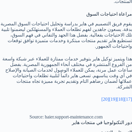
المنتجات.
مراعاة احتياجات السوق
يقوم فريق التصميم في هاير بدراسة وتحليل احتياجات السوق المصرية
بدقة. يسعون جاهدين لفهم تطلعات العملاء والمستهلكين ليضمنوا تلبية
تلك الاحتياجات بفعالية. بفضل هذا الجهد والتفاني في فهم السوق،
تستطيع هاير تقديم منتجات مبتكرة وخدمات متميزة توافق توقعات
واحتياجات الجمهور.
هذا ويتميز توكيل هاير بتوفير خدمات ممتازة للعملاء عبر شبكة واسعة
من الفروع المنتشرة في مختلف أنحاء الجمهورية المصرية. بفضل
ساعات عمل مرنة، يمكن للعملاء الوصول لخدمات الصيانة والإصلاح
في أي وقت يناسبهم. تسعى هاير دائماً لتلبية تطلعات واحتياجات
عملائها لضمان رضاهم التام وتقديم تجربة مميزة تجاه منتجات
الشركة.
[20]
[19]
[18]
[17]
Source: haier.support-maintenance.com
دور التكنولوجيا في منتجات هاير