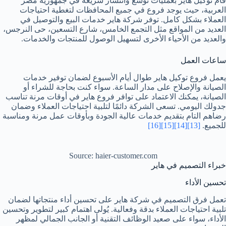
قام توكيل هاير بعمليات توسع وانتشار سريعة في جمهورية مصر
العربية، حيث يوجد فروع في جميع المحافظات لتغطية احتياجات
العملاء بشكل كامل. توفر شركة هاير خدمات البيع والتوصيل في
العديد من المواقع مثل التجمع الخامس، شارع التسعين، حى النرجس،
والعديد من الأحياء الأخرى لتسهيل الوصول للمنتجات والخدمات.
ساعات العمل
يعمل فروع توكيل هاير طوال أيام الأسبوع لضمان توفير خدمات
الصيانة والإصلاح على مدار الساعة. سواء كنت بحاجة للشراء أو
الصيانة، يمكنك الاعتماد على توافر فروع هاير في أوقات مرنة تناسب
جدولك اليومي. تسعى الشركة دائمًا لتلبية احتياجات العملاء وضمان
رضاهم التام بتقديم خدمات عالية الجودة وبأوقات عمل مرنة ومناسبة
للجميع.
[13]
[14]
[15]
[16]
Source: haier-customer.com
خبراء التصميم في هاير
تحسين الأداء
تعمل فرق التصميم في شركة هاير على تحسين أداء منتجاتها لضمان
تلبية احتياجات العملاء بدقة وفعالية. يُولى اهتمام كبير لتطوير وتحسين
الأداء، سواء على صعيد الوظائف التقنية أو الجانب الجمالي لمظهر