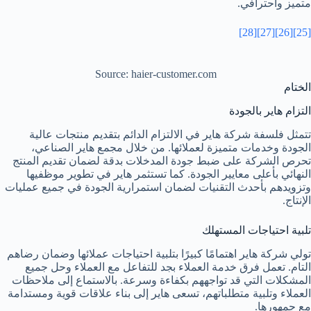
متميز واحترافي.
[28]
[27]
[26]
[25]
Source: haier-customer.com
الختام
التزام هاير بالجودة
تتمثل فلسفة شركة هاير في الالتزام الدائم بتقديم منتجات عالية
الجودة وخدمات متميزة لعملائها. من خلال مجمع هاير الصناعي،
تحرص الشركة على ضبط جودة المدخلات بدقة لضمان تقديم المنتج
النهائي بأعلى معايير الجودة. كما تستثمر هاير في تطوير موظفيها
وتزويدهم بأحدث التقنيات لضمان استمرارية الجودة في جميع عمليات
الإنتاج.
تلبية احتياجات المستهلك
تولي شركة هاير اهتمامًا كبيرًا بتلبية احتياجات عملائها وضمان رضاهم
التام. تعمل فرق خدمة العملاء بجد للتفاعل مع العملاء وحل جميع
المشكلات التي قد تواجههم بكفاءة وسرعة. بالاستماع إلى ملاحظات
العملاء وتلبية متطلباتهم، تسعى هاير إلى بناء علاقات قوية ومستدامة
مع جمهورها.