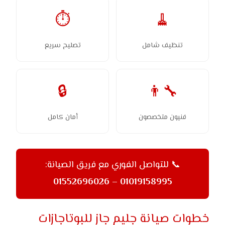
⏱
🧹
تنظيف شامل
تصليح سريع
🔒
👨‍🔧
فنيون متخصصون
أمان كامل
📞 للتواصل الفوري مع فريق الصيانة:
01019158995 – 01552696026
خطوات صيانة جليم جاز للبوتاجازات