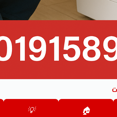
ت
💡
🏠