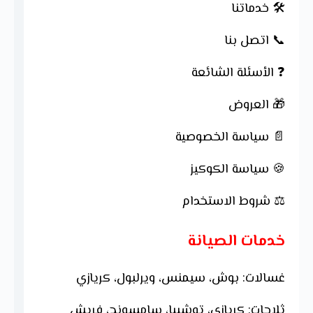
🛠 خدماتنا
📞 اتصل بنا
❓ الأسئلة الشائعة
🎁 العروض
📄 سياسة الخصوصية
🍪 سياسة الكوكيز
⚖ شروط الاستخدام
خدمات الصيانة
غسالات: بوش، سيمنس، ويرلبول، كريازي
ثلاجات: كريازي، توشيبا، سامسونج، فريش