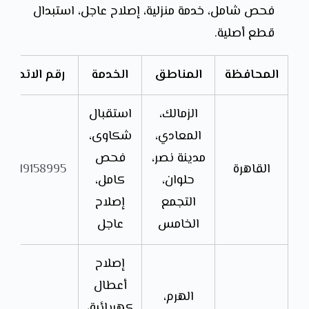
فحص شامل، خدمة منزلية، إصلاح عاجل، استبدال
قطع أصلية.
المحافظة
المناطق
الخدمة
رقم الاتصال
الزمالك،
استقبال
المعادي،
شكاوى،
مدينة نصر،
فحص
القاهرة
01019158995
حلوان،
كامل،
التجمع
إصلاح
الخامس
عاجل
إصلاح
أعطال
الهرم،
كهربائية،