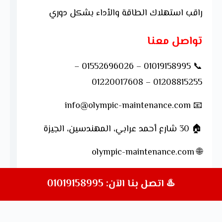
راقب استهلاك الطاقة والأداء بشكل دوري
تواصل معنا
📞 01019158995 – 01552696026 –
01208815255 – 01220017608
📧 info@olympic-maintenance.com
🏠 30 شارع أحمد عرابي، المهندسين، الجيزة
olympic-maintenance.com
🌐
تنويه: جميع خدمات الصيانة مقدمة من مركز مستقل، وغير تابع للشركة
♨️ اتصل بنا الآن: 01019158995
المصنعة أو الوكيل الرسمي.
حقوق النشر © 2026 محفوظة لموقع صيانة أوليمبك للأجهزة الكهربائية.