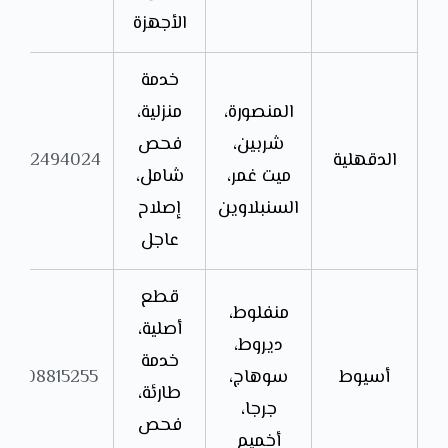
الأجهزة
خدمة
المنصورة،
منزلية،
شربين،
فحص
الدقهلية
01552494024
ميت غمر،
شامل،
السنبلاوين
إصلاح
عاجل
قطع
منفلوط،
أصلية،
ديروط،
خدمة
أسيوط
سوهاج،
01208815255
طارئة،
جرجا،
فحص
أخميم