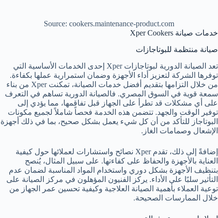
Source: cookers.maintenance-product.com
خدمات صيانة Xper Cookers
صيانة منتظمة للبوتاجازات
تعد الصيانة الدورية لبوتاجازات Xper إحدى الخدمات الأساسية التي
توفرها الشركة لتعزيز أداء الأجهزة وضمان استمرارية عملها بكفاءة.
من خلال التزامها بتقديم أفضل خدمات الصيانة، تمكنت Xper من بناء
سمعة قوية في السوق المصري. فالصيانة الدورية تساهم في التعرف
على أي مشكلات قد تطرأ على الجهاز قبل تفاقمها، مما يؤدي إلى
توفير الوقت والجهد. تتضمن هذه الخدمة فحصاً شاملاً لجميع مكونات
البوتاجاز للتأكد من أن كل شيء يعمل بشكل صحيح، بما في ذلك أجهزة
الإشعال وصمامات الغاز.
إضافةً إلى ذلك، تقدم Xper نصائح واستشارات لعملائها حول كيفية
العناية بالأجهزة والحفاظ على كفاءتها. على سبيل المثال، يُنصح
بتنظيف الأجهزة بشكل دوري واستخدام المواد المناسبة لضمان عدم
التأثير سلبًا على الأداء. يركز الفنيون المؤهلون في مركز الصيانة على
توعية العملاء بأهمية الصيانة العلاجية وكيفية تحسين عمر الجهاز من
خلال الممارسات الصحيحة.