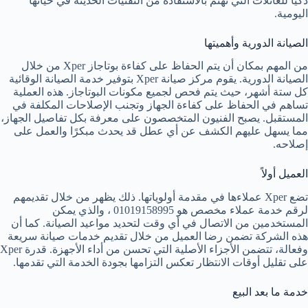
ذكيًا للعائلات التي تهتم بالاستفادة من التقنيات الحديثة في حياتها
اليومية.
الصيانة الدورية وأهميتها
من المهم بمكان أن يتم الحفاظ على كفاءة بوتاجاز Xper من خلال
الصيانة الدورية. يقوم مركز صيانة Xper بتوفير خدمة الصيانة الوقائية
كل ستة أشهر، حيث يتم فحص لجميع مكونات البوتاجاز. هذه العملية
تساهم في الحفاظ على كفاءة الجهاز وتجنب الإصلاحات المكلفة في
المستقبل. يصبح الفنيون المتخصصون على معرفة بكل تفاصيل الجهاز،
مما يسهل عليهم الكشف عن أي عطل قد يحدث مبكرًا والعمل على
إصلاحه.
العميل أولاً
تضع Xper عملاءها في مقدمة أولوياتها. ذلك يظهر من خلال تقديمهم
لرقم خدمة عملاء مخصص هو 01019158995 ، والذي يمكن
المستخدمين من الاتصال في أي وقت لتحديد مواعيد الصيانة. كما أن
هذه الشركة تضمن رضا العميل من خلال تقديم خدمات صيانة سريعة
وفعالة، تتضمن الأجزاء الأصلية التي تحسن من أداء الأجهزة. قدرة Xper
على تقليل أوقات الانتظار تعكس التزامها بجودة الخدمة التي تقدمها.
خدمة ما بعد البيع