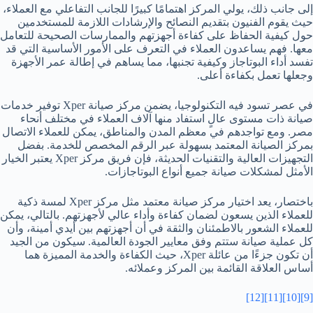
إلى جانب ذلك، يولي المركز اهتمامًا كبيرًا للجانب التفاعلي مع العملاء،
حيث يقوم الفنيون بتقديم النصائح والإرشادات اللازمة للمستخدمين
حول كيفية الحفاظ على كفاءة أجهزتهم والممارسات الصحيحة للتعامل
معها. فهم يساعدون العملاء في التعرف على الأمور الأساسية التي قد
تفسد أداء البوتاجاز وكيفية تجنبها، مما يساهم في إطالة عمر الأجهزة
وجعلها تعمل بكفاءة أعلى.
في عصر تسود فيه التكنولوجيا، يضمن مركز صيانة Xper توفير خدمات
صيانة ذات مستوى عالٍ استفاد منها آلاف العملاء في مختلف أنحاء
مصر. ومع تواجدهم في معظم المدن والمناطق، يمكن للعملاء الاتصال
بمركز الصيانة المعتمد بسهولة عبر الرقم المخصص للخدمة. بفضل
التجهيزات العالية والتقنيات الحديثة، فإن فريق مركز Xper يعتبر الخيار
الأمثل لمشكلات صيانة جميع أنواع البوتاجازات.
باختصار، يعد اختيار مركز صيانة معتمد مثل مركز Xper لمسة ذكية
للعملاء الذين يسعون لضمان كفاءة وأداء عالي لأجهزتهم. بالتالي، يمكن
للعملاء الشعور بالاطمئنان والثقة في أن أجهزتهم بين أيدي أمينة، وأن
كل عملية صيانة ستتم وفق معايير الجودة العالمية. سيكون من الجيد
أن تكون جزءًا من عائلة Xper، حيث الكفاءة والخدمة المميزة هما
أساس العلاقة القائمة بين المركز وعملائه.
[12]
[11]
[10]
[9]