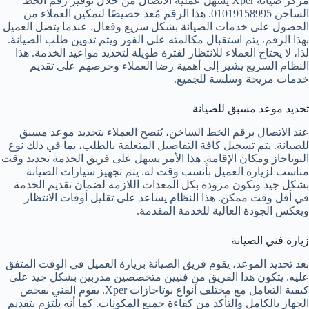
مركز صيانة Xper يسهل عملية الاتصال من خلال توفير رقم الخط
الساخن 01019158995. هذا الرقم مُعد خصيصًا لتمكين العملاء من
الحصول على خدمات الصيانة بشكل سريع وفعال. عندما يتصل العميل
بهذا الرقم، يتم استقبال مكالمته على الفور ويتم تدوين طلب الصيانة.
لذا، لا يحتاج العملاء للانتظار لفترة طويلة لتحديد مواعيد الخدمة. هذا
النظام السريع يشير إلى أهمية رضا العملاء وحرصهم على تقديم
خدمات مريحة وسلسة للجميع.
تحديد موعد مسبق للصيانة
عند الاتصال برقم الخط الساخن، يُنصح العملاء بتحديد موعد مسبق
للصيانة. يتم تسجيل كافة التفاصيل المتعلقة بالطلب، بما في ذلك نوع
البوتاجاز ومكان الإقامة. هذا الأمر يسهل على فريق الخدمة تحديد وقت
مناسب لزيارة العميل بأنسب وقت له. يتم تجهيز سيارات الصيانة
بشكل جيد وتكون مزودة بكل المعدات اللازمة لضمان تقديم الخدمة
في أقل وقت ممكن. هذا النظام يساعد على تقليل أوقات الانتظار
ويعكس الجودة العالية للخدمة المقدمة.
زيارة فني الصيانة
بعد تحديد الموعد، يقوم فريق الصيانة بزيارة العميل في الوقت المتفق
عليه. يتكون هذا الفريق من فنيين متخصصين مدربين بشكل جيد على
كيفية التعامل مع مختلف أنواع بوتاجازات Xper. يقوم الفني بفحص
الجهاز بالكامل والتأكد من كفاءة جميع المكونات. كما أنه يلتزم بتقديم