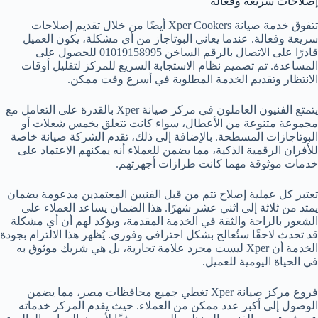
إصلاحات سريعة وفعالة
تتفوق خدمة صيانة Xper Cookers أيضًا من خلال تقديم إصلاحات
سريعة وفعالة. عندما يعاني البوتاجاز من أي مشكلة، يكون العميل
قادرًا على الاتصال بالرقم الساخن 01019158995 للحصول على
المساعدة. تم تصميم نظام الاستجابة السريع للمركز لتقليل أوقات
الانتظار وتقديم الخدمة المطلوبة في أسرع وقت ممكن.
يتمتع الفنيون العاملون في مركز صيانة Xper بالقدرة على التعامل مع
مجموعة متنوعة من الأعطال، سواء كانت تتعلق بخمس شعلات أو
البوتاجازات المسطحة. بالإضافة إلى ذلك، تقدم الشركة صيانة خاصة
للأفران الرقمية الذكية، مما يضمن للعملاء أنه يمكنهم الاعتماد على
خدمات موثوقة مهما كانت طرازات أجهزتهم.
تعتبر كل عملية إصلاح تتم من قبل الفنيين المعتمدين مدعومة بضمان
يمتد من ثلاثة إلى اثني عشر شهرًا. هذا الضمان يساعد العملاء على
الشعور بالراحة والثقة في الخدمة المقدمة، ويؤكد لهم أن أي مشكلة
قد تحدث لاحقًا ستُعالج بشكل احترافي وفوري. يُظهر هذا الالتزام بجودة
الخدمة أن Xper ليست مجرد علامة تجارية، بل هي شريك موثوق به
في الحياة اليومية للعميل.
فروع مركز صيانة Xper تغطي جميع محافظات مصر، مما يضمن
الوصول إلى أكبر عدد ممكن من العملاء. حيث يقدم المركز خدماته