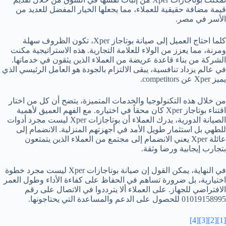
قيمة مضافة حقيقية للعملاء، مما يجعلها الخيار المفضل للعديد من
الأسر في مصر.
كلما احتاج العميل إلى صيانة بوتاجاز Xper، تكون الظروف سهلة
ومرنة، مما يعزز من الولاء للعلامة التجارية. هذه الاستراتيجية مكنت
الشركة من بناء قاعدة عريضة من العملاء الذين يثقون في خدماتها.
في عالم يزداد تنافسية، يبقى الالتزام بالجودة هو العامل الرئيسي الذي
يميز Xper عن competitors.
من خلال هذه التكنولوجيا والخدمات المتميزة، يتضح أن كل من اختار
اقتناء بوتاجاز Xper كان محقاً في اختياره. مع الفهم العميق لأهمية
الصيانة الدورية، يدرك العملاء أن بوتاجازات Xper ليست مجرد أدوات
للطهي بل استثمار طويل الأمد في أجهزتهم المنزلية. الانضمام إلى
عائلة Xper يعني الانضمام إلى مجتمع من العملاء الذين يتمتعون
بتجارب إيجابية ورضا وثقة.
في النهاية، يمكن القول إن صيانة بوتاجازات Xper ليست مجرد خطوة
اختيارية، بل ضرورة تساهم في الحفاظ على كفاءة الأداء وطول العمر
الافتراضي للجهاز. على العملاء ألا يترددوا في الاتصال على رقم
01019158995 للحصول على الدعم والمساعدة التي يحتاجونها.
[4]
[3]
[2]
[1]