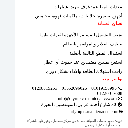
معدات المطاعم: غرف تبريد، شيلرات
أجهزة صغيرة: خلاطات، ماكينات قهوة، محامص
نصائح الصيانة
تجنب التشغيل المستمر للأجهزة لفترات طويلة
تنظيف الفلاتر والمواسير بانتظام
استبدال القطع التالفة بأصلية
استعن بفنيين معتمدين عند حدوث أي عطل
راقب استهلاك الطاقة والأداء بشكل دوري
تواصل معنا
📞 01019158995 – 01552696026 – 01208815255 –
01220017608
📧 info@olympic-maintenance.com
🏠 30 شارع أحمد عرابي، المهندسين، الجيزة
olympic-maintenance.com
🌐
تنويه: جميع خدمات الصيانة مقدمة من مركز مستقل، وغير تابع للشركة
المصنعة أو الوكيل الرسمي.