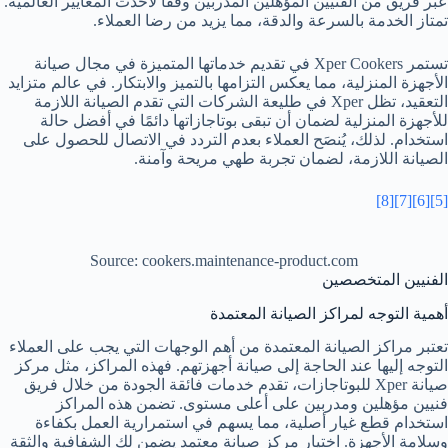
عبر فريق من الفنيين المؤهلين المدربين وفقًا لأحدث المعايير العالمية.
تمتاز الخدمة بالسرعة والدقة، مما يزيد من رضا العملاء.
تستمر Xper Cookers في تقديم خدماتها المتميزة في مجال صيانة
الأجهزة المنزلية، مما يعكس التزامها بالتميز والابتكار. في عالم متزايد
التعقيد، تظل Xper في طليعة الشركات التي تقدم الصيانة اللازمة
للأجهزة المنزلية لضمان أن تبقى بوتاجازاتها دائمًا في أفضل حالة
استخدام. لذلك، يُنصَح العملاء بعدم التردد في الاتصال للحصول على
الصيانة اللازمة، لضمان تجربة طهي مريحة وآمنة.
[8]
[7]
[6]
[5]
Source: cookers.maintenance-product.com
الفنيين المتخصصين
أهمية التوجه لمراكز الصيانة المعتمدة
تعتبر مراكز الصيانة المعتمدة من أهم الوجهات التي يجب على العملاء
التوجه إليها عند الحاجة إلى صيانة أجهزتهم. فهذه المراكز، مثل مركز
صيانة Xper للبوتاجازات، تقدم خدمات فائقة الجودة من خلال فريق
فنيين مؤهلين ومدربين على أعلى مستوى. تضمن هذه المراكز
استخدام قطع غيار أصلية، مما يسهم في استمرارية العمل بكفاءة
وسلامة الأجهزة. اختيار مركز صيانة معتمد يضمن لك الشفافية والثقة