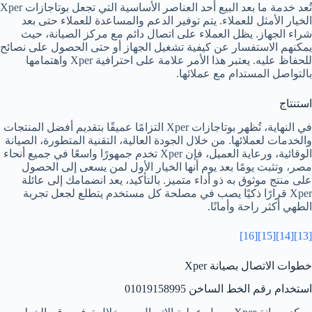
تُعد خدمة ما بعد البيع أحد العناصر الأساسية التي تجعل بوتاجازات Xper
الخيار الأمثل للعملاء. يتم توفير الدعم والمساعدة للعملاء حتى بعد
شراء الجهاز. يظل العملاء على اتصال دائم مع مركز الصيانة، حيث
يمكنهم الاستفسار عن كيفية تشغيل الجهاز أو حتى الحصول على نصائح
للحفاظ عليه. يعتبر هذا الأمر علامة على احترافية Xper واهتمامها
بالتواصل المستدام مع عملائها.
استنتاج
في النهاية، تُظهر بوتاجازات Xper التزامًا عميقًا بتقديم أفضل المنتجات
والخدمات لعملائها. من خلال الجودة العالية، التقنية المتطورة، الصيانة
الوقائية، ورعاية العميل، فإن Xper تخدم جمهورًا واسعًا في جميع أنحاء
مصر، وتثبت يومًا بعد يوم أنها الخيار الأول لمن يسعى إلى الحصول
على منتج موثوق به ذو أداء متميز. بالتأكيد، يعد انضمامك إلى عائلة
Xper قرارًا ذكيًا يصب في مصلحة كل مستخدم يتطلع لجعل تجربة
الطهي أكثر راحة وأمانًا.
[16]
[15]
[14]
[13]
خطوات الاتصال بصيانة Xper
استخدام رقم الخط الساخن 01019158995