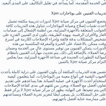
في الخدمة المقدمة، كما يساعد في تقليل التكاليف على المدى البعيد.
تدريبات الفنيين على بوتاجازات Xper
يخضع الفنيون في مركز صيانة Xper لدورات تدريبية مكثفة تشمل
أحدث تقنيات إصلاح وصيانة البوتاجازات. تتناول هذه التدريبات كافة
الجوانب المتعلقة بالأجهزة المنزلية، من أنظمة الإشعال إلى صمامات
الغاز والأفران الرقمية. وبهذه الطريقة، يكون لدى الفنيين القدرة على
تشخيص المشكلات بدقة فائقة وإجراء الإصلاحات اللازمة في أسرع
وقت ممكن. بالاعتماد على الخبرة والمعرفة المكتسبة من هذه
الدورات، يتمكن الفنيون من توفير مستوى عالٍ من الخدمة وضمان
رضا العملاء. بالإضافة إلى ذلك، يتم تحديث مهارات الفنيين بانتظام
لمواكبة التطورات الجديدة في صناعة الأجهزة المنزلية، مما يعكس
التزام مركز صيانة Xper بالتميز.
تضمن هذه التدريبات المكثفة أن يكون الفنيون على دراية كاملة بأحدث
العيوب التقنية في أنواع معينة من البوتاجازات، كما يتعلمون كيفية
استخدام أحدث الأجهزة في عملية الصيانة. هذا يساعدهم على تقديم
تعاون أفضل مع العملاء، ويعزز من ثقتهم في مدى كفاءة الإصلاحات
التي يتم تنفيذها. في النهاية، يظهر أن مركز صيانة Xper لا يركز فقط
على حل المشكلات، بل يسعى أيضًا لتعزيز تجربة العملاء ومساعدتهم
على ممارسة عناية أفضل بأجهزتهم.