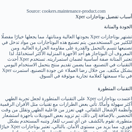
Source: cookers.maintenance-product.com
أسباب تفضيل بوتاجازات Xper
الجودة والمتانة
تشتهر بوتاجازات Xper بجودتها العالية ومتانتها، مما يجعلها خيارًا مفضلًا
للكثير من المستخدمين. يتم تصنيع هذه البوتاجازات من مواد تدخل في
تصنيعها تتسم بالتحمل والقدرة على مقاومة الحرارة العالية. ومن
المعروف أن البوتاجاز هو أحد الأجهزة المنزلية الأكثر استخدامًا، لذا
تعتبر المتانة صفة أساسية لضمان استمراريته. تستخدم Xper أحدث
التقنيات في التصنيع، مما يضمن تقديم منتج يتحمل الاستخدام اليومي
بشكل مكثف. من خلال رضا العملاء عن جودة التصنيع، استمرت Xper
في بناء سمعتها كعلامة تجارية موثوقة في السوق.
التقنيات المتطورة
اعتمدت بوتاجازات Xper على التقنيات المتطورة لجعل تجربة الطهي
أكثر سهولة وأمانًا. تأتي بعض الطرازات مع تقنيات مثل الأفران الرقمية
وأنظمة الإشعال التلقائي، فهي تعزز من فاعلية الطهي وتقلل من وقت
التحضير. بالإضافة إلى ذلك، تم تزويد بعض الموديلات بأجهزة استشعار
متطورة، تقوم بالكشف عن أي تسرب للغاز وتنبه المستخدم بشكل
فوري، مما يزيد من مستوى الأمان. بالتالي، تعتبر بوتاجازات Xper خيارًا