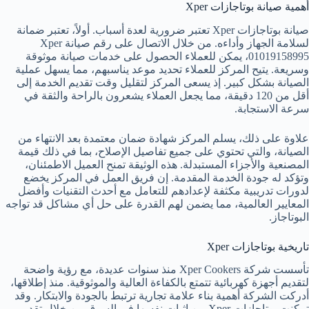
أهمية صيانة بوتاجازات Xper
صيانة بوتاجازات Xper تعتبر ضرورية لعدة أسباب. أولاً، تعتبر ضمانة
لسلامة الجهاز وأداءه. من خلال الاتصال على رقم صيانة Xper
01019158995، يمكن للعملاء الحصول على خدمات صيانة موثوقة
وسريعة. يتيح المركز للعملاء تحديد موعد يناسبهم، مما يسهل عملية
الصيانة بشكل كبير. إذ يسعى المركز لتقليل وقت تقديم الخدمة إلى
أقل من 120 دقيقة، مما يجعل العملاء يشعرون بالراحة والثقة في
سرعة الاستجابة.
علاوة على ذلك، يسلم المركز شهادة ضمان معتمدة بعد الانتهاء من
الصيانة، والتي تحتوي على جميع تفاصيل الإصلاح، بما في ذلك قيمة
المصنعية والأجزاء المستبدلة. هذه الوثيقة تمنح العميل الاطمئنان،
وتؤكد له جودة الخدمة المقدمة. إن فريق العمل في المركز يخضع
لدورات تدريبية مكثفة لإعدادهم للتعامل مع أحدث التقنيات وأفضل
المعايير العالمية، مما يضمن لهم القدرة على حل أي مشاكل قد تواجه
البوتاجاز.
تاريخية بوتاجازات Xper
تأسست شركة Xper Cookers منذ سنوات عديدة، مع رؤية واضحة
لتقديم أجهزة كهربائية تتمتع بالكفاءة العالية والموثوقية. منذ إطلاقها،
أدركت الشركة أهمية بناء علامة تجارية ترتبط بالجودة والابتكار. وقد
تمكنت بوتاجازات Xper من إثبات نفسها في السوق من خلال تقديم