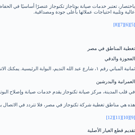
باختصار، تعتبر خدمات صيانة بوتاجاز تكنوجاز عنصرًا أساسيًا في الحفا
عالية وتلبية احتياجات عملائها بأعلى جودة ومصداقية.
[8]
[7]
[6]
[5]
تغطية المناطق في مصر
العجوزة والدقي
ثمانية المباني رقم ١، شارع عبد الله النديم، البوابة الرئيسية. يمكنك الاتصال بنا على 01019158995 لتحديد موعد صيانة بوتاجاز تكنوجاز أو فحص دوري للبوتاجاز بمنطقة العجوزة والدقي.
العمرانية والبدرشين
في قلب المدينة، مركز صيانة تكنوجاز يقدم خدمات صيانة وإصلاح البوتاج
هذه هي مناطق تغطية شركة تكنوجاز في مصر، فلا تتردد في الاتصال ب
[12]
[11]
[10]
[9]
تقديم قطع الغيار الأصلية