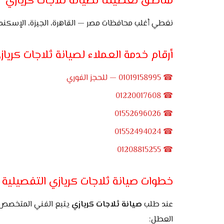
مناطق تغطيتنا لصيانة ثلاجات كريازي
نغطي أغلب محافظات مصر — القاهرة، الجيزة، الإسكندرية
أرقام خدمة العملاء لصيانة ثلاجات كرياز
☎ 01019158995 — للحجز الفوري
☎ 01220017608
☎ 01552696026
☎ 01552494024
☎ 01208815255
خطوات صيانة ثلاجات كريازي التفصيلية
عند طلب
صيانة ثلاجات كريازي
يتبع الفني المتخصص خ
العطل: