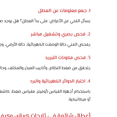
1. جمع معلومات عن العطل
يسأل الفني عن الأعراض: متى بدأ العطل؟ هل يوجد 
2. فحص بصري وتشغيل مباشر
يفحص الفني حالة الوصلات الكهربائية، حالة الأرضي، وج
3. فحص مكونات التبريد
يتحقق من ضغط النظام، وأنابيب المبخر والمكثف، وحا
4. اختبار الدوائر الكهربائية والبرد
باستخدام أجهزة القياس (أوميتر، مقياس ضغط، كاشف تسر
أو ميكانيكية.
أعطال شائعة في ثلاجات كريازي وكيفي