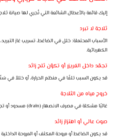
إليك قائمة بالأعطال الشائعة التي نُجري لها صيانة ثلا
ثلاجة لا تبرد
الأسباب المحتملة: خلل في الضاغط، تسريب غاز التبريد، 
الكهربائية.
تجمّد داخل الفريزر أو تكوّن ثلج زائد
قد يكون السبب تلفًا في منظم الحرارة، أو خللاً في سَنّاَب (defrost timer)، أو تلفًا في مروحة التبريد. يتم فحص نظام الإذابة التلقائية وإصلاح القطع
خروج مياه من الثلاجة
غالبًا مشكلة في مصرف الانصهار (drain) مسدود أو تجمّد في أنبوب الصرف. يتم تنظيف المصرف والتأكد من انسيابية المياه وإصلاح أي تلف بالمجرى.
صوت عالي أو اهتزاز زائد
قد يكون الضاغط أو مروحة المكثف أو المروحة الداخلية 