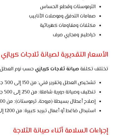
الثرموستات وقطع الحساس
صمامات التدفق وموصلات الأنابيب
مكثفات ومقاومات كهربائية
خراطيم ومجاري صرف
الأسعار التقديرية لصيانة ثلاجات كريازي
تختلف تكلفة
صيانة ثلاجات كريازي
حسب نوع العطل وق
تشخيص العطل وتقرير فني: من 150 إلى 300 جنيه.
تنظيف وصيانة دورية شاملة: من 250 إلى 500 جنيه.
إصلاح أعطال بسيطة (مروحة، ثرموستات): من 300 إلى 700 جنيه.
استبدال ضاغط أو أعمال تبريد كبيرة: من 1200 إلى 3500 جنيه أو أكثر حسب نوع الضاغط والقطع.
إجراءات السلامة أثناء صيانة الثلاجة