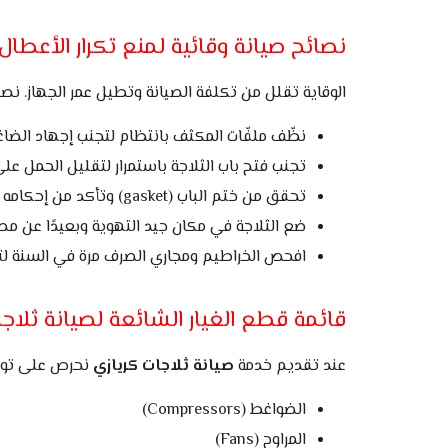
نصائح صيانة وقائية لمنع تكرار الأعطال
الوقاية تقلل من تكلفة الصيانة وتطيل عمر الجهاز. نصائ
نظّف ملفّات المكثف بانتظام لتجنب إجهاد الضاغ
تجنب فتح باب الثلاجة باستمرار لتقليل الحمل على
تحقق من ختم الباب (gasket) وتأكد من إحكامه لمنع تسرب الهواء.
ضع الثلاجة في مكان جيد التهوية وبعيدًا عن مصادر
افحص الخراطيم ومجاري الصرف مرة في السنة لتج
قائمة قطع الغيار الشائعة لصيانة ثلاجا
عند تقديم خدمة
صيانة ثلاجات كريازي
نحرص على توافر
الضواغط (Compressors)
المراوح (Fans)