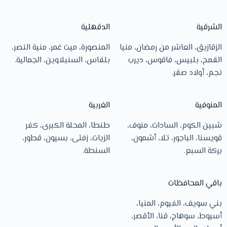
الشرقية
الدقهلية
الزقازيق، العاشر من رمضان، منيا
المنصورة، ميت غمر، منية النصر،
القمح، بلبيس، فاقوس، ديرب
بلقاس، السنبلاوين، الجمالية.
نجم، أولاد صقر.
المنوفية
الغربية
شبين الكوم، السادات، منوف،
طنطا، المحلة الكبرى، كفر
قويسنا، الباجور، تلا، أشمون،
الزيات، زفتى، بسيون، قطور،
بركة السبع.
السنطة.
باقي المحافظات
بني سويف، الفيوم، المنيا،
أسيوط، سوهاج، قنا، الأقصر،