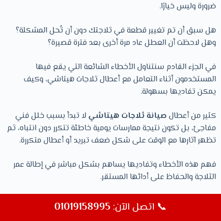
ضرورة وليس خيارًا.
هل سبق أن تم تغيير قطعة في ثلاجتك دون أن تُحل المشكلة؟
وهل لاحظت أن العطل عاد مرة أخرى بعد فترة قصيرة؟
في الجزء القادم سنتناول الأخطاء الشائعة التي يقع فيها
المستخدمون أثناء التعامل مع أعطال ثلاجات هيتاشي، وكيف
يمكن تفاديها بسهولة.
كثير من أعطال
صيانة ثلاجات هيتاشي
لا تبدأ بسبب خلل فني
مفاجئ، بل تكون نتيجة ممارسات يومية خاطئة تتكرر دون انتباه، ثم
تظهر آثارها مع الوقت على شكل ضعف تبريد أو أعطال متكررة.
فهم هذه الأخطاء وتفاديها يساهم بشكل مباشر في إطالة عمر
الثلاجة والحفاظ على أدائها المستقر.
تحميل الثلاجة بأكثر من طاقتها
📞 اتصل الآن:
📞 اتصل الآن:
01019158995
01019158995