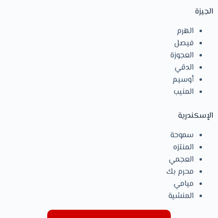
الجيزة
الهرم
فيصل
العجوزة
الدقي
أوسيم
المنيب
الإسكندرية
سموحة
المنتزه
العجمي
محرم بك
ميامي
المنشية