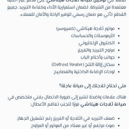
نعتمد في
توكيل صيانة ثلاجات هيتاشي
على قطع غيار أصلية
معتمدة من الشركة، لضمان استمرارية الأداء وكفاءة التبريد. جميع
القطع تأتي مع ضمان رسمي لتوفير الراحة والأمان للعملاء.
موتور ثلاجة هيتاشي (كمبروسر)
الثرموستات والحساسات
الكنترول الإلكتروني
مراوح التبريد والفريزر
جوانب وأختام الباب
سخان إزالة الثلج (Defrost Heater)
لوحات الإضاءة الداخلية والمصابيح
متى تحتاج ثلاجتك إلى صيانة عاجلة؟
هناك علامات واضحة تشير إلى ضرورة الاتصال بفني متخصص في
صيانة ثلاجات هيتاشي
فورًا لتجنب تفاقم الأعطال:
ضعف التبريد في الثلاجة أو الفريزر رغم تشغيل الجهاز.
صوت مرتفع أو غير معتاد من الموتور أو المراوح.