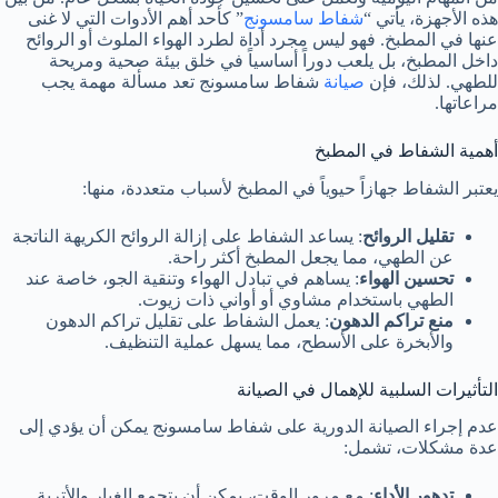
هذه الأجهزة، يأتي “
شفاط سامسونج
” كأحد أهم الأدوات التي لا غنى
عنها في المطبخ. فهو ليس مجرد أداة لطرد الهواء الملوث أو الروائح
داخل المطبخ، بل يلعب دوراً أساسياً في خلق بيئة صحية ومريحة
للطهي. لذلك، فإن
صيانة
شفاط سامسونج تعد مسألة مهمة يجب
مراعاتها.
أهمية الشفاط في المطبخ
يعتبر الشفاط جهازاً حيوياً في المطبخ لأسباب متعددة، منها:
تقليل الروائح
: يساعد الشفاط على إزالة الروائح الكريهة الناتجة
عن الطهي، مما يجعل المطبخ أكثر راحة.
تحسين الهواء
: يساهم في تبادل الهواء وتنقية الجو، خاصة عند
الطهي باستخدام مشاوي أو أواني ذات زيوت.
منع تراكم الدهون
: يعمل الشفاط على تقليل تراكم الدهون
والأبخرة على الأسطح، مما يسهل عملية التنظيف.
التأثيرات السلبية للإهمال في الصيانة
عدم إجراء الصيانة الدورية على شفاط سامسونج يمكن أن يؤدي إلى
عدة مشكلات، تشمل:
تدهور الأداء
: مع مرور الوقت، يمكن أن يتجمع الغبار والأتربة