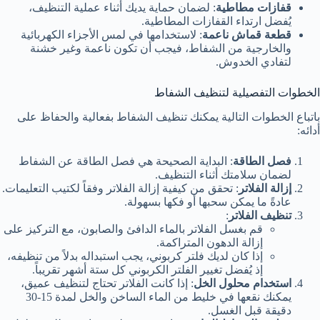
قفازات مطاطية
: لضمان حماية يديك أثناء عملية التنظيف،
يُفضل ارتداء القفازات المطاطية.
قطعة قماش ناعمة
: لاستخدامها في لمس الأجزاء الكهربائية
والخارجية من الشفاط، فيجب أن تكون ناعمة وغير خشنة
لتفادي الخدوش.
الخطوات التفصيلية لتنظيف الشفاط
باتباع الخطوات التالية يمكنك تنظيف الشفاط بفعالية والحفاظ على
أدائه:
فصل الطاقة
: البداية الصحيحة هي فصل الطاقة عن الشفاط
لضمان سلامتك أثناء التنظيف.
إزالة الفلاتر
: تحقق من كيفية إزالة الفلاتر وفقاً لكتيب التعليمات.
عادةً ما يمكن سحبها أو فكها بسهولة.
تنظيف الفلاتر
:
قم بغسل الفلاتر بالماء الدافئ والصابون، مع التركيز على
إزالة الدهون المتراكمة.
إذا كان لديك فلتر كربوني، يجب استبداله بدلاً من تنظيفه،
إذ يُفضل تغيير الفلتر الكربوني كل ستة أشهر تقريباً.
استخدام محلول الخل
: إذا كانت الفلاتر تحتاج لتنظيف عميق،
يمكنك نقعها في خليط من الماء الساخن والخل لمدة 15-30
دقيقة قبل الغسل.