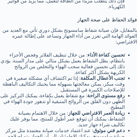
فإن ذلك يتطلب مزيداً من الطاقة لتعمل، مما يزيد من فواتير
الكهرباء.
فوائد الحفاظ على صحة الجهاز
بالمقابل، فإن صيانة شفاط سامسونج بشكل دوري تأتي مع العديد من
الفوائد الهامة التي تعزز من أداء الجهاز وتساعد على إطالة عمره
الافتراضي:
تحسين كفاءة الأداء
: من خلال تنظيف الفلاتر وفحص الأجزاء
بانتظام، يظل الشفاط يعمل بشكل مثالي على مدار السنة. يؤدي
ذلك إلى تحسين فعالية سحب الهواء والتخلص من الروائح
الكريهة بشكل أكثر كفاءة.
تجنب الأعطال المكلفة
: إذا تم اكتشاف أي مشكلة صغيرة في
وقت مبكر، يمكن معالجتها بسهولة مما يجنبك التكاليف الباهظة
للإصلاحات الكبيرة في المستقبل.
رفع مستوى الراحة
: مع شفاط يعمل بكفاءة، يمكنك التركيز على
الطهي دون القلق من الروائح المتبقية أو تدهور جودة الهواء في
المطبخ.
زيادة العمر الافتراضي للجهاز
: من خلال الاهتمام بصيانة
الشفاط، يمكنك أن تتوقع عمر أطول للمنتج، مما يوفر عليك
تكاليف شراء جهاز جديد.
دعم فني موثوق
: عند اعتماد خدمات صيانة معتمدة مثل مركز
صيانة سامسونج، يمكنك الاطمئنان إلى أن الجهاز يتم إصلاحه