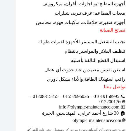
أجهزة المطبخ: بوتاجازات، أفران، ميكروويف
معدات المطاعم: غرف تبريد، شيلرات
أجهزة صغيرة: خلاطات، ماكينات قهوة، محامص
نصائح الصيانة
تجنب التشغيل المستمر للأجهزة لفترات طويلة
تنظيف الفلاتر والمواسير بانتظام
استبدال القطع التالفة بأصلية
استعن بفنيين معتمدين عند حدوث أي عطل
راقب استهلاك الطاقة والأداء بشكل دوري
تواصل معنا
📞 01019158995 – 01552696026 – 01208815255 –
01220017608
📧 info@olympic-maintenance.com
🏠 30 شارع أحمد عرابي، المهندسين، الجيزة
olympic-maintenance.com
🌐
تنويه: جميع خدمات الصيانة مقدمة من مركز مستقل، وغير تابع للشركة