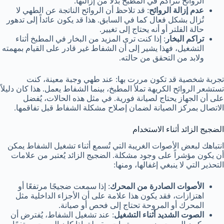
الروائح تتراكم في المطبخ بدلاً من إزالتها.
عدم إزالة الروائح
: قد تلاحظ أن الروائح الناتجة عن الطهي لا
تُزال بشكل فعال كما في السابق. هذا قد يكون عائداً إلى تدهور
حالة الفلتر أو أنه يحتاج إلى تغيير.
تراكم البخار
: إذا كنت ترى المزيد من البخار في المطبخ أثناء
التشغيل، فهذا يشير إلى أن الشفاط غير قادر على القيام بمهمته
ولابد من التحقق من حالته.
تجربة شخصية قد تكون مررت بها: عند طهي وجبة معينة، كنت
تستشعر الروائح الكريهة تملأ المطبخ، بينما الشفاط يعمل. هذا كان دليلاً
على أن الجهاز يحتاج لصيانة فورية. في مثل هذه الحالات، يُفضل
الاتصال بمركز الصيانة لضمان إصلاح مشكلة الشفاط قبل تفاقمها.
الضجيج الزائد أثناء الاستخدام
انتباهك لبعض الأصوات الغريبة التي تُسمع أثناء تشغيل الشفاط يمكن
أن يكون مؤشراً على وجود مشكلة. الضجيج الزائد يُعتبر من علامات
التحذير التي لا ينبغي إغفالها، ومنها:
الأصوات الصادرة من المحرك
: إذا سمعت ضجيجًا مرتفعًا أو
اهتزازات، فقد يكون هذا علامة على أن الأجزاء الداخلية مثل
المحرك أو المروحة تحتاج إلى فحص أو صيانة.
الصوت الشديد أثناء التشغيل
: عند تشغيل الشفاط، يُفترض أن