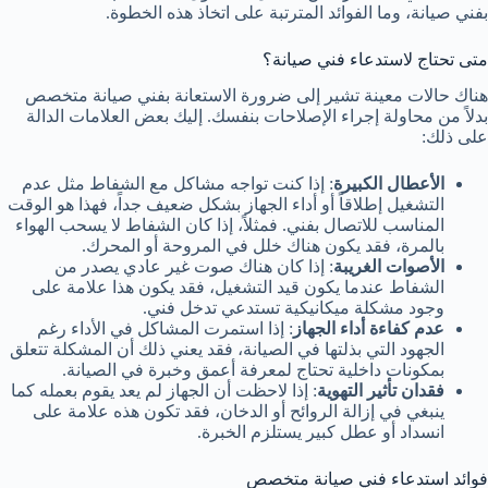
بفني صيانة، وما الفوائد المترتبة على اتخاذ هذه الخطوة.
متى تحتاج لاستدعاء فني صيانة؟
هناك حالات معينة تشير إلى ضرورة الاستعانة بفني صيانة متخصص
بدلاً من محاولة إجراء الإصلاحات بنفسك. إليك بعض العلامات الدالة
على ذلك:
الأعطال الكبيرة
: إذا كنت تواجه مشاكل مع الشفاط مثل عدم
التشغيل إطلاقاً أو أداء الجهاز بشكل ضعيف جداً، فهذا هو الوقت
المناسب للاتصال بفني. فمثلاً، إذا كان الشفاط لا يسحب الهواء
بالمرة، فقد يكون هناك خلل في المروحة أو المحرك.
الأصوات الغريبة
: إذا كان هناك صوت غير عادي يصدر من
الشفاط عندما يكون قيد التشغيل، فقد يكون هذا علامة على
وجود مشكلة ميكانيكية تستدعي تدخل فني.
عدم كفاءة أداء الجهاز
: إذا استمرت المشاكل في الأداء رغم
الجهود التي بذلتها في الصيانة، فقد يعني ذلك أن المشكلة تتعلق
بمكونات داخلية تحتاج لمعرفة أعمق وخبرة في الصيانة.
فقدان تأثير التهوية
: إذا لاحظت أن الجهاز لم يعد يقوم بعمله كما
ينبغي في إزالة الروائح أو الدخان، فقد تكون هذه علامة على
انسداد أو عطل كبير يستلزم الخبرة.
فوائد استدعاء فني صيانة متخصص