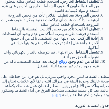
تنظيف الشفاط الخارجي
: استخدم قطعة قماش مبللة بمحلول
من الماء والصابون لتنظيف الشفاط الخارجي. احرص على عدم
استخدام مواد كيميائية قاسية.
فحص المروحة
: بعد تنظيف الفلاتر، تأكد من فحص المروحة
لرؤية ما إذا كانت هناك أي تراكمات دهنية. يمكن تنظيف شفرات
المروحة باستخدام قطعة قماش مبللة.
تنظيف الأنابيب
: تأكد من فحص الأنابيب المتصلة بالشفاط.
استخدم فرشاة طويلة ومرنة للتأكد من عدم وجود أي انسدادات.
إعادة التركيب
: بعد الانتهاء من التنظيف، تأكد من أن جميع
الأجزاء جافة قبل إعادة تركيب الفلاتر. قم بتثبيتها جيدًا في
أماكنها.
تشغيل الشفاط
: بعد الانتهاء، قم بتوصيله بالتيار الكهربائي وأعد
تشغيله للتحقق من أداءه.
التأكد من عدم وجود
روائح
غريبة
: بعد عملية التنظيف، تأكد من
عدم وجود روائح غير محببة أثناء التشغيل.
تنظيف الشفاط ليس مجرد واجب منزلي، بل هو جزء من حفاظك على
صحة عائلتك وجودة البيئة في منزلك. انتبه دائمًا لأي علامات تحتاج إلى
صيانة وتأكد من الالتزام بروتين منتظم لضمان عمل شفاطك بكفاءة
عالية. بعد كل عملية تنظيف، ستلاحظ الفرق في أداء الشفاط وستكون
بيئة مطبخك أكثر نظافة وراحة.
[7]
[8]
جدول للصيانة الدورية