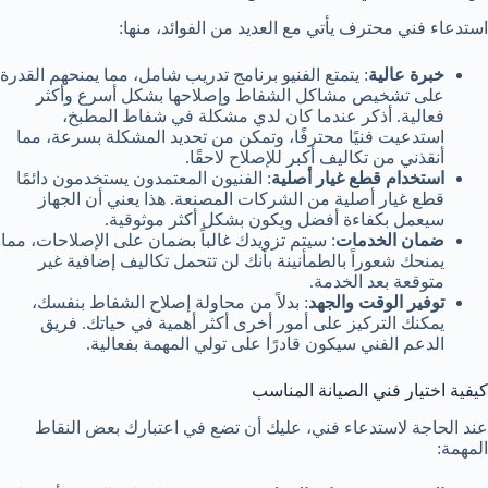
استدعاء فني محترف يأتي مع العديد من الفوائد، منها:
خبرة عالية
: يتمتع الفنيو برنامج تدريب شامل، مما يمنحهم القدرة
على تشخيص مشاكل الشفاط وإصلاحها بشكل أسرع وأكثر
فعالية. أذكر عندما كان لدي مشكلة في شفاط المطبخ،
استدعيت فنيًا محترفًا، وتمكن من تحديد المشكلة بسرعة، مما
أنقذني من تكاليف أكبر للإصلاح لاحقًا.
استخدام قطع غيار أصلية
: الفنيون المعتمدون يستخدمون دائمًا
قطع غيار أصلية من الشركات المصنعة. هذا يعني أن الجهاز
سيعمل بكفاءة أفضل ويكون بشكل أكثر موثوقية.
ضمان الخدمات
: سيتم تزويدك غالباً بضمان على الإصلاحات، مما
يمنحك شعوراً بالطمأنينة بأنك لن تتحمل تكاليف إضافية غير
متوقعة بعد الخدمة.
توفير الوقت والجهد
: بدلاً من محاولة إصلاح الشفاط بنفسك،
يمكنك التركيز على أمور أخرى أكثر أهمية في حياتك. فريق
الدعم الفني سيكون قادرًا على تولي المهمة بفعالية.
كيفية اختيار فني الصيانة المناسب
عند الحاجة لاستدعاء فني، عليك أن تضع في اعتبارك بعض النقاط
المهمة: