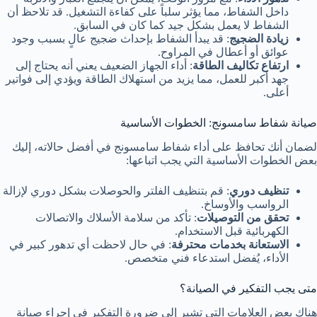
داخل الشفاط، مما يؤثر سلباً على كفاءة التشغيل. قد تلاحظ أن
الشفاط لا يعمل بشكل جيد كما كان في السابق.
زيادة الضجيج
: قد يبدأ الشفاط بإحداث ضجيج عالٍ بسبب وجود
عوائق أو أعطال في المراوح.
ارتفاع تكاليف الطاقة
: أداء الجهاز الضعيف يعني أنه يحتاج إلى
جهد أكبر للعمل، مما يزيد من استهلاك الطاقة ويؤدي إلى فواتير
أعلى.
صيانة شفاط سامسونج: الخطوات الأساسية
لضمان أنك تحافظ على أداء شفاط سامسونج في أفضل حالاته، إليك
بعض الخطوات الأساسية التي يجب اتباعها:
تنظيف دوري
: قم بتنظيف الفلتر والحوصلات بشكل دوري لإزالة
الرواسب والأوساخ.
تحقق من التوصيلات
: تأكد من سلامة الأسلاك والاتصالات
الكهربائية قبل الاستخدام.
الاستعانة بخدمات محترفة
: في حال لاحظت أي تدهور كبير في
الأداء، يُفضل استدعاء فني متخصص.
متى يجب التفكير في الصيانة؟
هناك بعض العلامات التي تشير إلى ضرورة التفكير في إجراء صيانة