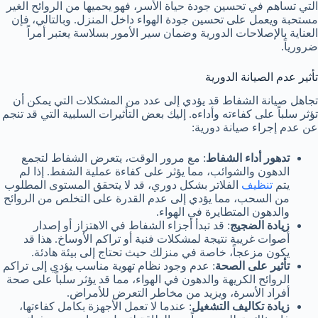
التي تساهم في تحسين جودة حياة الأسر، فهو يحميها من الروائح الغير
مستحبة ويعمل على تحسين جودة الهواء داخل المنزل. وبالتالي، فإن
العناية بالإصلاحات الدورية وضمان سير الأمور بسلاسة يعتبر أمراً
ضرورياً.
تأثير عدم الصيانة الدورية
تجاهل صيانة الشفاط قد يؤدي إلى عدد من المشكلات التي يمكن أن
تؤثر سلباً على كفاءته وأداءه. إليك بعض التأثيرات السلبية التي قد تنجم
عن عدم إجراء صيانة دورية:
تدهور أداء الشفاط
: مع مرور الوقت، يتعرض الشفاط لتجمع
الدهون والشوائب، مما يؤثر على كفاءة عملية الشفط. إذا لم
يتم
تنظيف
الفلاتر بشكل دوري، قد لا يتحقق المستوى المطلوب
من السحب، مما يؤدي إلى عدم القدرة على التخلص من الروائح
والدهون المتطايرة في الهواء.
زيادة الضجيج
: قد تبدأ أجزاء الشفاط في الاهتزاز أو إصدار
أصوات غريبة نتيجة لمشكلات فنية أو تراكم الأوساخ. هذا قد
يكون مزعجاً، خاصة في منزلك حيث تحتاج إلى بيئة هادئة.
تأثير على الصحة
: عدم وجود نظام تهوية مناسب يؤدي إلى تراكم
الروائح الكريهة والدهون في الهواء، مما قد يؤثر سلباً على صحة
أفراد الأسرة، ويزيد من مخاطر التعرض للأمراض.
زيادة تكاليف التشغيل
: عندما لا تعمل الأجهزة بكامل كفاءتها،