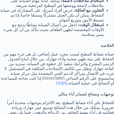
استخدام ملاحظات لاصقة:
يمكنك كتابة مهام الصيانة على
ملاحظات لاصقة ووضعها في المطبخ كمرجعية سريعة.
التعاون مع العائلة:
حرض أفراد أسرتك على المشاركة في صيانة
الشفاط. يمكن أن يكن العمل مشتركًا وممتعًا خاصةً إذا تم
تبسيط الأمور وتوزيع المهام.
استغلال الوقت:
اجعل من أعمال الصيانة نشاطًا يدمج مع
الأوقات المخصصة لطهي الطعام، بحيث تتأكد من أن كل شيء
يسير بسلاسة.
الخلاصة
صيانة شفاط المطبخ ليست مجرد عمل إضافي، بل هي جزء مهم من
الحفاظ على بيئة طهي صحية وأداء جهازك. من خلال اتباع الجدول
الزمني المقترح والتزامك بتنفيذ كل خطوة في الصيانة، ستزيد من
كفاءة جهازك وتقلل من تكاليف الإصلاحات المكلفة في المستقبل. لا
تتردد في الاتصال بمراكز الدعم الفني المعتمدة مثل مركز صيانة
سامسونج على الرقم الساخن 01019158995 إذا كنت بحاجة للمساعدة
أو النصائح في عملية الصيانة.
[9]
[10]
توجيهات ونصائح لضمان أداء مثالي
للحفاظ على أداء شفاط المطبخ، يعد الالتزام بتوجيهات محددة أمراً
ضرورياً. يمكنك من خلال هذه النصائح توسيع عمر جهازك وزيادة
فعاليته في أداء مهمة التخلص من الروائح والدهون. فيما يلي بعض