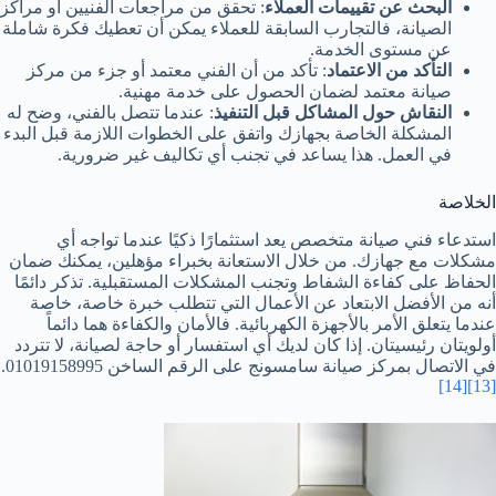
البحث عن تقييمات العملاء
: تحقق من مراجعات الفنيين أو مراكز
الصيانة، فالتجارب السابقة للعملاء يمكن أن تعطيك فكرة شاملة
عن مستوى الخدمة.
التأكد من الاعتماد
: تأكد من أن الفني معتمد أو جزء من مركز
صيانة معتمد لضمان الحصول على خدمة مهنية.
النقاش حول المشاكل قبل التنفيذ
: عندما تتصل بالفني، وضح له
المشكلة الخاصة بجهازك واتفق على الخطوات اللازمة قبل البدء
في العمل. هذا يساعد في تجنب أي تكاليف غير ضرورية.
الخلاصة
استدعاء فني صيانة متخصص يعد استثمارًا ذكيًا عندما تواجه أي
مشكلات مع جهازك. من خلال الاستعانة بخبراء مؤهلين، يمكنك ضمان
الحفاظ على كفاءة الشفاط وتجنب المشكلات المستقبلية. تذكر دائمًا
أنه من الأفضل الابتعاد عن الأعمال التي تتطلب خبرة خاصة، خاصة
عندما يتعلق الأمر بالأجهزة الكهربائية. فالأمان والكفاءة هما دائماً
أولويتان رئيسيتان. إذا كان لديك أي استفسار أو حاجة لصيانة، لا تتردد
في الاتصال بمركز صيانة سامسونج على الرقم الساخن 01019158995.
[14]
[13]