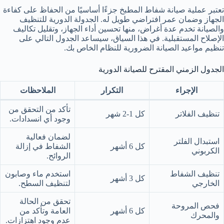
تعتبر عملية صيانة شفاط المطبخ جزءًا أساسيًا من الحفاظ على كفاءة
الجهاز وضمان عمر افتراضي طويل له. الجدولة الدورية للتنظيف
والصيانة تخدم عدة أغراض، منها تحسين أداء الجهاز، وتقليل تكاليف
الإصلاح المستقبلية. في هذا السياق، سيساعد الجدول التالي على
تنظيم مواعيد الصيانة الضرورية للنظام الخاص بك.
الجدول الزمني المقترح للصيانة الدورية
الإجراء
التكرار
الملاحظات
تأكد من التحقق من
تنظيف الفلاتر
كل 1-2 شهر
وجود أي انسدادات.
لضمان فعالية
استبدال الفلتر
كل 6 أشهر
الشفاط في إزالة
الكربوني
الروائح.
تنظيف الشفاط
استخدم ماء وصابون
كل 3 أشهر
الخارجي
لتنظيف السطح.
تحقق من الحالة
فحص المروحة
كل 6 أشهر
العامة وتأكد من
والمحرك
عدم وجود اهتزازات.