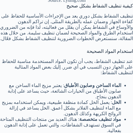
Source: i.ytimg.com
كيفية تنظيف الشفاط بشكل صحيح
تنظيف الشفاط بشكل دوري يعد من الإجراءات الأساسية للحفاظ على
كفاءة الجهاز وضمان عمله بالطريقة المثلى. إن تراكم الدهون
والأوساخ في الشفاط يمكن أن يقلل من فعاليته، لذا فإنه من الضروري
استخدام الطرق والمواد الصحيحة لضمان تنظيف سليمة. من خلال هذه
المقالة، سنستعرض الخطوات الضرورية لتنظيف الشفاط بشكل فعّال.
استخدام المواد الصحيحة
عند تنظيف الشفاط، يجب أن تكون المواد المستخدمة مناسبة للحفاظ
على الجهاز دون التسبب في أي ضرر. إليك بعض المواد المثالية
لتنظيف الشفاط:
الماء الساخن وصابون الأطباق
: يعتبر مزيج الماء الساخن مع
صابون الأطباق من الخيارات الشائعة، حيث يساعد على إذابة
الدهون بنجاح.
الخل
: يعمل الخل كمادة منظفة طبيعية، ويمكن استخدامه بمزيج
مع الماء لتنظيف الفلاتر بشكل أعمق. الخل يساعد في إزالة
الروائح الكريهة وكذلك الدهون.
مواد تنظيف متخصصة
: هناك العديد من منتجات التنظيف المتاحة
في السوق تستهدف الشفاطات، والتي تعمل على إذابة الدهون
بفعالية.