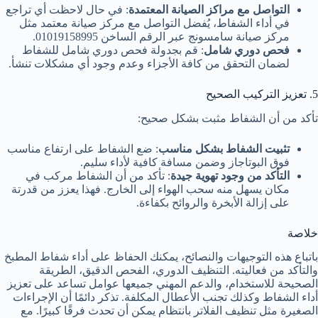
التواصل مع مراكز الصيانة المعتمدة
: في حال لاحظت أي تراجع
في أداء الشفاط، يُفضل التواصل مع مركز صيانة معتمد مثل
مركز صيانة سامسونج عبر الرقم الساخن 01019158995.
فحص دوري شامل
: قم بجدولة فحص دوري شامل للشفاط
لضمان التحقق من كافة الأجزاء وعدم وجود أي مشكلات تنشأ.
5. تعزيز التركيب الصحيح
تأكد من أن الشفاط مثبت بشكل صحيح:
تثبيت الشفاط بشكل مناسب
: ضع الشفاط على ارتفاع مناسب
فوق البوتاجاز وضمن مسافة كافية لأداء سليم.
التأكد من وجود تهوية جيدة
: تأكد من أن الشفاط مركب في
مكان يسهل منه سحب الهواء إلى الخارج. فهذا يعزز من قدرتة
على إزالة الأبخرة والروائح بكفاءة.
خلاصة
باتباع هذه التوجيهات والنصائح، يمكنك الحفاظ على أداء شفاط المطبخ
والتأكد من فعاليته. التنظيف الدوري، الفحص الدقيق، الطريقة
الصحيحة للاستخدام، والدعم المهني جميعها عوامل تساعد على تعزيز
أداء الشفاط وكذلك تجنب الأعطال المكلفة. تذكر دائمًا أن الإجراءات
الصغيرة مثل تنظيف الفلاتر بانتظام يمكن أن تحدث فرقًا كبيرًا. مع