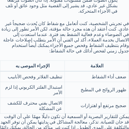
يكون الصوت ضمن مستويات مقبولة. إذا كان الصوت مرتفعًا
بشكل غير عادي، قد يشير إلى القضية مثل وجود عائق أو تلف
في الأجزاء المتحركة.
في تجربتي الشخصية، كنت أتعامل مع شفاط كان يُحدث ضجيجاً غير
عادي. كنت أعتقد أن هذه مجرد حالة مؤقتة، لكن الأمر تطور إلى زيادة
في الضوضاء وعدم فعالية الشفط بعد فترة. عندما استعدت إلى
الاتصال بخدمة العملاء، أكد لي الفني أن الأمر يتطلب إصلاحات عاجلة
وقام بتنظيف الشفاط وفحص جميع الأجزاء.يمكنك أيضاً استخدام
جدول زمني لفحص أدائك في حالة الشفاط:
العلامة
الإجراء الموصى به
ضعف أداء الشفاط
تنظيف الفلاتر وفحص الأنابيب
استبدال الفلتر الكربوني إذا لزم
ظهور الروائح في المطبخ
الأمر
الاتصال بفني محترف للكشف
ضجيج مرتفع أو اهتزازات
عن المشكلة
يمكن للتقارير البصرية أو السمعية أن تكون دليلًا مهمًا على أن الوقت
قد حان للصيانة. تذكر، معالجة المشاكل في بدايتها يمكن أن توفر الجهد
والتكلفة على المدى الطويل. إذا كنت غير متأكد من الحالة، يمكنك دائمًا