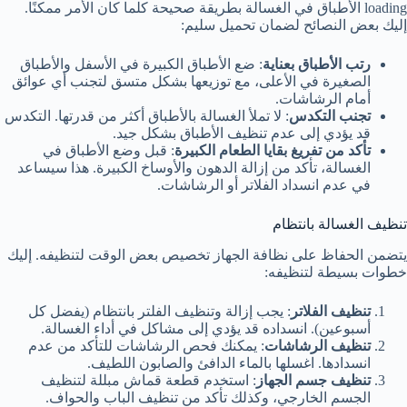
loading الأطباق في الغسالة بطريقة صحيحة كلما كان الأمر ممكنًا.
إليك بعض النصائح لضمان تحميل سليم:
رتب الأطباق بعناية
: ضع الأطباق الكبيرة في الأسفل والأطباق
الصغيرة في الأعلى، مع توزيعها بشكل متسق لتجنب أي عوائق
أمام الرشاشات.
تجنب التكدس
: لا تملأ الغسالة بالأطباق أكثر من قدرتها. التكدس
قد يؤدي إلى عدم تنظيف الأطباق بشكل جيد.
تأكد من تفريغ بقايا الطعام الكبيرة
: قبل وضع الأطباق في
الغسالة، تأكد من إزالة الدهون والأوساخ الكبيرة. هذا سيساعد
في عدم انسداد الفلاتر أو الرشاشات.
تنظيف الغسالة بانتظام
يتضمن الحفاظ على نظافة الجهاز تخصيص بعض الوقت لتنظيفه. إليك
خطوات بسيطة لتنظيفه:
تنظيف الفلاتر
: يجب إزالة وتنظيف الفلتر بانتظام (يفضل كل
أسبوعين). انسداده قد يؤدي إلى مشاكل في أداء الغسالة.
تنظيف الرشاشات
: يمكنك فحص الرشاشات للتأكد من عدم
انسدادها. اغسلها بالماء الدافئ والصابون اللطيف.
تنظيف جسم الجهاز
: استخدم قطعة قماش مبللة لتنظيف
الجسم الخارجي، وكذلك تأكد من تنظيف الباب والحواف.