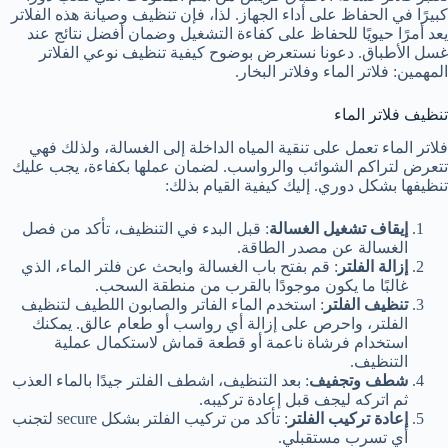
كبيرًا في الحفاظ على أداء الجهاز. لذا، فإن تنظيف وصيانة هذه الفلاتر
يعد أمرًا حيويًا للحفاظ على كفاءة التشغيل وضمان أفضل نتائج عند
غسل الأطباق. دعونا نستعرض بوضوح كيفية تنظيف نوعي الفلاتر
المهمين: فلاتر الماء وفلاتر البخار.
تنظيف فلاتر الماء
فلاتر الماء تعمل على تنقية المياه الداخلة إلى الغسالة، ولذلك فهي
تتعرض لتراكم الشوائب والرواسب. لضمان عملها بكفاءة، يجب عليك
تنظيفها بشكل دوري. إليك كيفية القيام بذلك:
إيقاف تشغيل الغسالة
: قبل البدء في التنظيف، تأكد من فصل
الغسالة عن مصدر الطاقة.
إزالة الفلتر
: قم بفتح باب الغسالة وابحث عن فلتر الماء، الذي
غالبًا ما يكون موجودًا بالقرب من منطقة السحب.
تنظيف الفلتر
: استخدم الماء الفاتر والصابون اللطيف لتنظيف
الفلتر، واحرص على إزالة أي رواسب أو طعام عالق. يمكنك
استخدام فرشاة ناعمة أو قطعة قماش لاستكمال عملية
التنظيف.
شطف وتجفيف
: بعد التنظيف، اشطف الفلتر جيدًا بالماء العذب
ثم اتركه ليجف قبل إعادة تركيبه.
إعادة تركيب الفلتر
: تأكد من تركيب الفلتر بشكل secure لتجنب
أي تسرب مستقبلي.