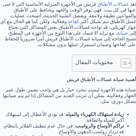
تعد
غسالات الأطباق
فريش من الأجهزة المنزلية الأساسية التي لا غنى
عنها في كل بيت. فهي توفر الوقت والجهد وتحافظ على الأطباق
والمواعين نظيفة ولامعة. وبفضل التقنية الحديثة، أصبحت عمليات
غسل الأطباق تتم بشكل أكثر
كفاءة
وفعالية. ولكن كما هو الحال مع أي
جهاز كهربائي، قد تواجه غسالات الأطباق بعض المشاكل التي تحتاج
إلى
صيانة
. مع تزايد الاعتماد على هذا النوع من الأجهزة في المطبخ،
تصبح الحاجة إلى صيانة غسالات الأطباق فريش أمراً ضرورياً للحفاظ
على كفاءتها وضمان استمرار عملها بدون مشكلات.
محتويات المقال
أهمية صيانة غسالات الأطباق فريش
صيانة هذه الأجهزة ليست مجرد خيار بل هي واجب يضمن طول عمر
الجهاز وفعاليته. يمكن أن تترتب العديد من المشاكل إذا لم يتم صيانتها
بشكل دوري، مثل:
زيادة استهلاك الكهرباء والمياه
: قد تؤدي الأعطال إلى استهلاك
أكبر للمياه والطاقة.
تراكم الأوساخ والرواسب
: في حال عدم تنظيف الفلاتر بانتظام،
قد تزداد رواسب الدهون والأوساخ.