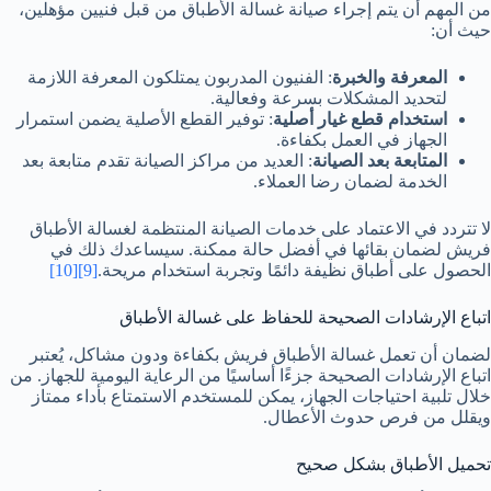
من المهم أن يتم إجراء صيانة غسالة الأطباق من قبل فنيين مؤهلين،
حيث أن:
المعرفة والخبرة
: الفنيون المدربون يمتلكون المعرفة اللازمة
لتحديد المشكلات بسرعة وفعالية.
استخدام قطع غيار أصلية
: توفير القطع الأصلية يضمن استمرار
الجهاز في العمل بكفاءة.
المتابعة بعد الصيانة
: العديد من مراكز الصيانة تقدم متابعة بعد
الخدمة لضمان رضا العملاء.
لا تتردد في الاعتماد على خدمات الصيانة المنتظمة لغسالة الأطباق
فريش لضمان بقائها في أفضل حالة ممكنة. سيساعدك ذلك في
الحصول على أطباق نظيفة دائمًا وتجربة استخدام مريحة.
[9]
[10]
اتباع الإرشادات الصحيحة للحفاظ على غسالة الأطباق
لضمان أن تعمل غسالة الأطباق فريش بكفاءة ودون مشاكل، يُعتبر
اتباع الإرشادات الصحيحة جزءًا أساسيًا من الرعاية اليومية للجهاز. من
خلال تلبية احتياجات الجهاز، يمكن للمستخدم الاستمتاع بأداء ممتاز
ويقلل من فرص حدوث الأعطال.
تحميل الأطباق بشكل صحيح