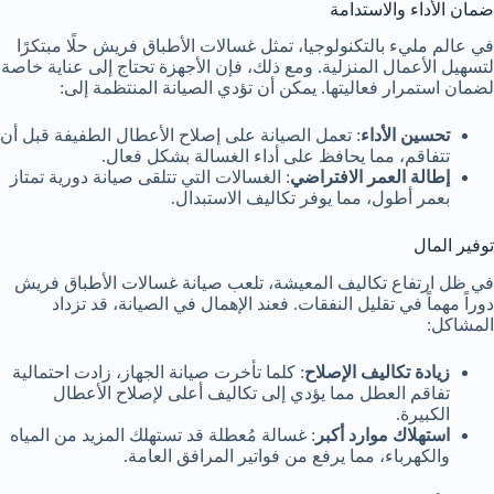
ضمان الأداء والاستدامة
في عالم مليء بالتكنولوجيا، تمثل غسالات الأطباق فريش حلًا مبتكرًا
لتسهيل الأعمال المنزلية. ومع ذلك، فإن الأجهزة تحتاج إلى عناية خاصة
لضمان استمرار فعاليتها. يمكن أن تؤدي الصيانة المنتظمة إلى:
تحسين الأداء
: تعمل الصيانة على إصلاح الأعطال الطفيفة قبل أن
تتفاقم، مما يحافظ على أداء الغسالة بشكل فعال.
إطالة العمر الافتراضي
: الغسالات التي تتلقى صيانة دورية تمتاز
بعمر أطول، مما يوفر تكاليف الاستبدال.
توفير المال
في ظل ارتفاع تكاليف المعيشة، تلعب صيانة غسالات الأطباق فريش
دوراً مهماً في تقليل النفقات. فعند الإهمال في الصيانة، قد تزداد
المشاكل:
زيادة تكاليف الإصلاح
: كلما تأخرت صيانة الجهاز، زادت احتمالية
تفاقم العطل مما يؤدي إلى تكاليف أعلى لإصلاح الأعطال
الكبيرة.
استهلاك موارد أكبر
: غسالة مُعطلة قد تستهلك المزيد من المياه
والكهرباء، مما يرفع من فواتير المرافق العامة.