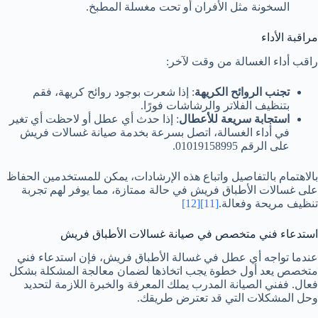
السخونة مثل الأفران أو تحت مغسلة المطبخ.
مراقبة الأداء
راقب أداء الغسالة من وقت لآخر:
تجنب الروائح الكريهة
: إذا شعرت بوجود روائح كريهة، فقم
بتنظيف الفلاتر والرشاشات فورًا.
استجابة سريعة للأعطال
: إذا حدث أي عطل أو لاحظت أي تغير
في أداء الغسالة، اتصل بسرعة بخدمة صيانة غسالات فريش
على الرقم 01019158995.
بالاهتمام بالتفاصيل واتباع هذه الإرشادات، يمكن للمستخدمين الحفاظ
على غسالات الأطباق فريش في حالة ممتازة، مما يوفر لهم تجربة
تنظيف مريحة وفعالة.
[11]
[12]
استدعاء فني متخصص في صيانة غسالات الأطباق فريش
عندما تواجه أي عطل في غسالة الأطباق فريش، فإن استدعاء فني
متخصص يعد أول خطوة يجب اتخاذها لضمان معالجة المشكلة بشكل
فعال. ففني الصيانة المدرب يملك المعرفة والخبرة اللازمة لتحديد
وحل المشكلات التي قد تعترض طريقك.