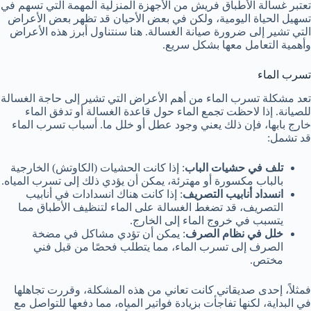
تعتبر غسالة الأطباق فريش من الأجهزة المنزلية المهمة التي تسهم في
تسهيل الحياة اليومية، ولكن في بعض الأحيان قد تظهر بعض الأعراض
التي تشير إلى ضرورة صيانة الغسالة. هنا سنتناول أبرز هذه الأعراض
وأهمية التعامل معها بشكل سريع.
تسرب الماء
تعد مشكلة تسرب الماء من أهم الأعراض التي تشير إلى حاجة الغسالة
للصيانة. إذا لاحظت تجمع الماء حول قاعدة الغسالة أو تدفق الماء
خارج بابها، فإن ذلك يعني وجود عطل أو خلل ما. أسباب تسرب الماء
قد تشمل:
تلف في حشيات الباب
: إذا كانت الحشيات (الكاوتش) الخارجية
بالباب مكسورة أو مهترئة، يمكن أن يؤدي ذلك إلى تسرب المياه.
انسداد أنابيب التصريف
: إذا كانت هناك انسدادات في أنابيب
التصريف، قد تضغط الغسالة على الماء لتنظيف الأطباق مما
يتسبب في خروج الماء إلى الخارج.
خلل في نظام الصرف
: يمكن أن تؤدي مشاكل في مضخة
الصرف إلى تسرب الماء، مما يتطلب فحصًا من قبل فني
مختص.
فمثلاً، إحدى صديقاتي كانت تعاني من هذه المشكلة، وقررت تجاهلها
في البداية، لكنها تفاجأت بزيادة فواتير المياه، مما دفعها للتواصل مع