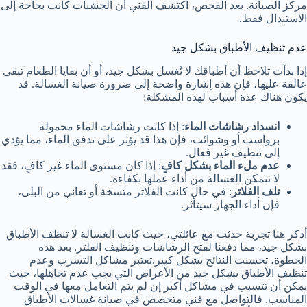
مركز الصيانة. بعد الفحص، اكتشف الفني أن الحشيات كانت بحاجة إلى
الاستبدال فقط.
عدم تنظيف الأطباق بشكل جيد
إذا بدأت تلاحظ أن أطباقك لا تُغسل بشكل جيد، أو أن بقايا الطعام تبقى
عالقة عليها، فإن هذه إشارة واضحة إلى ضرورة صيانة الغسالة. قد
يكون هناك عدة أسباب لهذه المشكلة:
انسداد رشاشات الماء
: إذا كانت رشاشات الماء محمولة
برواسب أو وشوائب، فإن هذا قد يؤثر على تدفق الماء، مما يؤدي
إلى تنظيف غير فعال.
عدم ملء الماء بشكل كافٍ
: إذا كان مستوى الماء غير كافٍ، فقد
لا تتمكن الغسالة من أداء عملها بكفاءة.
تلف الفلاتر
: في حال كانت الفلاتر متسخة أو تعاني من البلى،
فإن أداء الجهاز سيتأثر.
أذكر هنا تجربة حدثت مع عائلتي، حيث كانت الغسالة لا تنظف الأطباق
بشكل جيد، مما دفعنا لفتح الرشاشات وتنظيف الفلتر. بعد هذه
الخطوة، تحسنت النتائج بشكل كبير.تعتبر مشاكل التسرب وعدم
تنظيف الأطباق بشكل جيد من الأعراض التي يجب عدم تجاهلها، حيث
يمكن أن تتسبب في مشاكل أكبر إن لم يتم التعامل معها في الوقت
المناسب. فالتواصل مع فني متخصص في صيانة غسالات الأطباق