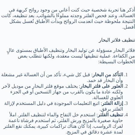
أذكر هنا تجربة شخصية حيث كنت أعاني من وجود روائح كريهة في
الغسالة، وعند فحص الفلتر وجدته مملوءًا بالشوائب. بعد تنظيفه، كانت
النتيجة ملحوظة حيث انعدمت الروائح وبدأت الأطباق تُغسل بشكل
أفضل.
تنظيف فلاتر البخار
فلاتر البخار مسؤولة عن توليد البخار وتنظيف الأطباق بمستوى عالٍ
من الكفاءة. عملية تنظيفها ليست معقدة، ولكنها تتطلب بعض
الخطوات البسيطة:
التأكد من البخار
: قبل كل شيء، تأكد من أن الغسالة غير مشغلة
وأن البخار قد خمد.
العثور على فلتر البخار
: يختلف موقع فلتر البخار من موديل لآخر
ولكنه عادة ما يكون بالقرب من جهاز التسخين أو في الجزء
العلوي للغسالة.
إزالة الفلتر
: اتبع التعليمات الموجودة في دليل المستخدم لإزالة
الفلتر برفق.
تنظيف الفلتر
: استخدم خل التفاح والماء لتنظيف الفلتر. املأ
حاوية صغيرة بالمزيج ورش الفلتر، ثم استخدم فرشاة ناعمة
لفرك الرواسب. إذا كان هناك تراكمات كبيرة، يمكنك نقع الفلتر
لمدة عشرة دقائق في المزيج.