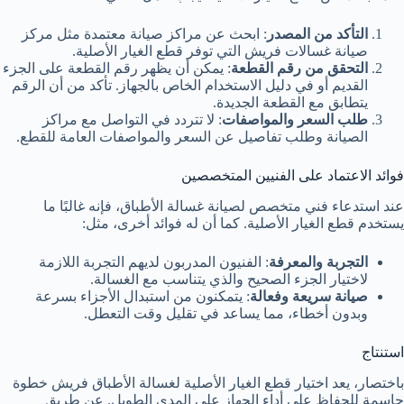
التأكد من المصدر
: ابحث عن مراكز صيانة معتمدة مثل مركز
صيانة غسالات فريش التي توفر قطع الغيار الأصلية.
التحقق من رقم القطعة
: يمكن أن يظهر رقم القطعة على الجزء
القديم أو في دليل الاستخدام الخاص بالجهاز. تأكد من أن الرقم
يتطابق مع القطعة الجديدة.
طلب السعر والمواصفات
: لا تتردد في التواصل مع مراكز
الصيانة وطلب تفاصيل عن السعر والمواصفات العامة للقطع.
فوائد الاعتماد على الفنيين المتخصصين
عند استدعاء فني متخصص لصيانة غسالة الأطباق، فإنه غالبًا ما
يستخدم قطع الغيار الأصلية. كما أن له فوائد أخرى، مثل:
التجربة والمعرفة
: الفنيون المدربون لديهم التجربة اللازمة
لاختيار الجزء الصحيح والذي يتناسب مع الغسالة.
صيانة سريعة وفعالة
: يتمكنون من استبدال الأجزاء بسرعة
وبدون أخطاء، مما يساعد في تقليل وقت التعطل.
استنتاج
باختصار، يعد اختيار قطع الغيار الأصلية لغسالة الأطباق فريش خطوة
حاسمة للحفاظ على أداء الجهاز على المدى الطويل. عن طريق