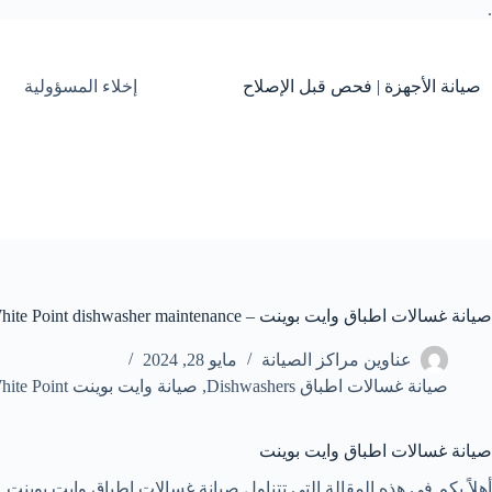
.
التجاوز
إلى
المحتوى
صيانة الأجهزة | فحص قبل الإصلاح
إخلاء المسؤولية
صيانة غسالات اطباق وايت بوينت – White Point dishwasher maintenance
عناوين مراكز الصيانة
مايو 28, 2024
صيانة غسالات اطباق Dishwashers
,
صيانة وايت بوينت White Point
صيانة غسالات اطباق وايت بوينت
أهلاً بكم في هذه المقالة التي تتناول صيانة غسالات اطباق وايت بوينت.