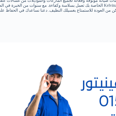
ت صيانة موثوقة وفعالة لجميع الماركات والموديلات من غسالات كلفين
لفريقنا من الفنيين ذوي الخبرة مساعدتك في الحفاظ على غسالات Kelvinator الخاصة بك تعمل بسلاسة و