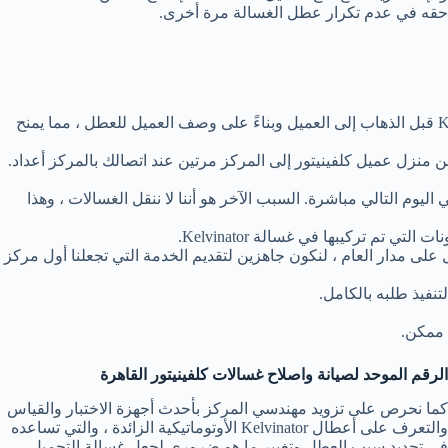
حقه في عدم تكرار عطل الغسالة مرة أخرى.
لدينا خبرة في أعطال غسالة Kelvinator ، والتي تمكننا في 90٪ من الإخوة من توقع تلف قطع الغيار وتحديد تكلفة صيانة غسالة Kelvinator قبل الذهاب إلى العميل وبناءً على وصف العميل للعطل ، مما يمنح
ن منزل عميل كلفينيتور إلى المركز مرتين عند اتصالك بالمركز أعداد.
م التالي مباشرة. السبب الآخر هو أننا لا ننقل الغسالات ، وهذا
ل على مدار العام ، لنكون جاهزين لتقديم الخدمة التي تجعلنا أول مركز
نفيذ طلبه بالكامل.
ه ممكن.
الرقم الموحد لصيانة واصلاح غسالات كلفينيتور القاهرة
كما نحرص على تزويد مهندسي المركز بأحدث أجهزة الاختبار والقياس
والتعرف على أعطال Kelvinator الأوتوماتيكية الزائدة ، والتي تساعده
في تحديد سبب العطل وتغيير ما هو ضروري لجعل غسالة التحميل