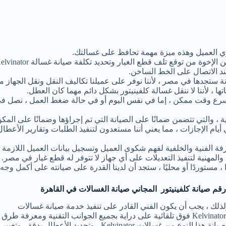
ند الاتصال على الخط الساخن.
ة ستجدها في مصر ، لأننا نوفر على عميلنا تكاليف النقل ونقل الجهاز م
ها ، لأننا لا ننقل غسالة كلفينيتور بشكل دائم مهما كان العطل.
رع وقت ممكن ، إما في نفس اليوم أو في حالة ضغط العمل ، نصل في اليو
 أيام الإجازات ، مما يعني أننا مستعدون لتنفيذ الطلبات وتقارير الأعطا
ة الفنية والخلفية لفهم شكوى العميل وتسجيل بيانات العميل اللازمة لت
 ، مستوردًا أو محليًا ، ستجد أن لدينا القدرة على صيانته على أكمل وج
رقم صيانة كلفينيتور المجاني صيانة الغسالات في القاهرة
لذلك ، يجب أن يكون الفني القادر على تنفيذ خدمة صيانة غسالات
Kelvinator فوق تلقائية على دراية بجميع الجوانب التقنية ومعرفة طرق
صيانة هذا النوع من غسالات Kelvinator ، وتحديد الأعطال بدقة ، وتغيير