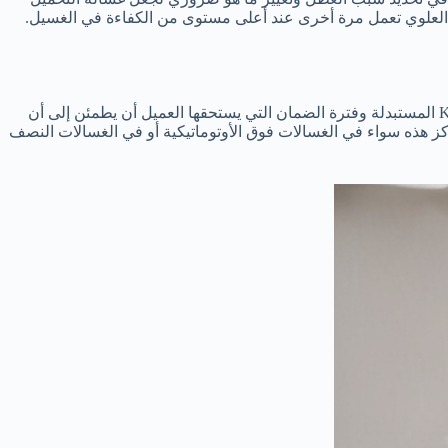
العلوي تعمل مرة أخرى عند أعلى مستوى من الكفاءة في الغسيل.
من خلال الخط الساخن يمكنك طلب صيانة غسالات كلفينيتور ليس هذا فقط بل يحصل العميل على ضمان يتضمن العطل وقطع غيار Kelvinator المستبدلة وفترة الضمان التي يستحقها العميل أن يطمئن إلى أن
كز هذه سواء في الغسالات فوق الأوتوماتيكية أو في الغسالات النصف