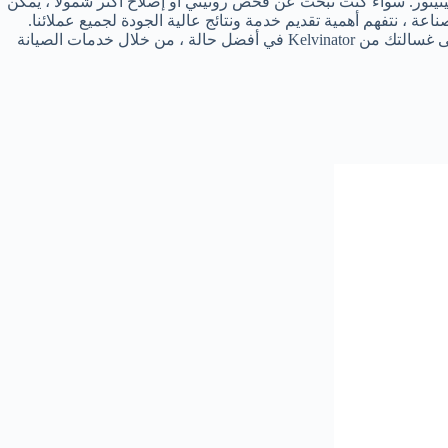
يتور. سواء كنت تبحث عن فحص روتيني أو إصلاح أكثر شمولاً ، يمكن
كفاءة. مع سنوات من الخبرة في الصناعة ، نتفهم أهمية تقديم خدمة ونتائج عالية الجودة لجميع عملائنا.
سنعمل معك لضمان إصلاح غسالة كلفينيتور بسرعة وفعالية ، حتى تتمكن من العودة للاستمتاع بغسيلك النظيف. دعنا نساعدك في الحفاظ على غسالتك من Kelvinator في أفضل حالة ، من خلال خدمات الصيانة