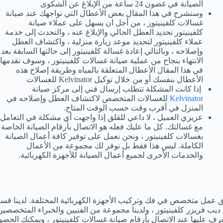
الصيانة في غضون 24 ساعة من الإبلاغ عن الشكوى
وسنشرح في هذا المقال بعض الأعطال التي تواجهك عند صيانة
غسالات كلفينيتور ، من أجل ان يسهل على عملاء صيانة
كلفينيتور تحديد العطل الحالي والإبلاغ عنه ، والتحدث إلى خدمة
عملاء كلفينيتور لتحديد موعد زيارة منزلية ، واكتشاف العطل
وإصلاحه ، وبالتالي إعادة غسالة كلفينيتور إلى حالتها السابقة بعد
الانتهاء بنجاح من عملية صيانة غسالات كلفينيتور ، وسوف نقدمها
في هذا المقال الأعطال المتعلقة بالمياه وطريقة إصلاح هذه
الأعطال بنفسك أو من خلال توكيل Kelvinator للغسالات
إذا كانت المشكلة تتطلب إرسال فني إلى مركز صيانة
Kelvinator
للغسالات المتخصص لاكتشاف العطل وإصلاحه في
المنزل في أقرب وقت حسب الوقت المتاح.
عزيزي العميل ، لا داعي للقلق إذا واجهت أي مشكلة في التعامل
مع غسالتك. كل ما عليك فعله هو الاتصال بأرقام الصيانة الخاصة
بغسالات كلفينيتور ، ونحن نعمل على توفير كافة أعمال الصيانة
الكاملة. ليس هذا فقط بل نوفر لك مجموعة من الأعمال
والخدمات الأخرى لجميع أعمال الصيانة للأجهزة الكهربائية.
يق عمل متخصص في فك وتركيب الأجهزة الكهربائية المختلفة. لدينا ق
 فريزر كلفينيتور ، ولدينا مجموعة من الفنيين والخبراء المتخصصين ف
التعرف عليها عند الاتصال بأرقام صيانة غسالات كلفينيتور ، ويمكنك 