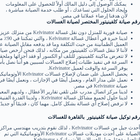
يمكنك الوصول إلى دليل المالك أولاً للحصول على المعلومات
وإيجاد الحلول التي تساعدك ، أو طلب خدمة الصيانة مباشرة ،
لأن هدفنا إرضاء عملائنا في مصر.
رقم صيانة كلفينيتور المختصر لصيانة الغسالات
صيانة فورية للمنزل دون نقل غسالة Kelvinator من منزلك عزيزي العميل وهذه ميزة مهمة تحافظ على غسالتك.
العميل الطمأنينة من حيث التكلفة وما قد يدفعه مقابل الصيانة ع
لأننا لا ننقل غسالات كلفينيتور من مكانه ، لذلك فنحن أرخص صيان
لا تتعرض ماكينة كلفينيتور للتلف أو الكسور أو فقد أجزائها وملحقات
السرعة في تنفيذ طلبات إصلاح الغسالات لسببين هو أننا نصل بأس
يوفر السرعة والوقت لعميل Kelvinator.
يحصل العميل على ضمان لإصلاح غسالات Kelvinator الأوتوماتيكية ، والتي تتضمن ضمانًا على الصيانة التي تم إجراؤها وضمانًا على المكونات التي تم تركيبها في غسالة Kelvinator.
نعمل على مدار العام ، ونعمل أيضًا في الإجازات ، ونعمل أيضًا في
صيانة Kelvinator في مصر.
لدينا مركز اتصال مدرب على تلقي تقارير الأعطال ، ولديهم المعرف
لدينا حلول لجميع مشاكل غسالة Kelvinator ، ولدينا القدرة الفنية والمهنية لتنفيذ التعديلات على أي جهاز لا تتوفر له قطع غيار في مصر.
لا نرفض إصلاح أي غسالة بشكل كامل. مهما كان ، قديمًا أو جديدًا
رقم توكيل صيانة كلفينيتور بالقاهرة للغسالات
أحدث جيل من غسالات Kelvinator ، لذلك نقوم بتدريب مهندسي مراكز
الصيانة على أحدث موديلات غسالات Kelvinator الأوتوماتيكية التي تم
إنتاجها مؤخرًا. حول الغسالات الأوتوماتيكية Kelvinator.