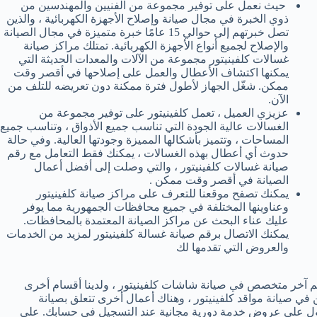
حيث نعمل على توفير مجموعة من الفنيين والمهندسين من
ذوي الخبرة في مجال صيانة وإصلاح الأجهزة الكهربائية ، والذين
تصل خبرتهم إلى حوالي 15 عامًا خبرة متميزة في مجال الصيانة
والإصلاح لجميع أنواع الأجهزة الكهربائية. تمتلك مراكز صيانة
غسالات كلفينيتور مجموعة من الآلات والمعدات الحديثة التي
يمكنها اكتشاف الأعطال والعمل على إصلاحها في أقصر وقت
ممكن. شغّل الجهاز لأطول فترة ممكنة دون تعريضه للتلف من
الآن.
عزيزي العميل ، تعمل كلفينيتور على توفير مجموعة من
الغسالات عالية الجودة التي تناسب جميع الأذواق ، وتناسب جميع
المساحات ، وتتميز بأشكالها المميزة وجودتها العالية. وفي حالة
حدوث أي أعطال بهذه الغسالات ، يمكنك فقط التعامل مع رقم
صيانة غسالات كلفينيتور ، والتي وصلت إلى أفضل أعمال
الصيانة في أقصر وقت ممكن .
يمكنك تصفح موقعنا للتعرف على مراكز صيانة كلفينيتور
وعناوينها المختلفة في جميع محافظات الجمهورية مما يوفر
عليك عناء البحث عن مراكز الصيانة المعتمدة بالمحافظات.
يمكنك الاتصال برقم صيانة غسالة كلفينيتور لمزيد من الخدمات
والعروض التي تقدمها لك
سم آخر متخصص في صيانة شاشات كلفينيتور ، ولدينا أقسام أخرى
ي صيانة مواقد كلفينيتور ، وهناك أعمال أخرى تتعلق بصيانة
الحصول على عروض خدمة دورية مجانية عند التسجيل في حسابك. على