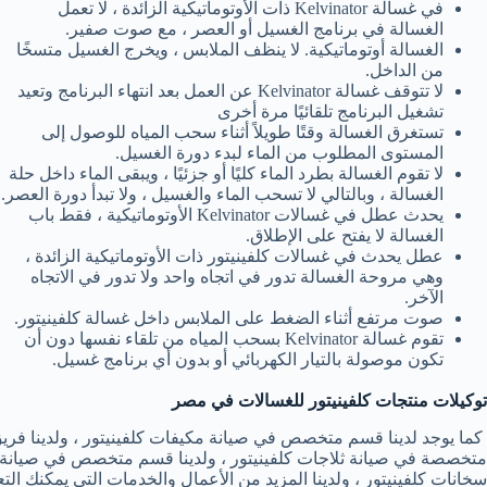
في غسالة Kelvinator ذات الأوتوماتيكية الزائدة ، لا تعمل
الغسالة في برنامج الغسيل أو العصر ، مع صوت صفير.
الغسالة أوتوماتيكية. لا ينظف الملابس ، ويخرج الغسيل متسخًا
من الداخل.
لا تتوقف غسالة Kelvinator عن العمل بعد انتهاء البرنامج وتعيد
تشغيل البرنامج تلقائيًا مرة أخرى
تستغرق الغسالة وقتًا طويلاً أثناء سحب المياه للوصول إلى
المستوى المطلوب من الماء لبدء دورة الغسيل.
لا تقوم الغسالة بطرد الماء كليًا أو جزئيًا ، ويبقى الماء داخل حلة
الغسالة ، وبالتالي لا تسحب الماء والغسيل ، ولا تبدأ دورة العصر.
يحدث عطل في غسالات Kelvinator الأوتوماتيكية ، فقط باب
الغسالة لا يفتح على الإطلاق.
عطل يحدث في غسالات كلفينيتور ذات الأوتوماتيكية الزائدة ،
وهي مروحة الغسالة تدور في اتجاه واحد ولا تدور في الاتجاه
الآخر.
صوت مرتفع أثناء الضغط على الملابس داخل غسالة كلفينيتور.
تقوم غسالة Kelvinator بسحب المياه من تلقاء نفسها دون أن
تكون موصولة بالتيار الكهربائي أو بدون أي برنامج غسيل.
توكيلات منتجات كلفينيتور للغسالات في مصر
كما يوجد لدينا قسم متخصص في صيانة مكيفات كلفينيتور ، ولدينا فر
متخصصة في صيانة ثلاجات كلفينيتور ، ولدينا قسم متخصص في صيانة ديب
سخانات كلفينيتور ، ولدينا المزيد من الأعمال والخدمات التي يمكنك 