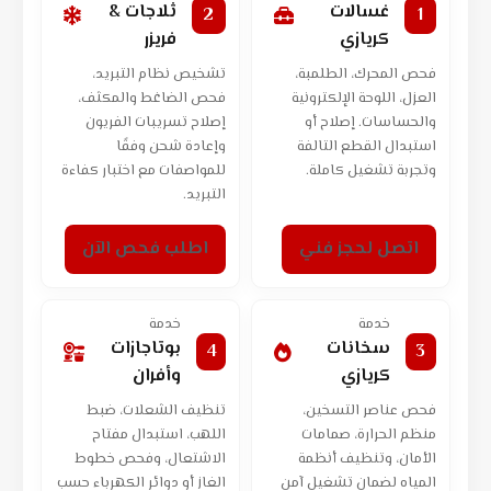
غسالات
ثلاجات &
2
1
كريازي
فريزر
فحص المحرك، الطلمبة،
تشخيص نظام التبريد،
العزل، اللوحة الإلكترونية
فحص الضاغط والمكثف،
والحساسات. إصلاح أو
إصلاح تسريبات الفريون
استبدال القطع التالفة
وإعادة شحن وفقًا
وتجربة تشغيل كاملة.
للمواصفات مع اختبار كفاءة
التبريد.
اتصل لحجز فني
اطلب فحص الآن
خدمة
خدمة
سخانات
بوتاجازات
4
3
كريازي
وأفران
فحص عناصر التسخين،
تنظيف الشعلات، ضبط
منظم الحرارة، صمامات
اللهب، استبدال مفتاح
الأمان، وتنظيف أنظمة
الاشتعال، وفحص خطوط
المياه لضمان تشغيل آمن
الغاز أو دوائر الكهرباء حسب