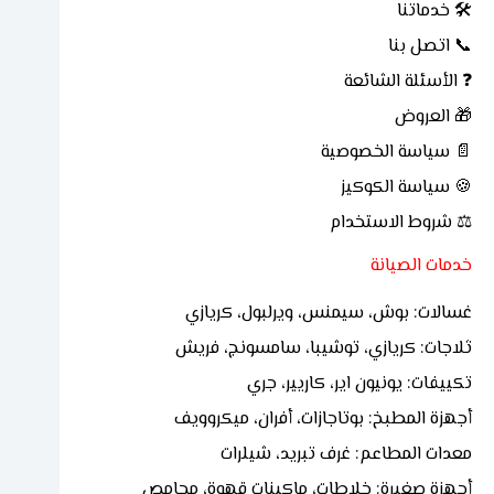
🛠 خدماتنا
📞 اتصل بنا
❓ الأسئلة الشائعة
🎁 العروض
📄 سياسة الخصوصية
🍪 سياسة الكوكيز
⚖ شروط الاستخدام
خدمات الصيانة
غسالات: بوش، سيمنس، ويرلبول، كريازي
ثلاجات: كريازي، توشيبا، سامسونج، فريش
تكييفات: يونيون اير، كاريير، جري
أجهزة المطبخ: بوتاجازات، أفران، ميكروويف
معدات المطاعم: غرف تبريد، شيلرات
أجهزة صغيرة: خلاطات، ماكينات قهوة، محامص