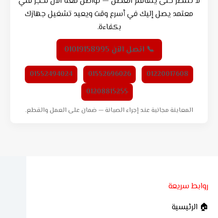
لا تنتظر حتى يتفاقم العطل — تواصل معنا الآن لحجز فني
معتمد يصل إليك في أسرع وقت ويعيد تشغيل جهازك
بكفاءة.
📞 اتصل الآن 01019158995
01552494024
01552696026
01220017608
01208815255
المعاينة مجانية عند إجراء الصيانة — ضمان على العمل والقطع.
روابط سريعة
🏠 الرئيسية