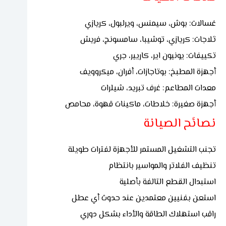
غسالات: بوش، سيمنس، ويرلبول، كريازي
ثلاجات: كريازي، توشيبا، سامسونج، فريش
تكييفات: يونيون اير، كاريير، جري
أجهزة المطبخ: بوتاجازات، أفران، ميكروويف
معدات المطاعم: غرف تبريد، شيلرات
أجهزة صغيرة: خلاطات، ماكينات قهوة، محامص
نصائح الصيانة
تجنب التشغيل المستمر للأجهزة لفترات طويلة
تنظيف الفلاتر والمواسير بانتظام
استبدال القطع التالفة بأصلية
استعن بفنيين معتمدين عند حدوث أي عطل
راقب استهلاك الطاقة والأداء بشكل دوري