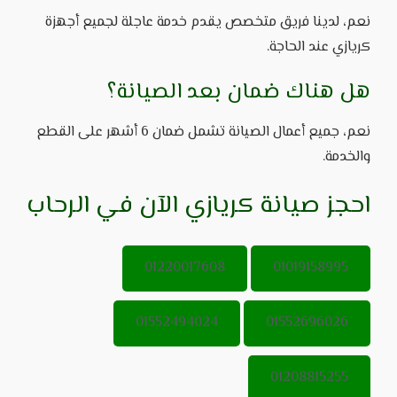
نعم، لدينا فريق متخصص يقدم خدمة عاجلة لجميع أجهزة
كريازي عند الحاجة.
هل هناك ضمان بعد الصيانة؟
نعم، جميع أعمال الصيانة تشمل ضمان 6 أشهر على القطع
والخدمة.
احجز صيانة كريازي الآن في الرحاب
01220017608
01019158995
01552494024
01552696026
01208815255