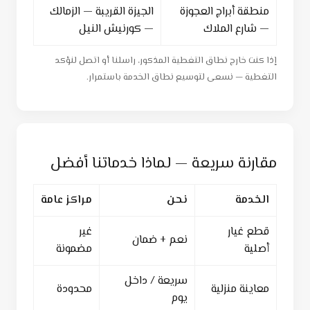
منطقة أبراج العجوزة
الجيزة القريبة — الزمالك
— شارع الملاك
— كورنيش النيل
إذا كنت خارج نطاق التغطية المذكور، راسلنا أو اتصل لنؤكد
التغطية — نسعى لتوسيع نطاق الخدمة باستمرار.
مقارنة سريعة — لماذا خدماتنا أفضل
الخدمة
نحن
مراكز عامة
قطع غيار
غير
نعم + ضمان
أصلية
مضمونة
سريعة / داخل
معاينة منزلية
محدودة
يوم