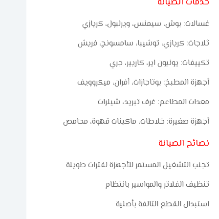
خدمات الصيانة
غسالات: بوش، سيمنس، ويرلبول، كريازي
ثلاجات: كريازي، توشيبا، سامسونج، فريش
تكييفات: يونيون اير، كاريير، جري
أجهزة المطبخ: بوتاجازات، أفران، ميكروويف
معدات المطاعم: غرف تبريد، شيلرات
أجهزة صغيرة: خلاطات، ماكينات قهوة، محامص
نصائح الصيانة
تجنب التشغيل المستمر للأجهزة لفترات طويلة
تنظيف الفلاتر والمواسير بانتظام
استبدال القطع التالفة بأصلية