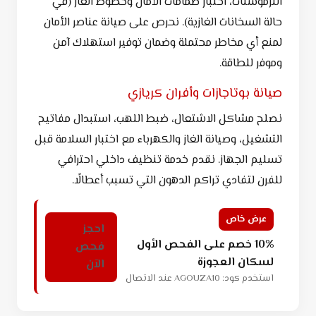
الثرموستات، اختبار صمامات الأمان وخطوط الغاز (في
حالة السخانات الغازية). نحرص على صيانة عناصر الأمان
لمنع أي مخاطر محتملة وضمان توفير استهلاك آمن
وموفر للطاقة.
صيانة بوتاجازات وأفران كريازي
نصلح مشاكل الاشتعال، ضبط اللهب، استبدال مفاتيح
التشغيل، وصيانة الغاز والكهرباء مع اختبار السلامة قبل
تسليم الجهاز. نقدم خدمة تنظيف داخلي احترافي
للفرن لتفادي تراكم الدهون التي تسبب أعطالًا.
عرض خاص
احجز
10% خصم على الفحص الأول
فحص
لسكان العجوزة
الآن
استخدم كود: AGOUZA10 عند الاتصال