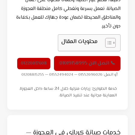
دقيقًا، قطع غيار أصلية، وضمانًا مكتوبًا على أعمال
الصيانة. نعمل بسرعة ونغطي كامل منطقة العجوزة
والمناطق المحيطة لضمان عودة جهازك للعمل بكفاءة
دون تأخير.
محتويات المقال
📞 اتصل الآن 01019158995
01220017608
أو اتصل: 01552696026 — 01552494024 — 01208815255
خدمة الطوارئ: زيارات منزلية خلال 24 ساعة داخل العجوزة.
المعاينة مجانية عند تنفيذ الصيانة.
خدمات صيانة كريازي في العجوزة —