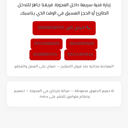
زيارة فنية سريعة داخل العجوزة. فريقنا جاهز للتدخل
الطارئ أو الحجز المسبق في الوقت الذي يناسبك.
📞 اتصل الآن 01019158995
01552696026
01220017608
01208815255
01552494024
المعاينة مجانية عند قبول التصليح — ضمان على العمل والقطع
© جميع الحقوق محفوظة — صيانة كريازي في العجوزة — تصميم
ونظام متوافق للنشر على Astra.