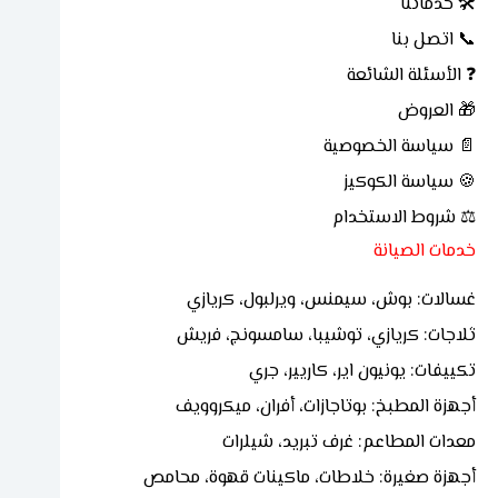
🛠 خدماتنا
📞 اتصل بنا
❓ الأسئلة الشائعة
🎁 العروض
📄 سياسة الخصوصية
🍪 سياسة الكوكيز
⚖ شروط الاستخدام
خدمات الصيانة
غسالات: بوش، سيمنس، ويرلبول، كريازي
ثلاجات: كريازي، توشيبا، سامسونج، فريش
تكييفات: يونيون اير، كاريير، جري
أجهزة المطبخ: بوتاجازات، أفران، ميكروويف
معدات المطاعم: غرف تبريد، شيلرات
أجهزة صغيرة: خلاطات، ماكينات قهوة، محامص