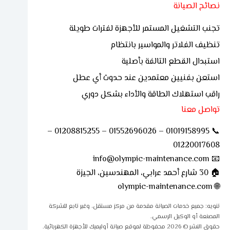
نصائح الصيانة
تجنب التشغيل المستمر للأجهزة لفترات طويلة
تنظيف الفلاتر والمواسير بانتظام
استبدال القطع التالفة بأصلية
استعن بفنيين معتمدين عند حدوث أي عطل
راقب استهلاك الطاقة والأداء بشكل دوري
تواصل معنا
📞 01019158995 – 01552696026 – 01208815255 –
01220017608
📧 info@olympic-maintenance.com
🏠 30 شارع أحمد عرابي، المهندسين، الجيزة
olympic-maintenance.com
🌐
تنويه: جميع خدمات الصيانة مقدمة من مركز مستقل، وغير تابع للشركة
المصنعة أو الوكيل الرسمي.
حقوق النشر © 2026 محفوظة لموقع صيانة أوليمبك للأجهزة الكهربائية.