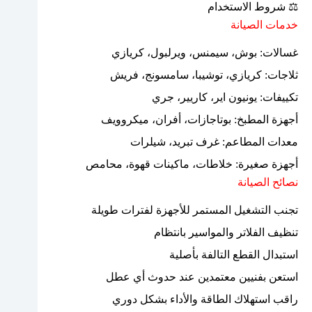
⚖ شروط الاستخدام
خدمات الصيانة
غسالات: بوش، سيمنس، ويرلبول، كريازي
ثلاجات: كريازي، توشيبا، سامسونج، فريش
تكييفات: يونيون اير، كاريير، جري
أجهزة المطبخ: بوتاجازات، أفران، ميكروويف
معدات المطاعم: غرف تبريد، شيلرات
أجهزة صغيرة: خلاطات، ماكينات قهوة، محامص
نصائح الصيانة
تجنب التشغيل المستمر للأجهزة لفترات طويلة
تنظيف الفلاتر والمواسير بانتظام
استبدال القطع التالفة بأصلية
استعن بفنيين معتمدين عند حدوث أي عطل
راقب استهلاك الطاقة والأداء بشكل دوري