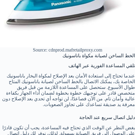
Source: cdnprod.mafretailproxy.com
الخط الساخن لصيانة مكواة باناسونيك
تلقي المساعدة الفورية عبر الهاتف
عندما تحتاج إلى استعادة الأمان بعد الإصلاح لمكواة البخار باناسونيك
الخاصة بك، يمكنك الاتصال بالخط الساخن لصيانة باناسونيك المتاح
طوال الأسبوع. ستحصل على المساعدة اللازمة من قبل فريق
متخصص قادر على توجيهك خطوة بخطوة لضمان أداء الجهاز بكفاءة
عالية وأمان تام. من الآن فصاعدًا، لن تواجه أي تحدي بعد الإصلاح دون
معرفة يد صديقة تساعدك على تجاوز الصعوبات.
دليل اتصال سريع عند الحاجة
بغض النظر عن الوقت الذي تحتاج فيه المساعدة، يجب أن تكون قادرًا
على الوصول إلى فريق الصيانة بسهولة. لذلك، نوفر لك دليل اتصال