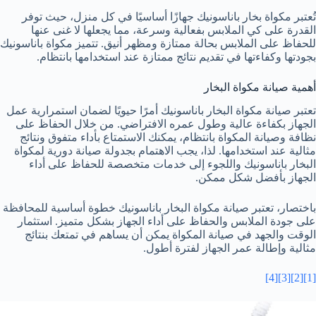
تُعتبر مكواة بخار باناسونيك جهازًا أساسيًا في كل منزل، حيث توفر
القدرة على كي الملابس بفعالية وسرعة، مما يجعلها لا غنى عنها
للحفاظ على الملابس بحالة ممتازة ومظهر أنيق. تتميز مكواة باناسونيك
بجودتها وكفاءتها في تقديم نتائج ممتازة عند استخدامها بانتظام.
أهمية صيانة مكواة البخار
تعتبر صيانة مكواة البخار باناسونيك أمرًا حيويًا لضمان استمرارية عمل
الجهاز بكفاءة عالية وطول عمره الافتراضي. من خلال الحفاظ على
نظافة وصيانة المكواة بانتظام، يمكنك الاستمتاع بأداء متفوق ونتائج
مثالية عند استخدامها. لذا، يجب الاهتمام بجدولة صيانة دورية لمكواة
البخار باناسونيك واللجوء إلى خدمات متخصصة للحفاظ على أداء
الجهاز بأفضل شكل ممكن.
باختصار، تعتبر صيانة مكواة البخار باناسونيك خطوة أساسية للمحافظة
على جودة الملابس والحفاظ على أداء الجهاز بشكل متميز. استثمار
الوقت والجهد في صيانة المكواة يمكن أن يساهم في تمتعك بنتائج
مثالية وإطالة عمر الجهاز لفترة أطول.
[4]
[3]
[2]
[1]