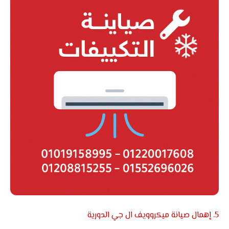
5. إهمال صيانة ميكروويف ال جي الدورية