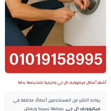
أشهر أعطال ميكروويف ال جي وكيفية تشخيصها بدقة
يواجه الكثير من المستخدمين أعطالًا مختلفة في
ميكروويف ال جي
، بعضها بسيط ويمكن