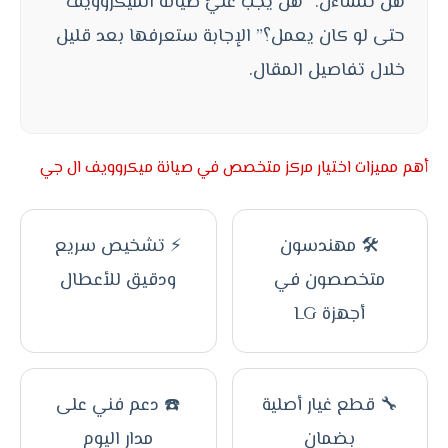
هل تتساءل: “هل يجب عليّ صيانة الميكروويف
حتى لو كان يعمل؟” الإجابة ستعرفها بعد قليل
خلال تفاصيل المقال.
أهم مميزات اختيار مركز متخصص في صيانة ميكروويف ال جي
🛠️ مهندسون
⚡ تشخيص سريع
متخصصون في
ودقيق للأعطال
أجهزة LG
🔧 قطع غيار أصلية
☎️ دعم فني على
بضمان
مدار اليوم