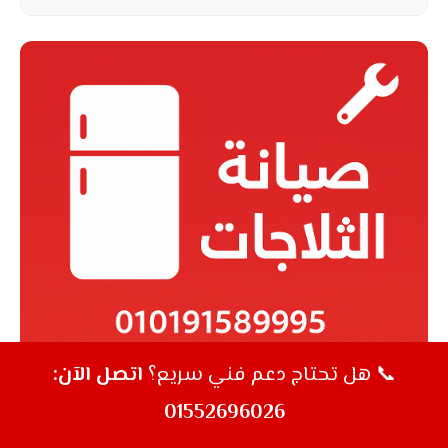
بعض موديلات ميكروويف ال جي الحديثة تحتوي
على شاشات رقمية تعرض رسائل خطأ مثل:
F3 –
F9 – HE – tE
وغيرها. تجاهل هذه الرسائل قد
يؤدي إلى تفاقم المشكلة الداخلية.
كل رسالة تشير إلى نقطة معينة مثل ارتفاع حرارة
الجهاز، عطل في حساس الباب، خلل في لوحة
التحكم أو مشكلة في المروحة. من المهم
الاستعانة بفني متخصص لتحديد سبب الرسالة
بدقة.
📞 هل تحتاج دعم فني سريع؟
اتصل الآن:
01552696026