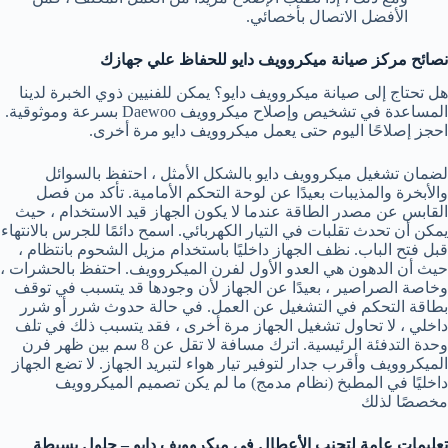
الأفضل الاتصال بأخصائي.
نصائح مركز صيانة ميكروويف دايو للحفاظ علي جهازك
هل تحتاج إلى صيانة ميكروويف دايو؟ يمكن للفنيين ذوي الخبرة لدينا
المساعدة في تشخيص وإصلاح ميكروويف Daewoo بسرعة وموثوقية.
احجز إصلاحًا اليوم حتى يعمل ميكروويف دايو مرة أخرى.
لضمان تشغيل ميكروويف دايو بالشكل الأمثل ، احتفظ بالسوائل
والأبخرة والمذيبات بعيدًا عن لوحة التحكم الأمامية. تأكد من فصل
القابس عن مصدر الطاقة عندما لا يكون الجهاز قيد الاستخدام ، حيث
يمكن أن تحدث تقلبات في التيار الكهربائي. اسمح دائمًا للجرس بالانتهاء
قبل فتح الباب. نظف الجهاز داخليًا باستخدام مزيل الشحوم بانتظام ،
حيث أن الدهون هي العدو الأول لفرن الميكروويف. احتفظ بالحشرات ،
وخاصة الصراصير ، بعيدًا عن الجهاز لأن وجودها قد يتسبب في توقف
بطاقة التحكم في التشغيل عن العمل. في حالة حدوث شرر أو شرر
داخلي ، لا تحاول تشغيل الجهاز مرة أخرى ، فقد يتسبب ذلك في تلف
وحدة التدفئة الرئيسية. اترك مسافة لا تقل عن 8 سم بين ظهر فرن
الميكروويف وأقرب جدار لتوفير تيار هواء لتبريد الجهاز. لا تضع الجهاز
داخليًا في المطبخ (نظام مدمج) ما لم يكن تصميم الميكروويف
مخصصًا لذلك
تعليمات عامة لتجنب الأعطال في ميكروويف دايو – حلول بسيطة