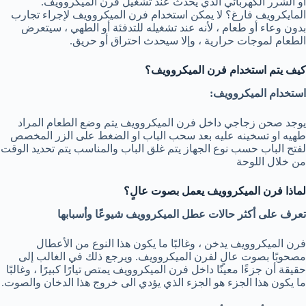
أو الشرر الكهربائي الذي يحدث عند تشغيل فرن الميكروويف.
المايكرويف فارغ؟ لا يمكن استخدام فرن الميكروويف لإجراء تجارب
بدون وعاء أو طعام ، لأنه عند تشغيله للتدفئة أو الطهي ، سيتعرض
الطعام لموجات حرارية ، وإلا سيحدث احتراق أو حريق.
كيف يتم استخدام فرن الميكروويف؟
استخدام الميكروويف
:
يوجد صحن زجاجي داخل فرن الميكروويف يتم وضع الطعام المراد
طهيه او تسخينه عليه بعد سحب الباب او الضغط على الزر المخصص
لفتح الباب حسب نوع الجهاز يتم غلق الباب والمناسب يتم تحديد الوقت
من خلال اللوحة
لماذا فرن الميكروويف يعمل بصوت عالٍ؟
تعرف على أكثر حالات عطل الميكروويف شيوعًا وأسبابها
فرن الميكروويف يدخن ، وغالبًا ما يكون هذا النوع من الأعطال
مصحوبًا بصوت عالٍ لفرن الميكروويف. ويرجع ذلك في الغالب إلى
حقيقة أن جزءًا معينًا داخل فرن الميكروويف يمتص تيارًا كبيرًا ، وغالبًا
ما يكون هذا الجزء هو الجزء الذي يؤدي الى خروج هذا الدخان والصوت.