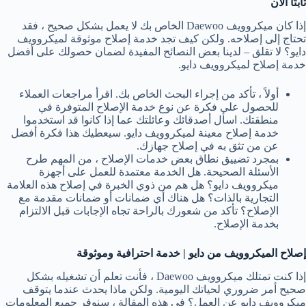
ثابتًا الآن
إذا كان ميكروويف Daewoo الخاص بك لا يعمل بشكل صحيح ، فقد
تحتاج إلى إصلاحه. ولكن كيف تجد خدمة إصلاح موثوقة لميكروويف
دايو؟ لا تقلق – لدينا بعض النصائح المفيدة لضمان حصولك على أفضل
خدمة إصلاح لميكروويف دايو.
أولاً ، تأكد من إجراء البحث الخاص بك. اقرأ مراجعات العملاء
للحصول على فكرة عن نوع خدمة الإصلاح المتوفرة في
منطقتك. اسأل أصدقائك وعائلتك عما إذا كانوا قد استخدموا
خدمة إصلاح معينة لميكروويف دايو. سيعطيك هذا فكرة أفضل
عن من تثق به في إصلاح جهازك.
بمجرد تضييق نطاق بعض خدمات الإصلاح ، من المهم طرح
الأسئلة الصحيحة. هل الخدمة معتمدة للعمل على أجهزة
ميكروويف دايو؟ هل هم من ذوي الخبرة في إصلاح هذه العلامة
التجارية بالذات؟ هل هناك أي ضمانات أو ضمانات مقدمة مع
الإصلاح؟ تأكد من شعورك بالراحة تجاه الإجابات قبل الالتزام
بخدمة الإصلاح.
إصلاح الميكروويف من دايو | خدمة احترافية وموثوقة
إذا كنت تمتلك ميكروويف Daewoo ، فأنت تعلم أن تشغيله بشكل
صحيح أمر ضروري لحياتك اليومية. ولكن ماذا يحدث عندما يتوقف
ميكروويف دايو عن العمل؟ في هذه المقالة ، سنوفر جميع المعلومات