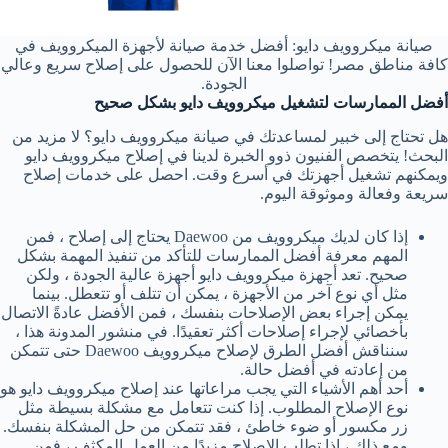
صيانة ميكروويف دايو: أفضل خدمة صيانة لأجهزة الميكروويف في
كافة مناطق مصر! تواصلوا معنا الآن للحصول على إصلاح سريع وعالي
الجودة.
أفضل الممارسات لتشغيل ميكروويف دايو بشكل صحيح
هل تحتاج إلى خبير لمساعدتك في صيانة ميكروويف دايو؟ لا مزيد من
البحث! يتخصص الفنيون ذوو الخبرة لدينا في إصلاح ميكروويف دايو
ويمكنهم تشغيل أجهزتك في أسرع وقت. احصل على خدمات إصلاح
سريعة وفعالة وموثوقة اليوم.
إذا كان لديك ميكروويف من Daewoo يحتاج إلى إصلاح ، فمن
المهم معرفة أفضل الممارسات للتأكد من تنفيذ المهمة بشكل
صحيح. تعد أجهزة ميكروويف دايو أجهزة عالية الجودة ، ولكن
مثل أي نوع آخر من الأجهزة ، يمكن أن تتلف أو تتعطل. بينما
يمكن إجراء بعض الإصلاحات بنفسك ، فمن الأفضل عادةً الاتصال
بأخصائي لإجراء إصلاحات أكثر تعقيدًا. في منشور المدونة هذا ،
سنناقش أفضل الطرق لإصلاح ميكروويف Daewoo حتى تتمكن
من إعادته في أفضل حالة.
أحد أهم الأشياء التي يجب مراعاتها عند إصلاح ميكروويف دايو هو
نوع الإصلاح المطلوب. إذا كنت تتعامل مع مشكلة بسيطة مثل
زر مكسور أو ضوء خاطئ ، فقد تتمكن من حل المشكلة بنفسك.
ومع ذلك ، إذا تطلب الإصلاح مزيدًا من العمل المكثف ، فمن