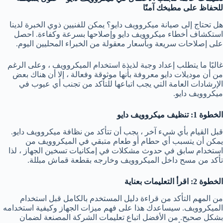
للحفاظ على مطبخك آمنًا
هل تحتاج إلى صيانة ميكروويف دايو؟ يمكن للفنيين ذوي الخبرة لدينا
استكشاف أخطاء ميكروويف دايو وإصلاحها بسرعة وكفاءة. احصل
على إصلاحات سريعة وبأسعار معقولة من الخبراء المحليين اليوم.
غالبًا ما يتطلب إعداد وجبة لذيذة استخدام الميكروويف ، وعلى الرغم
من أن موديلات دايو معروفة بأنها موثوقة وفعالة ، إلا أن هناك بعض
الإرشادات العامة التي يجب اتباعها للتأكد من تجنب أي عيوب في
ميكروويف دايو.
الخطوة 1: تنظيف ميكروويف دايو
قبل القيام بأي شيء آخر ، يجب أن تتأكد من نظافة ميكروويف دايو.
يمكن أن يتسبب أي حطام أو طعام متبقي في الميكروويف من
استخدام سابق في حدوث مشكلات في إمكانيات تسخين الجهاز ، لذا
تأكد من مسح داخل الميكروويف وخارجه بقطعة قماش مبللة.
الخطوة 2: اقرأ التعليمات بعناية
من المهم التأكد من قراءة دليل المستخدم بالكامل قبل استخدام
الميكروويف. سيساعدك هذا على فهم ميزات الجهاز وكيفية استخدامه
بشكل صحيح. من الأفضل اتباع تعليمات الشركة المصنعة لضمان