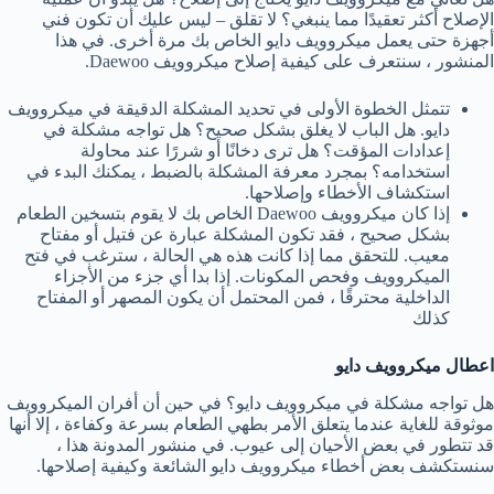
الإصلاح أكثر تعقيدًا مما ينبغي؟ لا تقلق – ليس عليك أن تكون فني
أجهزة حتى يعمل ميكروويف دايو الخاص بك مرة أخرى. في هذا
المنشور ، سنتعرف على كيفية إصلاح ميكروويف Daewoo.
تتمثل الخطوة الأولى في تحديد المشكلة الدقيقة في ميكروويف
دايو. هل الباب لا يغلق بشكل صحيح؟ هل تواجه مشكلة في
إعدادات المؤقت؟ هل ترى دخانًا أو شررًا عند محاولة
استخدامه؟ بمجرد معرفة المشكلة بالضبط ، يمكنك البدء في
استكشاف الأخطاء وإصلاحها.
إذا كان ميكروويف Daewoo الخاص بك لا يقوم بتسخين الطعام
بشكل صحيح ، فقد تكون المشكلة عبارة عن فتيل أو مفتاح
معيب. للتحقق مما إذا كانت هذه هي الحالة ، سترغب في فتح
الميكروويف وفحص المكونات. إذا بدا أي جزء من الأجزاء
الداخلية محترقًا ، فمن المحتمل أن يكون المصهر أو المفتاح
كذلك
اعطال ميكروويف دايو
هل تواجه مشكلة في ميكروويف دايو؟ في حين أن أفران الميكروويف
موثوقة للغاية عندما يتعلق الأمر بطهي الطعام بسرعة وكفاءة ، إلا أنها
قد تتطور في بعض الأحيان إلى عيوب. في منشور المدونة هذا ،
سنستكشف بعض أخطاء ميكروويف دايو الشائعة وكيفية إصلاحها.