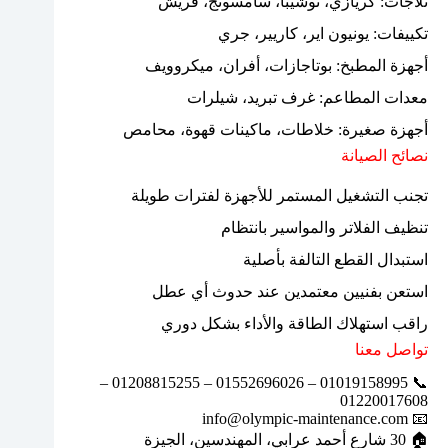
ثلاجات: كريازي، توشيبا، سامسونج، فريش
تكييفات: يونيون اير، كاريير، جري
أجهزة المطبخ: بوتاجازات، أفران، ميكروويف
معدات المطاعم: غرف تبريد، شيلرات
أجهزة صغيرة: خلاطات، ماكينات قهوة، محامص
نصائح الصيانة
تجنب التشغيل المستمر للأجهزة لفترات طويلة
تنظيف الفلاتر والمواسير بانتظام
استبدال القطع التالفة بأصلية
استعن بفنيين معتمدين عند حدوث أي عطل
راقب استهلاك الطاقة والأداء بشكل دوري
تواصل معنا
📞 01019158995 – 01552696026 – 01208815255 –
01220017608
📧 info@olympic-maintenance.com
🏠 30 شارع أحمد عرابي، المهندسين، الجيزة