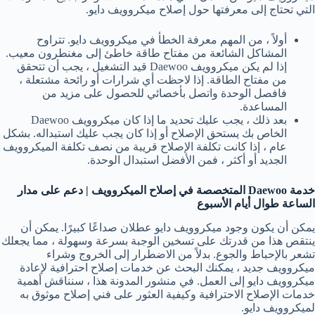
التي تحتاج إلى معرفتها حول إصلاح ميكروويف دايو.
أولاً ، من المهم معرفة الخطأ في ميكروويف دايو. تتراوح
المشاكل الشائعة من مفتاح طاقة خاطئ إلى مغنطرون معيب.
إذا لم يكن ميكروويف Daewoo قيد التشغيل ، يجب أن تتحقق
من مفتاح الطاقة. إذا لاحظت أي شرارات أو رائحة مشتعلة ،
فافصل الوحدة واتصل بأخصائي للحصول على مزيد من
المساعدة.
بعد ذلك ، يجب عليك تحديد ما إذا كان ميكروويف Daewoo
الخاص بك يستحق الإصلاح أو إذا كان يجب عليك استبداله. بشكل
عام ، إذا كانت تكلفة الإصلاح قريبة من نصف تكلفة الميكروويف
الجديد أو أكثر ، فمن الأفضل استبدال الوحدة.
خدمة
Daewoo
المتخصصة في إصلاح الميكروويف | دعم على مدار
الساعة طوال أيام الأسبوع
يمكن أن يكون وجود ميكروويف دايو عطلان صداعًا كبيرًا. يمكن أن
ينتقص هذا من قدرتك على تسخين الوجبة بسرعة وسهولة ، مما يجعلك
تشعر بالإحباط والجوع. بدلاً من الاضطرار إلى الخروج وشراء
ميكروويف جديد ، يمكنك البحث عن خدمات إصلاح احترافية لإعادة
ميكروويف دايو إلى العمل. في منشور المدونة هذا ، سنناقش أهمية
خدمات الإصلاح الاحترافية وكيفية العثور على فني إصلاح موثوق به
لميكروويف دايو.