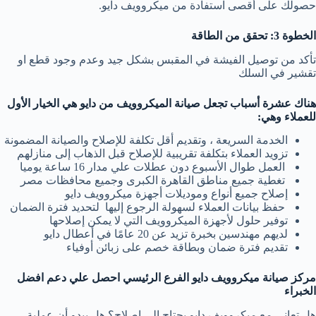
حصولك على أقصى استفادة من ميكروويف دايو.
الخطوة 3: تحقق من الطاقة
تأكد من توصيل الفيشة في المقبس بشكل جيد وعدم وجود قطع او
تقشير في السلك
هناك عشرة أسباب تجعل صيانة الميكروويف من دايو هي الخيار الأول
للعملاء وهي:
الخدمة السريعة ، وتقديم أقل تكلفة للإصلاح والصيانة المضمونة
تزويد العملاء بتكلفة تقريبية للإصلاح قبل الذهاب إلى منازلهم
العمل طوال الأسبوع دون عطلات علي مدار 16 ساعة يوميا
تغطية جميع مناطق القاهرة الكبرى وجميع محافظات مصر
إصلاح جميع أنواع وموديلات أجهزة ميكروويف دايو
حفظ بيانات العملاء لسهولة الرجوع إليها لتحديد فترة الضمان
توفير حلول لأجهزة الميكروويف التي لا يمكن إصلاحها
لديهم مهندسين بخبرة تزيد عن 20 عامًا في أعطال دايو
تقديم فترة ضمان وبطاقة خصم على زبائن أوفياء
مركز صيانة ميكروويف دايو الفرع الرئيسي احصل علي دعم افضل
الخبراء
هل تعاني مع ميكروويف دايو يحتاج إلى إصلاح؟ هل يبدو أن عملية