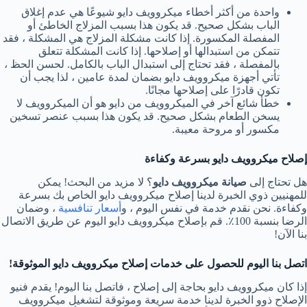
واحدة من أكثر أخطاء ميكروويف دايو شيوعًا هي عدم إغلاق
الباب بشكل صحيح. قد يكون هذا بسبب المزلاج الخاطئ أو
المفصلة المكسورة. إذا كانت مشكلة المزلاج هي المشكلة ، فقد
تتمكن من استبدالها أو إصلاحها. إذا كانت المشكلة تتعلق
بالمفصلة ، فقد تحتاج إلى استبدال الباب بالكامل. لحسن الحظ ،
تأتي أجهزة ميكروويف دايو بضمان لمدة عامين ، لذا يجب أن
تكون قادرًا على إصلاحها مجانًا.
خطأ شائع آخر في الميكروويف من دايو هو أن الميكروويف لا
يسخن الطعام بشكل صحيح. قد يكون هذا بسبب عنصر تسخين
مكسور أو مروحة معيبة.
إصلاح ميكروويف دايو بسرعة وكفاءة
هل تحتاج إلى
صيانة ميكروويف دايو
؟ لا مزيد من البحث! يمكن
للمهنيين ذوي الخبرة لدينا إصلاح ميكروويف دايو الخاص بك بسرعة
وكفاءة. نحن نقدم خدمة في نفس اليوم ، و
أسعار تنافسية
، وضمان
الرضا بنسبة 100٪. قم بإصلاح ميكروويف دايو اليوم عن طريق الاتصال
بنا الآن!
اتصل بنا اليوم للحصول على خدمات إصلاح ميكروويف دايو الموثوقة
!
إذا كان ميكروويف دايو بحاجة إلى إصلاح ، فاتصل بنا اليوم! يقدم فنيو
الإصلاح ذوو الخبرة لدينا خدمة سريعة وموثوقة لتشغيل ميكروويف