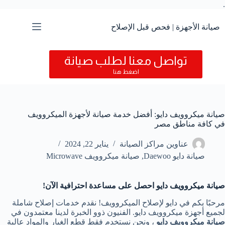
.
التجاوز
إلى
المحتوى
صيانة الأجهزة | فحص قبل الإصلاح
تواصل معنا لطلب صيانة
اضغط هنا
صيانة ميكروويف دايو: أفضل خدمة صيانة لأجهزة الميكروويف
في كافة مناطق مصر
عناوين مراكز الصيانة
يناير 22, 2024
صيانة دايو Daewoo
,
صيانة ميكروويف Microwave
صيانة ميكروويف دايو احصل على مساعدة احترافية الآن
!
مرحبًا بكم في دايو لإصلاح الميكروويف! نقدم خدمات إصلاح شاملة
لجميع أجهزة ميكروويف دايو. الفنيون ذوو الخبرة لدينا معتمدون في
صيانة ميكروويف دايو
، ونحن نستخدم فقط قطع الغيار والمواد عالية