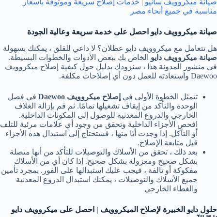
صيانة ميكروويف سانيو | خدمات إصلاح سريعة وموثوقة بأسعار
مناسبة في جميع أنحاء مصر
صيانة ميكروويف دايو احصل على خدمة سريعة وعالية الجودة
هل تتعامل مع ميكروويف دايو عطلان؟ لا داعي للقلق ، يمكنك بسهولة
صيانة ميكروويف دايو
الخاص بك ببعض الأدوات والخطوات البسيطة.
في منشور المدونة هذا ، سنزودك بدليل حول كيفية إصلاح ميكروويف
Daewoo واستعادته للعمل دون أي إصلاحات مكلفة.
تتمثل الخطوة الأولى في
إصلاح ميكروويف Daewoo
في فصل
الوحدة والتأكد من إيقاف تشغيلها تمامًا. ثم قم بإزالة الغلاف
الخارجي والدروع المعدنية للوصول إلى المكونات الداخلية.
افحص الأجزاء الداخلية وتحقق من وجود أي علامات مرئية للتلف
أو التآكل. إذا وجدت أيًا منها ، فستحتاج إلى استبدال هذه الأجزاء
قبل متابعة الإصلاح.
بعد ذلك ، تحقق من الأسلاك والتوصيلات للتأكد من أنها متصلة
بشكل صحيح ومعزولة بشكل صحيح. إذا كان أي من الأسلاك
مفكوكة أو تالفة ، فيجب عليك استبدالها على الفور. بمجرد تأمين
جميع الأسلاك والتوصيلات ، يمكنك استبدال الدروع المعدنية
والغطاء الخارجي
حلول دايو الخبيرة لإصلاح الميكروويف | احصل على ميكروويف دايو