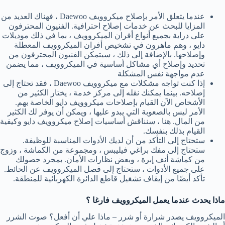
عندما يتعلق الأمر بإصلاح ميكروويف Daewoo ، فهناك العديد من
المزايا للبحث عن خدمات إصلاح احترافية. الفنيون المحترفون
على دراية بجميع أنواع أفران الميكروويف ، بما في ذلك موديلات
دايو ، وهم ماهرون في تشخيص أفران الميكروويف المعطلة
وإصلاحها. بالإضافة إلى ذلك ، سيتمكن الفنيون المحترفون من
تحديد وإصلاح أي مشاكل أساسية في الميكروويف ، مما يضمن
عدم مواجهة نفس المشكلة
إذا كنت تواجه مشكلات مع ميكروويف Daewoo ، فقد تحتاج إلى
إصلاحه. بينما يمكنك نقله إلى مركز خدمة ، يختار الكثير من
الأشخاص الآن القيام بإصلاحات ميكروويف دايو الخاصة بهم.
الأمر ليس بالصعوبة التي يبدو عليها ، ويمكن أن يوفر لك الكثير
من المال. هنا ، سنناقش أساسيات إصلاح ميكروويف دايو وكيفية
القيام بذلك بنفسك.
ستحتاج إلى التأكد من أن لديك الأدوات المناسبة للوظيفة.
ستحتاج إلى مفك براغي فيليبس ، ومجموعة من الكماشة ، وزوج
من كماشة أنف إبرة ، وبعض نظارات الأمان. بمجرد حصولك
على جميع الأدوات ، ستحتاج إلى فصل الميكروويف عن الحائط.
تأكد أيضًا من إيقاف تشغيل قاطع الدائرة الكهربائية للمنطقة.
ماذا يحدث عندما يعمل الميكروويف فارغا ؟
الميكروويف يصدر شرارة أو شرر – ماذا علي أن أفعل؟ صوت الشرر