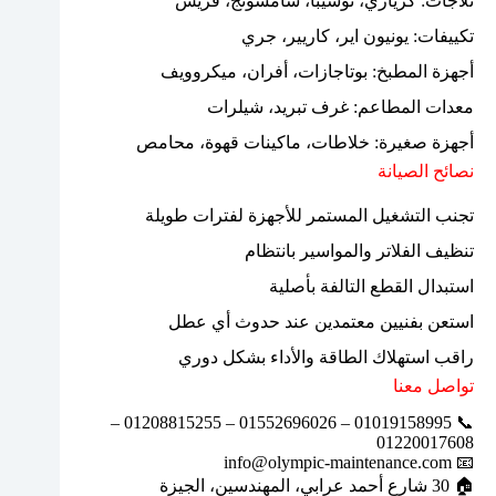
ثلاجات: كريازي، توشيبا، سامسونج، فريش
تكييفات: يونيون اير، كاريير، جري
أجهزة المطبخ: بوتاجازات، أفران، ميكروويف
معدات المطاعم: غرف تبريد، شيلرات
أجهزة صغيرة: خلاطات، ماكينات قهوة، محامص
نصائح الصيانة
تجنب التشغيل المستمر للأجهزة لفترات طويلة
تنظيف الفلاتر والمواسير بانتظام
استبدال القطع التالفة بأصلية
استعن بفنيين معتمدين عند حدوث أي عطل
راقب استهلاك الطاقة والأداء بشكل دوري
تواصل معنا
📞 01019158995 – 01552696026 – 01208815255 –
01220017608
📧 info@olympic-maintenance.com
🏠 30 شارع أحمد عرابي، المهندسين، الجيزة