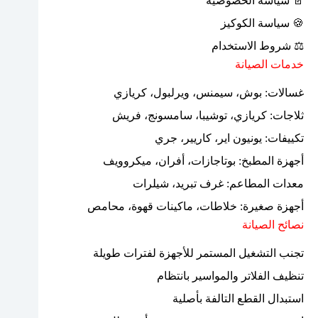
📄 سياسة الخصوصية
🍪 سياسة الكوكيز
⚖ شروط الاستخدام
خدمات الصيانة
غسالات: بوش، سيمنس، ويرلبول، كريازي
ثلاجات: كريازي، توشيبا، سامسونج، فريش
تكييفات: يونيون اير، كاريير، جري
أجهزة المطبخ: بوتاجازات، أفران، ميكروويف
معدات المطاعم: غرف تبريد، شيلرات
أجهزة صغيرة: خلاطات، ماكينات قهوة، محامص
نصائح الصيانة
تجنب التشغيل المستمر للأجهزة لفترات طويلة
تنظيف الفلاتر والمواسير بانتظام
استبدال القطع التالفة بأصلية