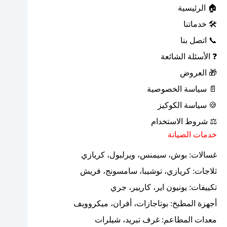
🏠 الرئيسية
🛠 خدماتنا
📞 اتصل بنا
❓ الأسئلة الشائعة
🎁 العروض
📄 سياسة الخصوصية
🍪 سياسة الكوكيز
⚖ شروط الاستخدام
خدمات الصيانة
غسالات: بوش، سيمنس، ويرلبول، كريازي
ثلاجات: كريازي، توشيبا، سامسونج، فريش
تكييفات: يونيون اير، كاريير، جري
أجهزة المطبخ: بوتاجازات، أفران، ميكروويف
معدات المطاعم: غرف تبريد، شيلرات