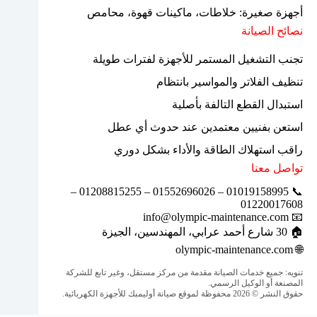
أجهزة صغيرة: خلاطات، ماكينات قهوة، محامص
نصائح الصيانة
تجنب التشغيل المستمر للأجهزة لفترات طويلة
تنظيف الفلاتر والمواسير بانتظام
استبدال القطع التالفة بأصلية
استعن بفنيين معتمدين عند حدوث أي عطل
راقب استهلاك الطاقة والأداء بشكل دوري
تواصل معنا
📞 01019158995 – 01552696026 – 01208815255 –
01220017608
📧 info@olympic-maintenance.com
🏠 30 شارع أحمد عرابي، المهندسين، الجيزة
olympic-maintenance.com
🌐
تنويه: جميع خدمات الصيانة مقدمة من مركز مستقل، وغير تابع للشركة
المصنعة أو الوكيل الرسمي.
حقوق النشر © 2026 محفوظة لموقع صيانة أوليمبك للأجهزة الكهربائية.