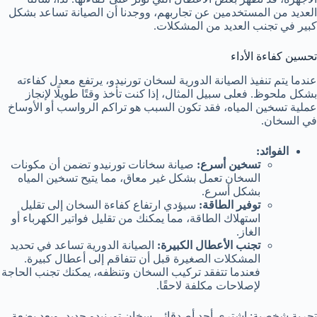
العديد من المستخدمين عن تجاربهم، ووجدنا أن الصيانة تساعد بشكل
كبير في تجنب العديد من المشكلات.
تحسين كفاءة الأداء
عندما يتم تنفيذ الصيانة الدورية لسخان تورنيدو، يرتفع معدل كفاءته
بشكل ملحوظ. فعلى سبيل المثال، إذا كنت تأخذ وقتًا طويلًا لإنجاز
عملية تسخين المياه، فقد تكون السبب هو تراكم الرواسب أو الأوساخ
في السخان.
الفوائد:
تسخين أسرع:
صيانة سخانات تورنيدو تضمن أن مكونات
السخان تعمل بشكل غير معاق، مما يتيح تسخين المياه
بشكل أسرع.
توفير الطاقة:
سيؤدي ارتفاع كفاءة السخان إلى تقليل
استهلاك الطاقة، مما يمكنك من تقليل فواتير الكهرباء أو
الغاز.
تجنب الأعطال الكبيرة:
الصيانة الدورية تساعد في تحديد
المشكلات الصغيرة قبل أن تتفاقم إلى أعطال كبيرة.
فعندما تتفقد تركيب السخان وتنظفه، يمكنك تجنب الحاجة
لإصلاحات مكلفة لاحقًا.
تجربة شخصية: اشترى أحد أصدقائي سخان تورنيدو جديد، وبعد بضعة