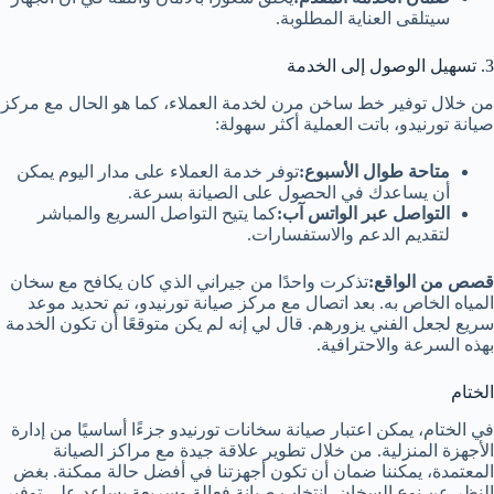
سيتلقى العناية المطلوبة.
3. تسهيل الوصول إلى الخدمة
من خلال توفير خط ساخن مرن لخدمة العملاء، كما هو الحال مع مركز
صيانة تورنيدو، باتت العملية أكثر سهولة:
متاحة طوال الأسبوع:
توفر خدمة العملاء على مدار اليوم يمكن
أن يساعدك في الحصول على الصيانة بسرعة.
التواصل عبر الواتس آب:
كما يتيح التواصل السريع والمباشر
لتقديم الدعم والاستفسارات.
قصص من الواقع:
تذكرت واحدًا من جيراني الذي كان يكافح مع سخان
المياه الخاص به. بعد اتصال مع مركز صيانة تورنيدو، تم تحديد موعد
سريع لجعل الفني يزورهم. قال لي إنه لم يكن متوقعًا أن تكون الخدمة
بهذه السرعة والاحترافية.
الختام
في الختام، يمكن اعتبار صيانة سخانات تورنيدو جزءًا أساسيًا من إدارة
الأجهزة المنزلية. من خلال تطوير علاقة جيدة مع مراكز الصيانة
المعتمدة، يمكننا ضمان أن تكون أجهزتنا في أفضل حالة ممكنة. بغض
النظر عن نوع السخان، انتخاب صيانة فعالة وسريعة يساعد على توفير