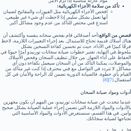
مواد عازلة مناسبة إذا لزم الأمر.
تأكد من سلامة الأجزاء الكهربائية:
افحص الأجزاء الكهربائية مثل الفيوزات والمفاتيح لضمان
أنها تعمل بشكل سليم. إذا لاحظت أي شيء غير طبيعي،
استدعِ فني مختص للتأكد من عدم وجود مشاكل أكبر.
قصص من الواقع:
أحد أصدقائي قام بفحص سخانه بنفسه وأكتشف أن
هناك أسلاك قديمة تحتاج للاستبدال. بعد إجراء التغييرات اللازمة، لاحظ
فرقًا كبيرًا في الأداء، حيث تم تحسين كفاءة التسخين بشكل
ملحوظ.في النهاية، تعتبر خطوات صيانة سخانات تورنيدو أمرًا حيويًا في
الحفاظ على أداء الجهاز. من خلال تنظيف السخان وفحص الأسلاك
والموصلات، يمكننا التأكد من أن السخان سيعمل بكفاءة دون أي
مشاكل. لا تتردد في التواصل مع فني محترف إذا كنت غير متأكد من
القيام بأي خطوة، فالصيانة الدورية تضمن لك الراحة والأمان في كل
استعمال.
[7]
[8]
أدوات ومواد صيانة السخان
عندما نتحدث عن صيانة سخانات تورنيدو، من المهم أن نكون مجهزين
بالأدوات والمواد اللازمة التي تضمن إجراء عملية الصيانة بشكل صحيح
وآمن. في هذا القسم، سنستعرض الأدوات والمواد الأساسية التي
تحتاجها لصيانة سخاناتك.