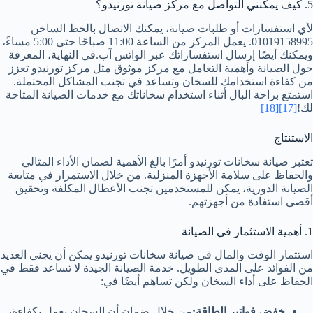
5. كيف يمكنني التواصل مع مركز صيانة تورنيدو؟
لأي استفسارات أو طلبات صيانة، يمكنك الاتصال بالخط الساخن
01019158995. يعمل المركز من الساعة 11:00 صباحًا حتى 5:00 مساءً،
ويمكنك أيضًا إرسال استفساراتك عبر الواتس آب.في النهاية، المعرفة
حول الصيانة وأهمية التعامل مع مركز موثوق مثل مركز تورنيدو تعزز
من كفاءة استخدامك للسخان وتساعد في تجنب المشاكل المحتملة.
استمتع براحة البال أثناء استخدام سخاناتك مع خدمات الصيانة المتاحة
لك!
[17]
[18]
الاستنتاج
تعتبر صيانة سخانات تورنيدو أمرًا بالغ الأهمية لضمان الأداء المثالي
والحفاظ على سلامة الأجهزة المنزلية. من خلال الاستمرار في متابعة
الصيانة الدورية، يمكن للمستخدمين تجنب الأعطال المكلفة وتحقيق
أقصى استفادة من أجهزتهم.
1. أهمية الاستثمار في الصيانة
استثمار الوقت والمال في صيانة سخانات تورنيدو يمكن أن يجني العديد
من الفوائد على المدى الطويل. خدمة الصيانة الجيدة لا تساعد فقط في
الحفاظ على أداء السخان ولكن تساهم أيضًا في:
خفض فواتير الطاقة:
من خلال ضمان أن السخان يعمل بكفاءة،