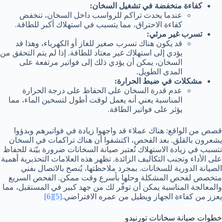
كفاءة منخفضة في تشغيل السخان:
عندما يحدث تراكم للرواسب داخل السخان، تنخفض
كفاءة الاحتراق، مما يتسبب في استهلاك أكبر للطاقة.
تسرب غير مرئي:
قد يكون هناك تسرب صغير للغاز أو الكهرباء، وهذا قد
يؤدي إلى استهلاك غير معتاد للطاقة. إذا لم يتم التحقق من
السخان، يمكن أن يؤدي ذلك إلى فواتير مرتفعة على
المدى الطويل.
مشكلات في ضبط الحرارة:
عدم قدرة السخان على الحفاظ على درجة الحرارة
المناسبة يعني أنه يعمل لوقت أطول لتسخين الماء، مما
يؤثر على فواتير الطاقة.
قصص من الواقع: هناك عملاء قد واجهوا زيادة في فواتيرهم وبدؤوا
يشعرون بالقلق. بعد الفحص، اكتشفوا أن هناك تراكمات في السخان
تتسبب في زيادة الاستهلاك تُعتبر صيانة السخانات ضرورة بيّنة للحفاظ
على الأداء وتجنب التكاليف الزائدة. تظهر هذه العلامات التحذيرية أهمية
الصيانة الدورية للسخانات. بمجرد ملاحظتها، يُنصح بالاتصال بفني
متخصص لفحص المشكلة وحلها بأسرع وقت ممكن. الفحص السريع
والمعالجة المناسبة يمكن أن توفّر لك من جهد كبير في المستقبل، مما
يعزز من كفاءة الجهاز ويطيل من عمره الافتراضي.
[5]
[6]
خطوات صيانة سخانات تورنيدو