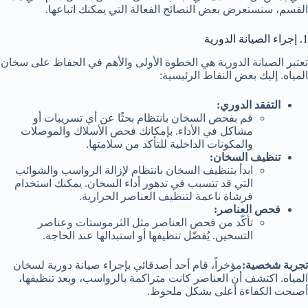
القسم، سنستعرض بعض النصائح الفعالة التي يمكنك اتباعها.
1. إجراء الصيانة الدورية
تعتبر الصيانة الدورية هي الخطوة الأولى والأهم في الحفاظ على سخان
المياه. إليك بعض النقاط الرئيسية:
التفقد الدوري:
قم بفحص السخان بانتظام بحثًا عن أي تسريبات أو
مشاكل في الأداء. بإمكانك فحص الأسلاك والموصلات
والمكونات الداخلية للتأكد من سلامتها.
تنظيف السخان:
ابدأ بتنظيف السخان بانتظام لإزالة الرواسب والشوائب
التي قد تتسبب في تدهور أداء السخان. يمكنك استخدام
فرشاة ناعمة لتنظيف العناصر الحرارية.
فحص العناصر:
تأكّد من فحص العناصر مثل الثرموستات وعناصر
التسخين. يُفضّل تنظيفها أو استبدالها عند الحاجة.
تجربة شخصية:
مؤخراً، قام أحد أصدقائي بإجراء صيانة دورية لسخان
المياه. اكتشف أن العناصر كانت متراكمة بالرواسب، وبعد تنظيفها،
أصبحت الكفاءة أعلى بشكل ملحوظ.