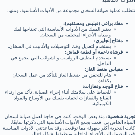
الأدوات الأساسية
تتطلب عملية صيانة السخان مجموعة من الأدوات الأساسية، ومنها:
مفك براغي (فيلبس ومستقيم):
يعتبر المفك من الأدوات الأساسية التي تحتاجها لفك
وصيانة الأجزاء المختلفة من السخان.
مفتاح إنجليزي:
يستخدم لتعديل وفك التوصيلات والأنابيب في السخان.
فرشاة ناعمة أو قطعة قماش:
تستخدم لتنظيف الرواسب والشوائب التي تتجمع في
الداخل.
مقياس ضغط الغاز:
هام للتحقق من ضغط الغاز للتأكد من عمل السخان
بكفاءة.
قناع للوجه وقفازات:
للحفاظ على سلامتك أثناء إجراء الصيانة، تأكد من ارتداء
القناع والقفازات لحماية نفسك من الأوساخ والمواد
الكيميائية.
تجربة شخصية:
منذ بعض الوقت، كنت في حاجة لعمل صيانة لسخان
المياه الخاص بي. قمت بجمع الأدوات الأساسية التي ذكرتها سابقًا.
كانت التجربة أكثر سهولة مما توقعت، وقد ساعدتني الأدوات المناسبة
في الوصول إلى الأجزاء الداخلية وتنظيفها بشكل فعال.