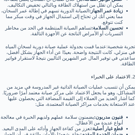
يمكن أن تقلل من استهلاك الطاقة وبالتالي تخفيض التكاليف.
زيادة عمر الجهاز:
الصيانة الدورية تسهم في إطالة عمر السخان،
مما يعني أنك لن تحتاج إلى استبدال الجهاز في وقت مبكر مما
كنت تتوقع.
تحسين السلامة:
تساهم الصيانة المنتظمة في الحد من مخاطر
التسربات أو الأمراض الناتجة عن الأجهزة التالفة.
تجربة شخصية:عندما قمت بجدولة عملية صيانة دورية لسخان المياه
في منزلي، كانت النتيجة واضحة. بعيدًا عن أداء الجهاز بشكل أفضل،
ساعدني في توفير المال عبر الشهرين التاليين نتيجةً لاستقرار فواتير
الطاقة.
2. الاعتماد على الخبراء
يمكن أن تتسبب عمليات الصيانة الذاتية غير المدروسة في مزيد من
المشاكل، وهو ما يجعل الاعتماد على مركز صيانة معتمد أمرًا ضروريًا.
كما أشار العديد من العملاء إلى القيمة المضافة التي يحصلون عليها
عند الاستعانة بخدمات مراكز الصيانة المعتمدة، مثل:
فنيون مدربون:
يضمنون سلامة عملهم ولديهم الخبرة في معالجة
أنواع عديدة من الأعطال.
قطع غيار أصلية:
تعزز من كفاءة الجهاز وأدائه على المدى البعيد.
ضمان الخدمة المقدم:
يخلق شعورًا بالأمان والثقة في أن الجهاز