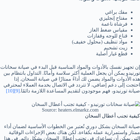
مفك براغي
مفتاح إنجليزي
فرشاة ناعمة
مقياس ضغط الغاز
قناع للوجه وقفازات
مواد تنظيف (محلول خفيف)
زيت تشحيم
قطع غيار أصلية
إن تجهيز نفسك بالأدوات والمواد المناسبة قبل البدء في صيانة سخانات
تورنيدو يمكن أن يجعل العملية أكثر سلاسة وأمانًا. التداول بانتظام بين
هذه الأدوات والمواد يضمن لك أداءً ممتازًا في صيانة السخان. إذا
احتجت إلى دعم إضافي، لا تتردد في الاتصال بخدمة العملاء لمحترفي
صيانة تورنيدو، فهم موجودون لتقديم المساعدة اللازمة دائمًا.
[9]
[10]
Source: heaters.elmarkz.com
كيفية تجنب أعطال السخان
صيانة السخان بشكل دوري تُعتبر من الخطوات الأساسية لضمان أداء
ممتاز واستمرارية عمله بكفاءة. لكن هناك بعض الإجراءات الوقائية
التي يمكن أن تساعدك في تجنب أعطال السخان بشكل دائم. في هذا