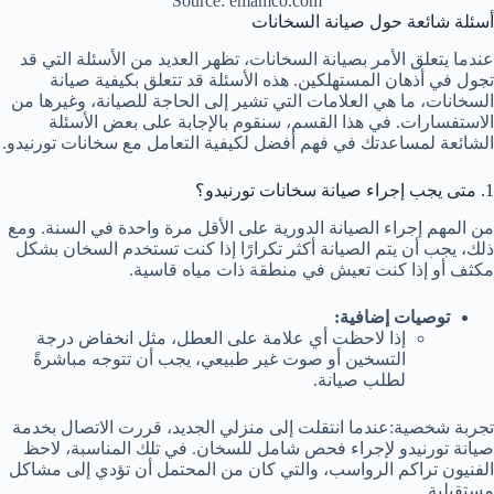
Source: emamco.com
أسئلة شائعة حول صيانة السخانات
عندما يتعلق الأمر بصيانة السخانات، تظهر العديد من الأسئلة التي قد
تجول في أذهان المستهلكين. هذه الأسئلة قد تتعلق بكيفية صيانة
السخانات، ما هي العلامات التي تشير إلى الحاجة للصيانة، وغيرها من
الاستفسارات. في هذا القسم، سنقوم بالإجابة على بعض الأسئلة
الشائعة لمساعدتك في فهم أفضل لكيفية التعامل مع سخانات تورنيدو.
1. متى يجب إجراء صيانة سخانات تورنيدو؟
من المهم إجراء الصيانة الدورية على الأقل مرة واحدة في السنة. ومع
ذلك، يجب أن يتم الصيانة أكثر تكرارًا إذا كنت تستخدم السخان بشكل
مكثف أو إذا كنت تعيش في منطقة ذات مياه قاسية.
توصيات إضافية:
إذا لاحظت أي علامة على العطل، مثل انخفاض درجة
التسخين أو صوت غير طبيعي، يجب أن تتوجه مباشرةً
لطلب صيانة.
تجربة شخصية:عندما انتقلت إلى منزلي الجديد، قررت الاتصال بخدمة
صيانة تورنيدو لإجراء فحص شامل للسخان. في تلك المناسبة، لاحظ
الفنيون تراكم الرواسب، والتي كان من المحتمل أن تؤدي إلى مشاكل
مستقبلية.