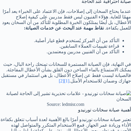
صيانة احترافية عند الحاجة
عندما يحتاج السخان إلى إصلاحات، فإن الاعتماد على الخبراء يعد أمرًا
مهمًا للغاية. هؤلاء الفنيون ليس فقط مدربين على كيفية إصلاح
الأعطال، بل أيضًا يمتلكون الخبرة المطلوبة للتأكد من أن السخان يعود
للعمل بكفاءة.
نقاط مهمة عند البحث عن خدمات الصيانة:
التأكد من أن المركز يُستخدم قطع غيار أصلية.
قراءة تقييمات العملاء السابقين.
التأكد من أن الفنيين مدربين ومعتمدين.
في النهاية، فإن الصيانة المستمرة للسخانات تمنحك راحة البال، حيث
يمكنك الاستمتاع بالماء الساخن دون القلق بشأن الأعطال المفاجئة.
فالصيانة ليست فقط عن إصلاح الأعطال، بل هي استثمار في مستقبل
جهازك وضمان للاستخدام الأمثل.
[1]
[2]
Source: ledmisr.com
أهمية صيانة سخانات تورنيدو
تعتبر صيانة سخانات تورنيدو أمرًا بالغ الأهمية لعدة أسباب تتعلق بكفاءة
الأداء وزيادة عمر الجهاز. فمع الاستخدام المتكرر والمتواصل لهذه
الأجهزة، قد تظهر بعض الأعطال التي تؤثر على كفاءتها. لذا، سألنا