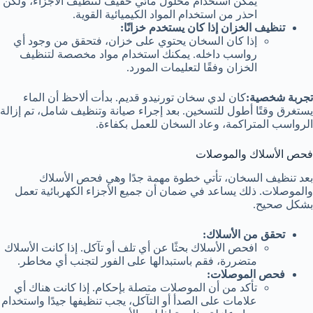
يمكن استخدام محلول مائي خفيف لتنظيف الأجزاء، ولكن
احذر من استخدام المواد الكيميائية القوية.
تنظيف الخزان إذا كان يستخدم خزانًا:
إذا كان السخان يحتوي على خزان، فتحقق من وجود أي
رواسب داخله. يمكنك استخدام مواد مخصصة لتنظيف
الخزان وفقًا لتعليمات المورد.
تجربة شخصية:
كان لدي سخان تورنيدو قديم. بدأت ألاحظ أن الماء
يستغرق وقتًا أطول للتسخين. بعد إجراء صيانة وتنظيف شامل، تم إزالة
الرواسب المتراكمة، وعاد السخان للعمل بكفاءة.
فحص الأسلاك والموصلات
بعد تنظيف السخان، تأتي خطوة مهمة جدًا وهي فحص الأسلاك
والموصلات. ذلك يساعد في ضمان أن جميع الأجزاء الكهربائية تعمل
بشكل صحيح.
تحقق من الأسلاك:
افحص الأسلاك بحثًا عن أي تلف أو تآكل. إذا كانت الأسلاك
متضررة، فقم باستبدالها على الفور لتجنب أي مخاطر.
فحص الموصلات:
تأكد من أن الموصلات متصلة بإحكام. إذا كانت هناك أي
علامات على الصدأ أو التآكل، يجب تنظيفها جيدًا واستخدام