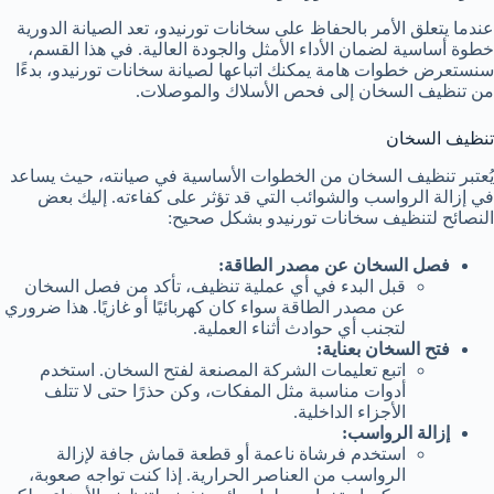
عندما يتعلق الأمر بالحفاظ على سخانات تورنيدو، تعد الصيانة الدورية
خطوة أساسية لضمان الأداء الأمثل والجودة العالية. في هذا القسم،
سنستعرض خطوات هامة يمكنك اتباعها لصيانة سخانات تورنيدو، بدءًا
من تنظيف السخان إلى فحص الأسلاك والموصلات.
تنظيف السخان
يُعتبر تنظيف السخان من الخطوات الأساسية في صيانته، حيث يساعد
في إزالة الرواسب والشوائب التي قد تؤثر على كفاءته. إليك بعض
النصائح لتنظيف سخانات تورنيدو بشكل صحيح:
فصل السخان عن مصدر الطاقة:
قبل البدء في أي عملية تنظيف، تأكد من فصل السخان
عن مصدر الطاقة سواء كان كهربائيًا أو غازيًا. هذا ضروري
لتجنب أي حوادث أثناء العملية.
فتح السخان بعناية:
اتبع تعليمات الشركة المصنعة لفتح السخان. استخدم
أدوات مناسبة مثل المفكات، وكن حذرًا حتى لا تتلف
الأجزاء الداخلية.
إزالة الرواسب:
استخدم فرشاة ناعمة أو قطعة قماش جافة لإزالة
الرواسب من العناصر الحرارية. إذا كنت تواجه صعوبة،