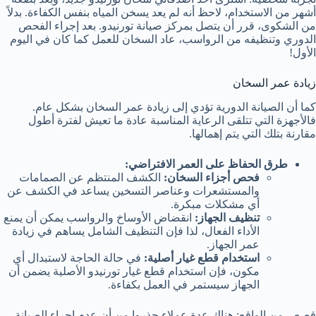
أشهر من الاستخدام، لاحظ أنه لم يعد يسخن المياه بنفس الكفاءة. بدلاً
من الشكوى، قرر أن يتصل بمركز صيانة تورنيدو. بعد إجراء الفحص
الدوري وتنظيفه من الرواسب، عاد السخان للعمل كما كان في اليوم
الأول!
زيادة عمر السخان
كما أن الصيانة الدورية تؤدي إلى زيادة عمر السخان بشكل عام.
فالأجهزة التي تتلقى الرعاية المناسبة عادة ما تعيش لفترة أطول
مقارنة بتلك التي يتم إهمالها.
طرق الحفاظ على العمر الافتراضي:
فحص أجزاء السخان:
الكشف المنتظم عن الصمامات
والمستشعرات وعناصر التسخين يساعد في الكشف عن
أي مشكلات مبكرة.
تنظيف الجهاز:
انقضاض الأوساخ والرواسب يمكن أن يمنع
الأداء الفعال، لذا فإن التنظيف الشامل يساهم في زيادة
عمر الجهاز.
استخدام قطع غيار أصلية:
في حالة الحاجة لاستبدال أي
مكون، فإن استخدام قطع غيار تورنيدو الأصلية يضمن أن
الجهاز سيستمر في العمل بكفاءة.
قصص من الواقع: هناك عدة عملاء حذروا من أن عدم إجراء الصيانة