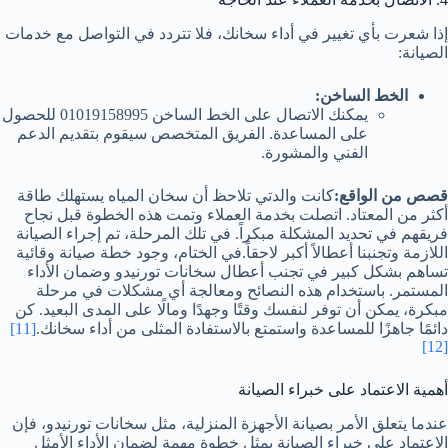
إذا شعرت بأي تغيير في أداء سخانك، فلا تتردد في التواصل مع خدمات
الصيانة:
الخط الساخن:
يمكنك الاتصال على الخط الساخن 01019158995 للحصول
على المساعدة. الفريق المتخصص سيقوم بتقديم الدعم
الفني والمشورة.
قصص من الواقع:
كانت والدتي تلاحظ أن سخان المياه يستهلك طاقة
أكثر من المعتاد. اتصلت بخدمة العملاء وتمت هذه الخطوة قبل نجاح
فريقهم في تحديد المشكلة مبكراً. في تلك المرحلة، تم إجراء الصيانة
اللازمة وتجنبنا أعطالاً أكبر لاحقاً.في الختام، وجود خطة صيانة وقائية
تساهم بشكل كبير في تجنب أعطال سخانات تورنيدو وضمان الأداء
المستمر. باستخدام هذه النصائح ومعالجة أي مشكلات في مرحلة
مبكرة، يمكن أن توفر لنفسك وقتًا وجهدًا ومالًا على المدى البعيد. كن
دائمًا جاهزًا للمساعدة واستمتع بالاستفادة المثلى من أداء سخانك.
[11]
[12]
أهمية الاعتماد على خبراء الصيانة
عندما يتعلق الأمر بصيانة الأجهزة المنزلية، مثل سخانات تورنيدو، فإن
الاعتماد على خبراء الصيانة يمثل خطوة مهمة لضمان الأداء الأمثل