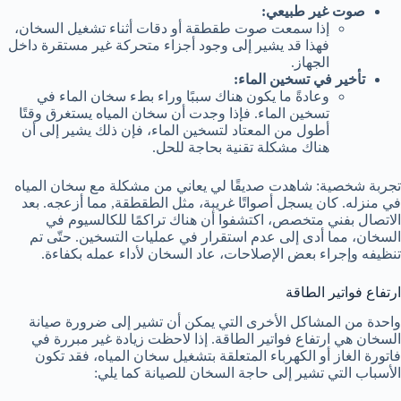
صوت غير طبيعي:
إذا سمعت صوت طقطقة أو دقات أثناء تشغيل السخان،
فهذا قد يشير إلى وجود أجزاء متحركة غير مستقرة داخل
الجهاز.
تأخير في تسخين الماء:
وعادةً ما يكون هناك سببًا وراء بطء سخان الماء في
تسخين الماء. فإذا وجدت أن سخان المياه يستغرق وقتًا
أطول من المعتاد لتسخين الماء، فإن ذلك يشير إلى أن
هناك مشكلة تقنية بحاجة للحل.
تجربة شخصية: شاهدت صديقًا لي يعاني من مشكلة مع سخان المياه
في منزله. كان يسجل أصواتًا غريبة، مثل الطقطقة, مما أزعجه. بعد
الاتصال بفني متخصص، اكتشفوا أن هناك تراكمًا للكالسيوم في
السخان، مما أدى إلى عدم استقرار في عمليات التسخين. حتّى تم
تنظيفه وإجراء بعض الإصلاحات، عاد السخان لأداء عمله بكفاءة.
ارتفاع فواتير الطاقة
واحدة من المشاكل الأخرى التي يمكن أن تشير إلى ضرورة صيانة
السخان هي ارتفاع فواتير الطاقة. إذا لاحظت زيادة غير مبررة في
فاتورة الغاز أو الكهرباء المتعلقة بتشغيل سخان المياه، فقد تكون
الأسباب التي تشير إلى حاجة السخان للصيانة كما يلي: