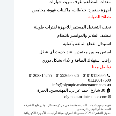
معدات المطاعم: غرف تبريد، شيلرات
أجهزة صغيرة: خلاطات، ماكينات قهوة، محامص
نصائح الصيانة
تجنب التشغيل المستمر للأجهزة لفترات طويلة
تنظيف الفلاتر والمواسير بانتظام
استبدال القطع التالفة بأصلية
استعن بفنيين معتمدين عند حدوث أي عطل
راقب استهلاك الطاقة والأداء بشكل دوري
تواصل معنا
📞 01019158995 – 01552696026 – 01208815255 –
01220017608
📧 info@olympic-maintenance.com
🏠 30 شارع أحمد عرابي، المهندسين، الجيزة
olympic-maintenance.com
🌐
تنويه: جميع خدمات الصيانة مقدمة من مركز مستقل، وغير تابع للشركة
المصنعة أو الوكيل الرسمي.
حقوق النشر © 2026 محفوظة لموقع صيانة أوليمبك للأجهزة الكهربائية.