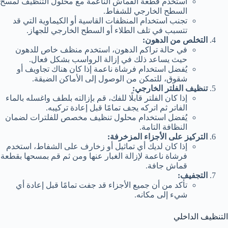
استخدم قطعة القماش الناعمة مع محلول التنظيف لمسح
السطح الخارجي للشفاط.
تجنب استخدام المنظفات القاسية أو الكيماوية التي قد
تتسبب في تلف الطلاء أو السطح الخارجي للجهاز.
التخلص من الدهون:
في حالة تراكم الدهون، استخدم منظف خاص للدهون
حيث يساعد ذلك في إزالة الرواسب بشكل فعال.
يُفضل استخدام فرشاة ناعمة إذا كان هناك تجاويف أو
شقوق، للتمكن من الوصول إلى الأماكن الضيقة.
تنظيف الفلتر الخارجي:
إذا كان الفلتر قابلًا للفك، قم بإزالته بلطف واغسله بالماء
الفاتر ثم اتركه يجف تمامًا قبل إعادة تركيبه.
يُفضل استخدام محلول تنظيف مخصص للفلترات لضمان
النظافة التامة.
التركيز على الأجزاء المزخرفة:
إذا كان لديك أي تماثيل أو زخارف على الشفاط، استخدم
فرشاة ناعمة لإزالة الغبار عنها ومن ثم قم بمسحها بقطعة
قماش جافة.
التجفيف:
تأكد من أن جميع الأجزاء قد جفت تمامًا قبل إعادة أي
شيء إلى مكانه.
التنظيف الداخلي