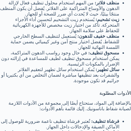
منظف فلاتر:
من المهم استخدام محلول تنظيف فعال لإزالة
الدهون والأوساخ المتراكمة على الفلاتر. يُفضل أن يكون المنظف
منتجًا بيئيًا، حيث لا يُحدث أي ضرر للصحة أو للجهاز.
زيت تشحيم:
يُستخدم زيت التشحيم لتحسين أداء الأجزاء
المتحركة. تأكد من اختيار زيت مخصص للأجهزة الكهربائية
للحفاظ على سلامة الجهاز.
منظف خفيف للدهون:
يُستعمل لتنظيف السطح الخارجي
للشفاط. يُفضل اختيار منتج آمن وغير كيميائي يضمن حماية
اللمسة النهائية للجهاز.
مسحوق تنظيف:
في حال وجود رواسب الدهون المتراكمة،
يمكن استخدام مسحوق تنظيف لطيف للمساعدة في إزالته دون
الإضرار بالمكونات الرئيسية.
سائل تطهير:
يُمكن استخدام سائل تطهير لتعقيم الفلاتر
والشفرات بعد تنظيفها مباشرة لضمان التخلص من أي بكتيريا أو
جراثيم قد تكون موجودة.
الأدوات المطلوبة
بالإضافة إلى المواد، ستحتاج أيضًا إلى مجموعة من الأدوات اللازمة
لصيانة شفاط باناسونيك. إليك قائمة بأهم الأدوات:
فرشاة تنظيف:
تُعتبر فرشاة تنظيف ناعمة ضرورية للوصول إلى
الأماكن الضيقة والإدخالات داخل الجهاز.