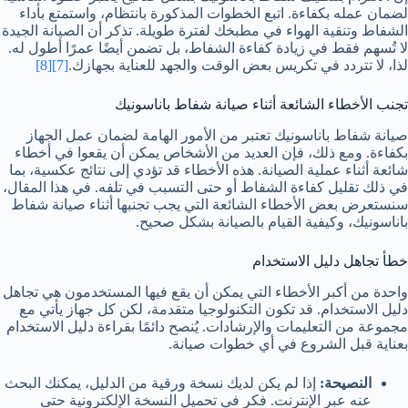
لضمان عمله بكفاءة. اتبع الخطوات المذكورة بانتظام، واستمتع بأداء
الشفاط وتنقية الهواء في مطبخك لفترة طويلة. تذكر أن الصيانة الجيدة
لا تُسهم فقط في زيادة كفاءة الشفاط، بل تضمن أيضًا عمرًا أطول له.
لذا، لا تتردد في تكريس بعض الوقت والجهد للعناية بجهازك.
[7]
[8]
تجنب الأخطاء الشائعة أثناء صيانة شفاط باناسونيك
صيانة شفاط باناسونيك تعتبر من الأمور الهامة لضمان عمل الجهاز
بكفاءة. ومع ذلك، فإن العديد من الأشخاص يمكن أن يقعوا في أخطاء
شائعة أثناء عملية الصيانة. هذه الأخطاء قد تؤدي إلى نتائج عكسية، بما
في ذلك تقليل كفاءة الشفاط أو حتى التسبب في تلفه. في هذا المقال،
سنستعرض بعض الأخطاء الشائعة التي يجب تجنبها أثناء صيانة شفاط
باناسونيك، وكيفية القيام بالصيانة بشكل صحيح.
خطأ تجاهل دليل الاستخدام
واحدة من أكبر الأخطاء التي يمكن أن يقع فيها المستخدمون هي تجاهل
دليل الاستخدام. قد تكون التكنولوجيا متقدمة، لكن كل جهاز يأتي مع
مجموعة من التعليمات والإرشادات. يُنصح دائمًا بقراءة دليل الاستخدام
بعناية قبل الشروع في أي خطوات صيانة.
النصيحة:
إذا لم يكن لديك نسخة ورقية من الدليل، يمكنك البحث
عنه عبر الإنترنت. فكر في تحميل النسخة الإلكترونية حتى