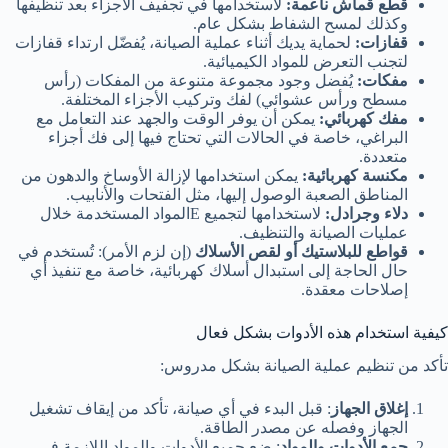
قطع قماش ناعمة:
لاستخدامها في تجفيف الأجزاء بعد تنظيفها
وكذلك لمسح الشفاط بشكل عام.
قفازات:
لحماية يديك أثناء عملية الصيانة، يُفضّل ارتداء قفازات
لتجنب التعرض للمواد الكيميائية.
مفكات:
يُفضل وجود مجموعة متنوعة من المفكات (رأس
مسطح ورأس عشوائي) لفك وتركيب الأجزاء المختلفة.
مفك كهربائي:
يمكن أن يوفر الوقت والجهد عند التعامل مع
البراغي، خاصة في الحالات التي تحتاج فيها إلى فك أجزاء
متعددة.
مكنسة كهربائية:
يمكن استخدامها لإزالة الأوساخ والدهون من
المناطق الصعبة الوصول إليها، مثل الفتحات والأنابيب.
دلاء وجرادل:
لاستخدامها لتجميع Eالمواد المستخدمة خلال
عمليات الصيانة والتنظيف.
قواطع للبلاستيك أو لقص الأسلاك
(إن لزم الأمر): تُستخدم في
حال الحاجة إلى استبدال أسلاك كهربائية، خاصة مع تنفيذ أي
إصلاحات معقدة.
كيفية استخدام هذه الأدوات بشكل فعال
تأكد من تنظيم عملية الصيانة بشكل مدروس:
إغلاق الجهاز
: قبل البدء في أي صيانة، تأكد من إيقاف تشغيل
الجهاز وفصله عن مصدر الطاقة.
جمع الأدوات والمواد
: ضع جميع الأدوات والمواد اللازمة في