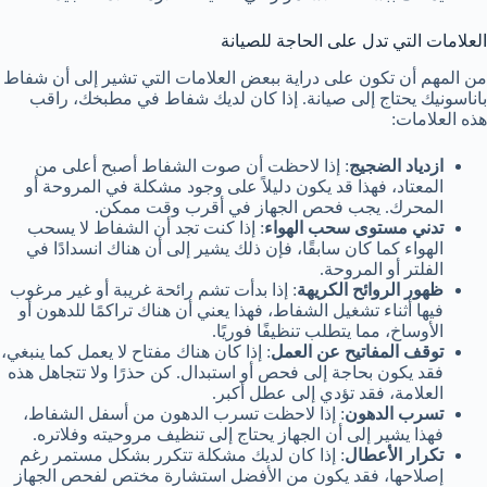
العلامات التي تدل على الحاجة للصيانة
من المهم أن تكون على دراية ببعض العلامات التي تشير إلى أن شفاط
باناسونيك يحتاج إلى صيانة. إذا كان لديك شفاط في مطبخك، راقب
هذه العلامات:
ازدياد الضجيج
: إذا لاحظت أن صوت الشفاط أصبح أعلى من
المعتاد، فهذا قد يكون دليلاً على وجود مشكلة في المروحة أو
المحرك. يجب فحص الجهاز في أقرب وقت ممكن.
تدني مستوى سحب الهواء
: إذا كنت تجد أن الشفاط لا يسحب
الهواء كما كان سابقًا، فإن ذلك يشير إلى أن هناك انسدادًا في
الفلتر أو المروحة.
ظهور الروائح الكريهة
: إذا بدأت تشم رائحة غريبة أو غير مرغوب
فيها أثناء تشغيل الشفاط، فهذا يعني أن هناك تراكمًا للدهون أو
الأوساخ، مما يتطلب تنظيفًا فوريًا.
توقف المفاتيح عن العمل
: إذا كان هناك مفتاح لا يعمل كما ينبغي،
فقد يكون بحاجة إلى فحص أو استبدال. كن حذرًا ولا تتجاهل هذه
العلامة، فقد تؤدي إلى عطل أكبر.
تسرب الدهون
: إذا لاحظت تسرب الدهون من أسفل الشفاط،
فهذا يشير إلى أن الجهاز يحتاج إلى تنظيف مروحيته وفلاتره.
تكرار الأعطال
: إذا كان لديك مشكلة تتكرر بشكل مستمر رغم
إصلاحها، فقد يكون من الأفضل استشارة مختص لفحص الجهاز