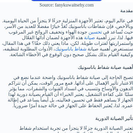
Source: fanykuwaitsehy.com
مقدمة
في عالم اليوم، تعتبر الأجهزة المنزلية جزءًا لا يتجزأ من الحياة اليومية.
وبالأخص، فإن شفاطات باناسونيك تُعَدُّ خيارًا مفضلًا للعديد من الأسر،
حيث تُساعد في
تحسين
جودة الهواء وتخفيف الروائح غير المرغوب
فيها. لذا، تبرز أهمية
صيانة
هذه الأجهزة لضمان أدائها الفعّال
واستمراريتها لفترات طويلة. لكن، ماذا يعني ذلك حقًا؟ في هذا المقال،
سنستعرض أهمية صيانة
شفاط باناسونيك
، الأدوات المطلوبة لتنظيفه،
وكيفية القيام بذلك بشكل صحيح دون الوقوع في الأخطاء الشائعة.
أهمية صيانة شفاط باناسونيك
تصبح الحاجة إلى صيانة شفاط باناسونيك واضحة عندما نضع في
الاعتبار تأثير الإهمال على أدائها. فمع مرور الوقت، يمكن أن تتراكم
الدهون والأوساخ وتتسبب في انسداد القنوات والشفرات، مما يؤثر
سلبًا على كفاءة التشغيل. يعتبر الخبراء أن القيام بصيانة دورية لهذا
الجهاز لا يساهم فقط في تحسين فعاليته، بل أيضاً يساعد في إطالة
عمره. لذا، يُعتبر الحفاظ على الجهاز في حالة جيدة أمرًا ضرورياً.
تأثير الصيانة الدورية
تعتبر الصيانة الدورية جزءًا لا يتجزأ من تجربة استخدام شفاط