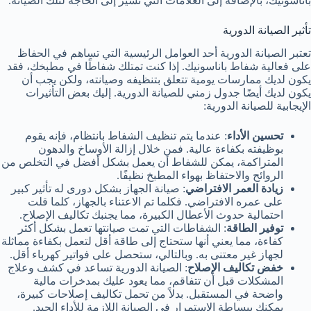
باناسونيك، بالإضافة إلى العلامات التي تشير إلى الحاجة لتلك الصيانة.
تأثير الصيانة الدورية
تعتبر الصيانة الدورية أحد العوامل الرئيسية التي تساهم في الحفاظ
على فعالية شفاط باناسونيك. إذا كنت تمتلك شفاطًا في مطبخك، فقد
يكون لديك ممارسات يومية تتعلق بتنظيفه وصيانته، ولكن يجب أن
يكون لديك أيضًا جدول زمني للصيانة الدورية. إليك بعض التأثيرات
الإيجابية للصيانة الدورية:
تحسين الأداء
: عندما يتم تنظيف الشفاط بانتظام، فإنه يقوم
بوظيفته بكفاءة عالية. فمن خلال إزالة الأوساخ والدهون
المتراكمة، يمكن للشفاط أن يعمل بشكل أفضل في التخلص من
الروائح والاحتفاظ بهواء المطبخ نظيفًا.
زيادة العمر الافتراضي
: صيانة الجهاز بشكل دورى له تأثير كبير
على عمره الافتراضي. فكلما تم الاعتناء بالجهاز، كلما قلت
احتمالية حدوث الأعطال الكبيرة، مما يجنبك تكاليف الإصلاح.
توفير الطاقة
: الشفاطات التي تمت صيانتها تعمل بشكل أكثر
كفاءة، مما يعني أنها ستحتاج إلى طاقة أقل لتعمل بكفاءة مماثلة
لجهاز غير معتنى به. وبالتالي، ستحصل على فواتير كهرباء أقل.
خفض تكاليف الإصلاح
: الصيانة الدورية تساعد في كشف وعلاج
المشكلات قبل أن تتفاقم، مما يعود عليك بمدخرات مالية
واضحة في المستقبل. بدلاً من تحمل تكاليف إصلاحات كبيرة،
يمكنك ببساطة الاستمرار في الصيانة اللازمة للأداء الجيد.