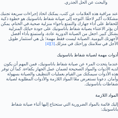
والبحث عن الحل الجذري.
عند مراقبة هذه العلامات عن كثب، يمكنك اتخاذ إجراءات سريعة تجنبك
مشكلات أكبر لاحقًا. التوجه إلى صيانة شفاط باناسونيك هو خطوة ذكية
للحفاظ على أداء جهازك والتمتع بأجواء منزلية صحية.في الختام، يمكن
أن يؤثر الاعتناء بصيانة شفاط باناسونيك على جودة حياتك المنزلية
بشكل كبير. اجعل من الصيانة الدورية عادة، واستمتع بأداء أفضل
لأجهزتك اليومية. الصيانة ليست فقط مهمة؛ بل هي استثمار طويل
الأجل في سلامتك وراحتك في منزلك.
[3]
[4]
أدوات مهمة لصيانة شفاط باناسونيك
عندما يتحدث المرء عن صيانة شفاط باناسونيك، فمن المهم أن يكون
لديه الأدوات والمواد الصحيحة لضمان عمل الجهاز بكفاءة. كما أن توفر
هذه الأدوات سيمكنك من القيام بعمليات التنظيف والصيانة بسهولة
وأمان. دعونا نستعرض معًا المواد اللازمة والأدوات المطلوبة لصيانة
شفاطات باناسونيك.
المواد اللازمة
إليك قائمة بالمواد الضرورية التي ستحتاج إليها أثناء صيانة شفاط
باناسونيك: