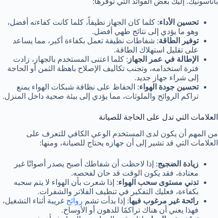
باناسونيك. إليك بعض الفوائد التي توفرها:
تحسين الأداء
: كلما كان الجهاز نظيفاً، كلما كانت كفاءته أفضل،
وهو ما يؤدي إلى نتائج طهي أفضل.
توفير الطاقة
: شفاطات نظيفة تعمل بكفاءة أكبر، مما يساعد
على تقليل استهلاك الطاقة.
الإطالة في عمر الجهاز
: كلما اعتنى المستخدم بالجهاز، زادت
فترة استخدامه، وتجنب تكاليف الإصلاح باهظة الثمن أو الحاجة
إلى شراء جهاز جديد.
تحسين جودة الهواء
: الحفاظ على نظافة شبكات الهواء يمنع
تراكم الروائح والملوثات، مما يؤدي إلى بيئة صحية داخل المنزل.
العلامات التي تدل على الحاجة للصيانة
من المهم أن يكون لدى المستخدم الوعي الكافي للتعرف على
العلامات التي قد تشير إلى أن جهازه يحتاج للصيانة، ومنها:
زيادة الضجيج
: إذا لاحظت أن شفاطك أصبح يصدر أصواتًا غير
معتادة، فقد يكون الوقت قد حان لفحصه.
تدني مستوى سحب الهواء
: إذا شعرت بأن الهواء لا يتم سحبه
بكفاءة، فعليك التفكير في تنظيف الفلاتر والشفرات.
رائحة غير مرغوب فيها
: إذا بدأت تشم
روائح
غريبة أثناء التشغيل،
فهذا يعني أن هناك تراكمًا للدهون أو الأوساخ.