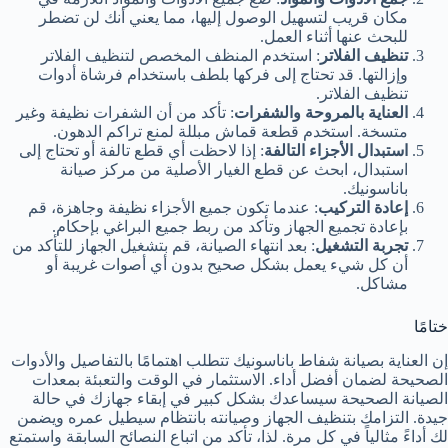
مكان قريب لتسهيل الوصول إليها، مما يعني أنك لن تضطر
للبحث عنها أثناء العمل.
تنظيف الفلاتر
: استخدم المنظف المخصص لتنظيف الفلاتر
وإزالتها. قد تحتاج إلى فركها بلطف باستخدام فرشاة أدوات
تنظيف الفلاتر.
العناية بالمروحة والشفرات
: تأكد من أن الشفرات نظيفة وغير
متسخة. استخدم قطعة قماش مبللة لمنع تراكم الدهون.
استبدال الأجزاء التالفة
: إذا لاحظت أي قطع تالفة أو تحتاج إلى
استبدال، ابحث عن قطع الغيار الأصلية من مركز صيانة
باناسونيك.
إعادة التركيب
: عندما تكون جميع الأجزاء نظيفة وجاهزة، قم
بإعادة تجميع الجهاز وتأكد من ربط جميع البراغي بإحكام.
تجربة التشغيل
: بعد انتهاء الصيانة، قم بتشغيل الجهاز للتأكد من
أن كل شيء يعمل بشكل صحيح بدون أي أصوات غريبة أو
مشاكل.
ختامًا
إن العناية بصيانة شفاط باناسونيك تتطلب اهتمامًا بالتفاصيل والأدوات
الصحيحة لضمان أفضل أداء. الاستثمار في الوقت والتعبئة بمعدات
الصيانة الصحيحة سيساعدك بشكل كبير في إبقاء جهازك في حالة
جيدة. التزامك بتنظيف الجهاز وصيانته بانتظام سيطيل عمره ويضمن
لك أداءً مثالياً في كل مرة. لذا، تأكد من اتباع النصائح السابقة واستمتع