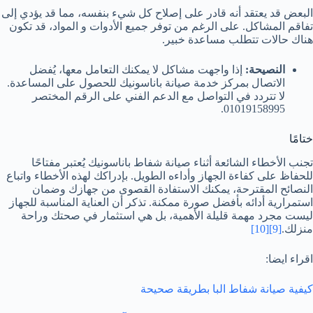
البعض قد يعتقد أنه قادر على إصلاح كل شيء بنفسه، مما قد يؤدي إلى
تفاقم المشاكل. على الرغم من توفر جميع الأدوات و المواد، قد تكون
هناك حالات تتطلب مساعدة خبير.
النصيحة:
إذا واجهت مشاكل لا يمكنك التعامل معها، يُفضل
الاتصال بمركز خدمة صيانة باناسونيك للحصول على المساعدة.
لا تتردد في التواصل مع الدعم الفني على الرقم المختصر
01019158995.
ختامًا
تجنب الأخطاء الشائعة أثناء صيانة شفاط باناسونيك يُعتبر مفتاحًا
للحفاظ على كفاءة الجهاز وأداءه الطويل. بإدراكك لهذه الأخطاء واتباع
النصائح المقترحة، يمكنك الاستفادة القصوى من جهازك وضمان
استمرارية أدائه بأفضل صورة ممكنة. تذكر أن العناية المناسبة للجهاز
ليست مجرد مهمة قليلة الأهمية، بل هي استثمار في صحتك وراحة
منزلك.
[9]
[10]
اقراء ايضا:
كيفية صيانة شفاط البا بطريقة صحيحة