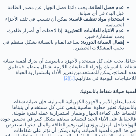
عدم فصل الطاقة
: يجب دائمًا فصل الجهاز عن مصدر الطاقة
قبل البدء في أي صيانة.
استخدام مواد تنظيف قاسية
: يمكن أن تتسبب في تلف الأجزاء
الحساسة.
عدم الانتباه للعلامات التحذيرية
: إذا لاحظت أي أضرار ظاهرة،
يجب استشارة خبير.
إهمال الصيانة الدورية
: يساعد القيام بالصيانة بشكل منتظم في
تجنب المشكلات الخطيرة.
ختامًا، يجب على كل مستخدم لأجهزة باناسونيك أن يدرك أهمية صيانة
شفاط باناسونيك وإجراء التنظيفات اللازمة بشكل منتظم. فبتطبيق
هذه النصائح، يمكن للمستخدمين تعزيز الأداء واستمرارية الحياة
للاحتياجات اليومية في منازلهم.
[1]
[2]
أهمية صيانة شفاط باناسونيك
عندما يتعلق الأمر بالأجهزة الكهربائية المنزلية، فإن صيانة شفاط
باناسونيك تعتبر خطوة أساسية ينبغي على كل مستخدم أن يتبناها
للحفاظ على كفاءة الجهاز وضمان استمرارية عمله لفترة طويلة.
فالحفاظ على الأداء الجيد للشفاط يساهم بشكل كبير في تحسين جودة
الهواء داخل المنزل ويؤدي إلى توفير الطاقة والمال. دعونا نستعرض
في هذا الجزء أهمية الصيانة، وكيف يمكن أن تؤثر على شفاطات